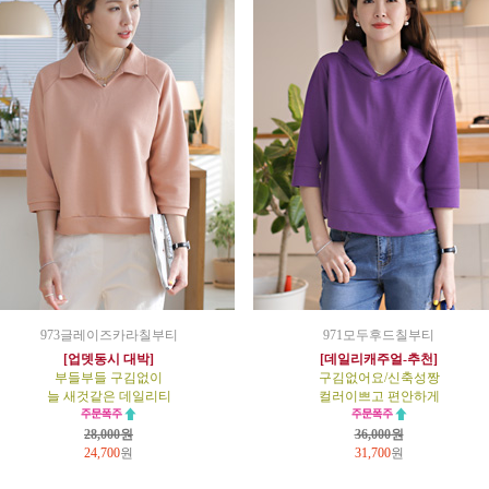
973글레이즈카라칠부티
971모두후드칠부티
[업뎃동시 대박]
[데일리캐주얼-추천]
부들부들 구김없이
구김없어요/신축성짱
늘 새것같은 데일리티
컬러이쁘고 편안하게
28,000원
36,000원
24,700
원
31,700
원