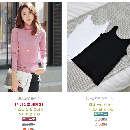
T8852/꼬불이티
157골지베이직나시
[인기상품-재진행]
함께 코디해요~
신축성 엄청 좋아요
가을시작 필수템
속이너티로 강추!!
13,000원
21,000원
11,500
원
18,500
원