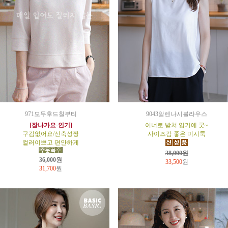
971모두후드칠부티
9043알렌나시블라우스
[잘나가요-인기]
이너로 받쳐 입기에 굿~
구김없어요/신축성짱
사이즈감 좋은 미시룩
컬러이쁘고 편안하게
38,000원
36,000원
33,500
원
31,700
원