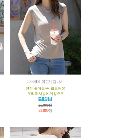
2006에이미린넨캡나시
완전 좋아요/꼭 필요해요
우리미시들에게강추!!
25,000원
22,000
원