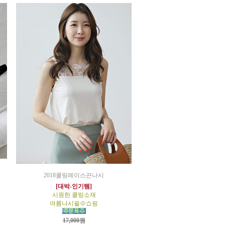
2018쿨링레이스끈나시
[대박-인기템]
시원한 쿨링소재
여름나시필수쇼핑
17,000원