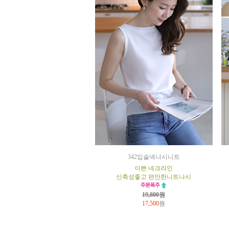
342입술넥나시니트
이쁜 네크라인
신축성좋고 편안한니트나시
19,800원
17,500
원