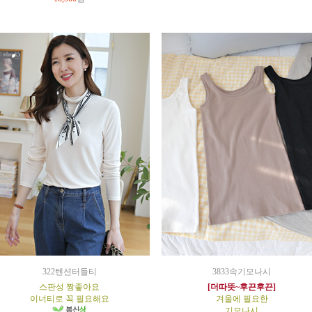
322텐션터들티
3833속기모나시
스판성 짱좋아요
[더따뜻~후끈후끈]
이너티로 꼭 필요해요
겨울에 필요한
기모나시