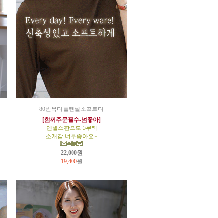
80반목터틀텐셀소프트티
[함께주문필수-넘좋아]
텐셀스판으로 5부티
소재감 너무좋아요~
22,000원
19,400
원