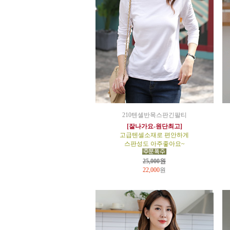
210텐셀반목스판긴팔티
[잘나가요-원단최고]
고급텐셀소재로 편안하게
스판성도 아주좋아요~
25,000원
22,000
원