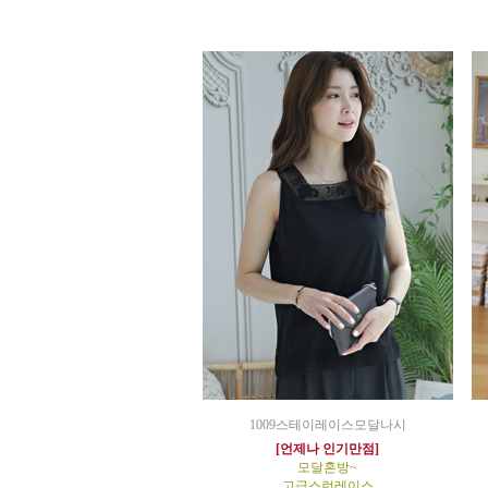
1009스테이레이스모달나시
[언제나 인기만점]
모달혼방~
고급스런레이스