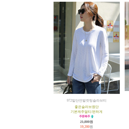
972밑단언발컷팅슬라브티
좋은슬라브원단
기본캐주얼티/편하게
21,800원
19,200
원