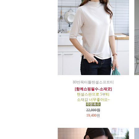
80반목터틀텐셀소프트티
[함께쇼핑필수-소재굿]
텐셀스판으로 5부티
소재감 너무좋아요~
22,000원
19,400
원