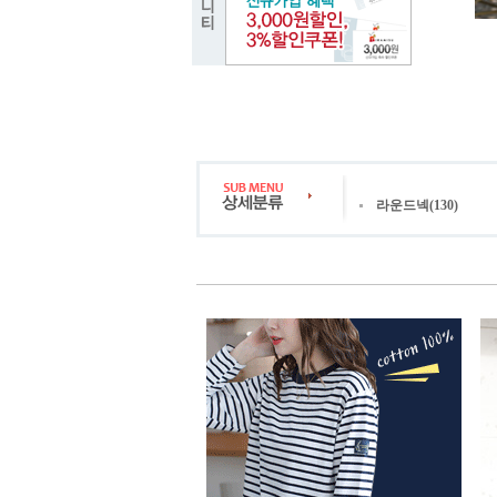
라운드넥(130)