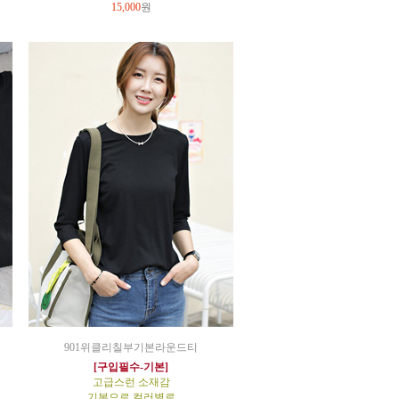
15,000
원
901위클리칠부기본라운드티
[구입필수-기본]
고급스런 소재감
기본으로 컬러별로