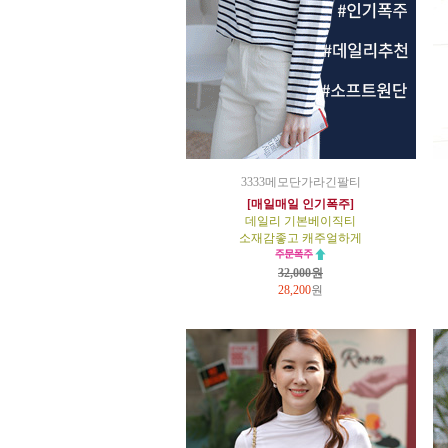
3333메모단가라긴팔티
[매일매일 인기폭주]
데일리 기본베이직티
소재감좋고 캐주얼하게
32,000원
28,200
원