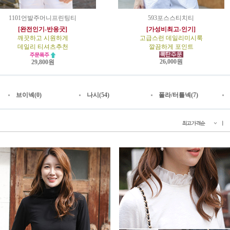
1101언발주머니프린팅티
593포스스티치티
[완전인기-반응굿]
[가성비최고-인기]
깨끗하고 시원하게
고급스런 데일리미시룩
데일리 티셔츠추천
깔끔하게 포인트
26,000원
29,800원
브이넥(0)
나시(54)
폴라/터틀넥(7)