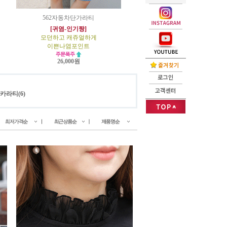
562자동차단가라티
[귀염-인기짱]
모던하고 캐쥬얼하게
이쁜나염포인트
26,000원
카라티(6)