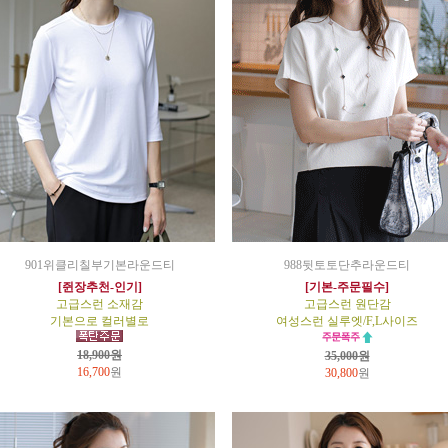
901위클리칠부기본라운드티
988뒷토토단추라운드티
[쥔장추천-인기]
[기본-주문필수]
고급스런 소재감
고급스런 원단감
기본으로 컬러별로
여성스런 실루엣/F,L사이즈
18,900원
35,000원
16,700
원
30,800
원