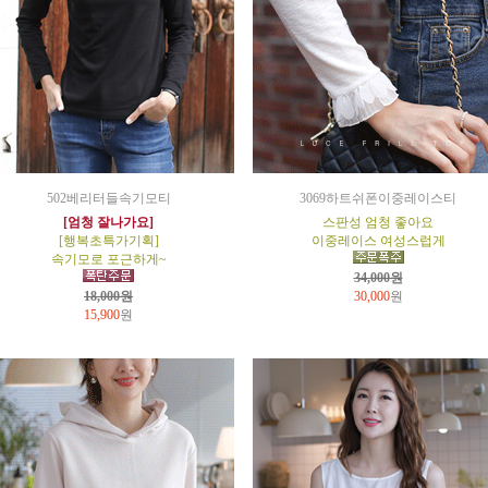
502베리터들속기모티
3069하트쉬폰이중레이스티
[엄청 잘나가요]
스판성 엄청 좋아요
[행복초특가기획]
이중레이스 여성스럽게
속기모로 포근하게~
34,000원
18,000원
30,000
원
15,900
원