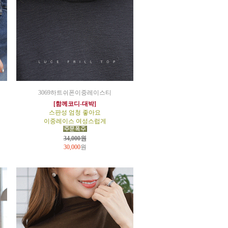
3069하트쉬폰이중레이스티
[함께코디-대박]
스판성 엄청 좋아요
이중레이스 여성스럽게
34,000원
30,000
원