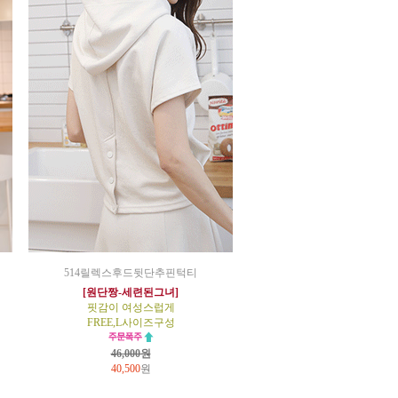
514릴렉스후드뒷단추핀턱티
[원단짱-세련된그녀]
핏감이 여성스럽게
FREE,L사이즈구성
46,000원
40,500
원