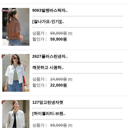
9063발렌바스락자..
[잘나가요-인기][..
상품가 :
68,000원
(0)
할인가 :
59,900원
2627플러스린넨자..
깨끗하고 시원하..
상품가 :
24,900원
(0)
할인가 :
22,000원
127망고린넨자켓
[하이퀄리티-브랜..
상품가 :
68,000원
(0)