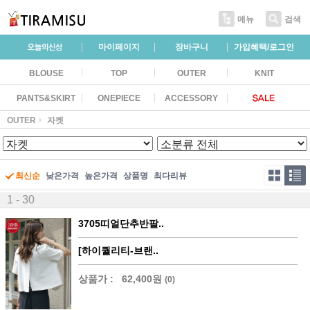
메뉴
검색
마이페이지
장바구니
가입혜택/로그인
BLOUSE
TOP
OUTER
KNIT
PANTS&SKIRT
ONEPIECE
ACCESSORY
OUTER
자켓
최신순
낮은가격
높은가격
상품명
최다리뷰
1 - 30
3705띠얼단추반팔..
[하이퀄리티-브랜..
상품가 :
62,400원
(0)