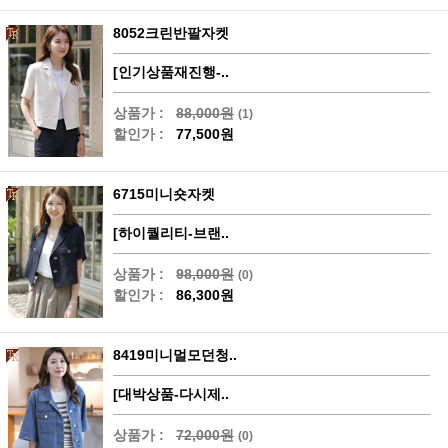
8052크린반팔자켓
[인기상품재진행-..
상품가 :
88,000원
(1)
할인가 :
77,500원
6715미니숏자켓
[하이퀄리티-브랜..
상품가 :
98,000원
(0)
할인가 :
86,300원
8419미니멀모던청..
[대박상품-다시제..
상품가 :
72,000원
(0)