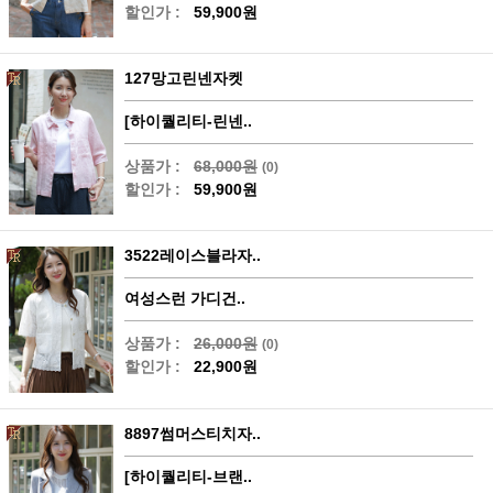
할인가 :
59,900원
127망고린넨자켓
[하이퀄리티-린넨..
상품가 :
68,000원
(0)
할인가 :
59,900원
3522레이스블라자..
여성스런 가디건..
상품가 :
26,000원
(0)
할인가 :
22,900원
8897썸머스티치자..
[하이퀄리티-브랜..