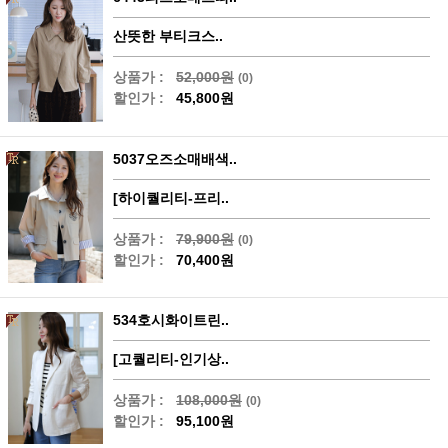
산뜻한 부티크스..
상품가 :
52,000원
(0)
할인가 :
45,800원
5037오즈소매배색..
[하이퀄리티-프리..
상품가 :
79,900원
(0)
할인가 :
70,400원
534호시화이트린..
[고퀄리티-인기상..
상품가 :
108,000원
(0)
할인가 :
95,100원