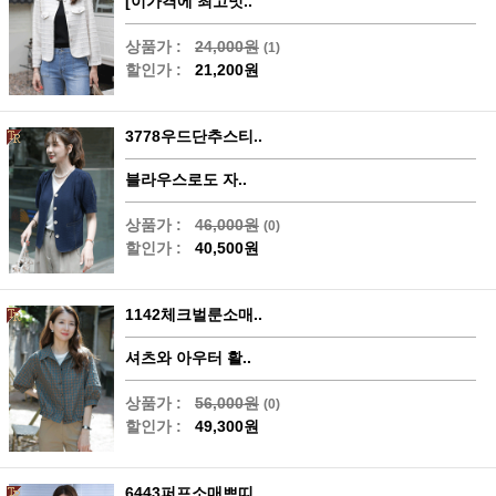
[이가격에 최고멋..
상품가 :
24,000원
(1)
할인가 :
21,200원
3778우드단추스티..
블라우스로도 자..
상품가 :
46,000원
(0)
할인가 :
40,500원
1142체크벌룬소매..
셔츠와 아우터 활..
상품가 :
56,000원
(0)
할인가 :
49,300원
6443퍼프소매쁘띠..