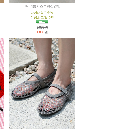
TR/여름시스루덧신양말
나이대상관없이
여름최고필수템
2,000원
1,800
원