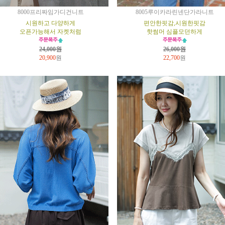
8000프리짜임가디건니트
8005루이카라린넨단가라니트
시원하고 다양하게
편안한핏감,시원한핏감
오픈가능해서 자켓처럼
핫썸머 심플모던하게
24,000원
26,000원
20,900
원
22,700
원