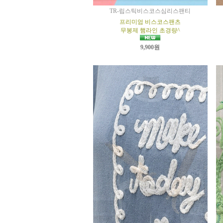
TR-립스틱비스코스심리스팬티
프리미엄 비스코스팬츠
무봉제 햄라인 초경량^
9,900원