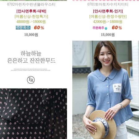
0702마린자수린넨블라우스티
0701토마토자수지지미티
[안사면후회-대박]
[안사면후회-인기]
[여름신상-한정특가]
[여름신상-한정수량만]
48000원->18000원
42000원->18000원
18,000원
18,000원