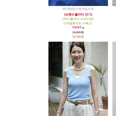
8014랑랑소매셔링셔츠
[브랜드퀄리티-인기]
[하이퀄리티-프리미엄]
소매벌룬셔링 이뻐요~
58,000원
50,500
원