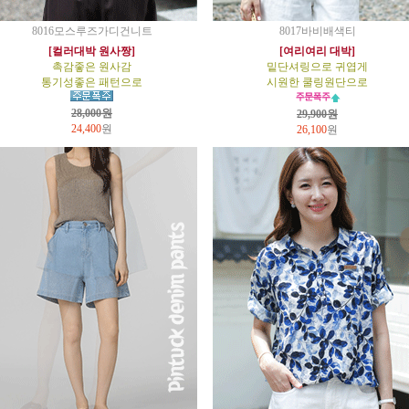
8016모스루즈가디건니트
8017바비배색티
[컬러대박 원사짱]
[여리여리 대박]
촉감좋은 원사감
밑단셔링으로 귀엽게
통기성좋은 패턴으로
시원한 쿨링원단으로
28,000원
29,900원
24,400
원
26,100
원