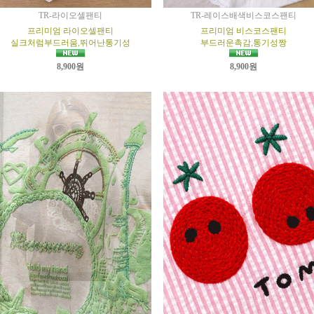
TR-라이오셀팬티
TR-레이스배색비스코스팬티
프리미엄 라이오셀팬티
프리미엄 비스코스팬티
실크처럼부드러움,뛰어난통기성
부드러운촉감,통기성짱
8,900원
8,900원