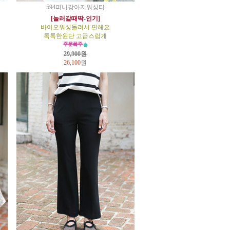
594퍼니강아지워싱티
[놀러갈때딱-인기]
바이오워싱돌려서 편해요
톡톡한원단 고급스럽게
29,900원
26,100
원