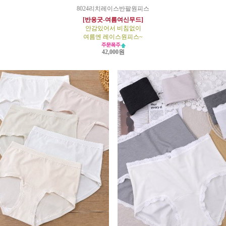
8024리치레이스반팔원피스
[반응굿-여름여신무드]
안감있어서 비침없이
여름엔 레이스원피스~
42,000원