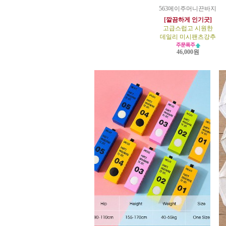
563메이주머니끈바지
[깔끔하게 인기굿]
고급스럽고 시원한
데일리 미시팬츠강추
46,000원