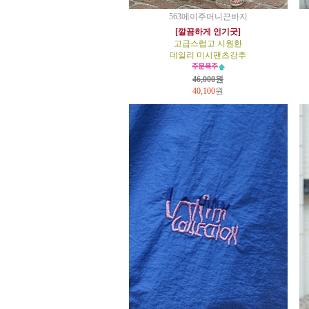
563메이주머니끈바지
[깔끔하게 인기굿]
고급스럽고 시원한
데일리 미시팬츠강추
46,000원
40,100
원