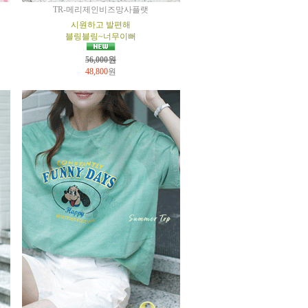
TR-메리제인비즈망사플랫
시원하고 발편해
블링블링~너무이뻐
56,000원
48,800
원