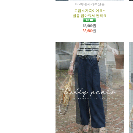
TR-바네사가죽샌들
고급소가죽이에요~
발등 잡아줘서 편해요
63,900원
55,600
원