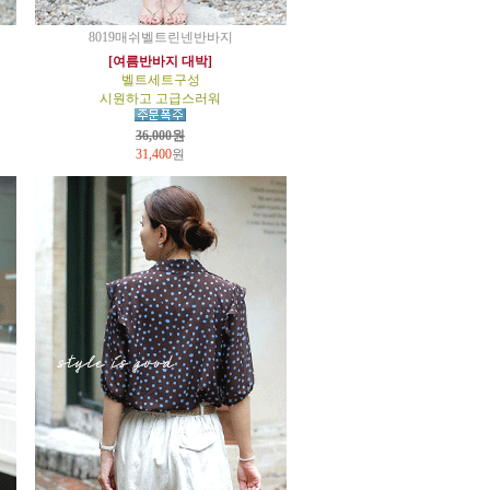
8019매쉬벨트린넨반바지
[여름반바지 대박]
벨트세트구성
시원하고 고급스러워
36,000원
31,400
원