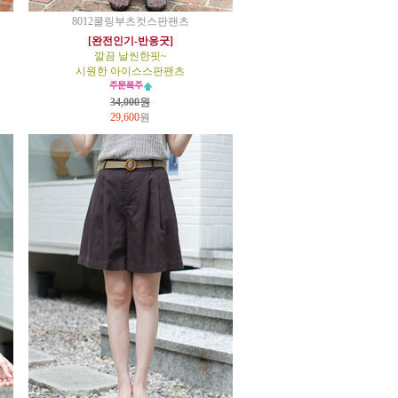
8012쿨링부츠컷스판팬츠
[완전인기-반응굿]
깔끔 날씬한핏~
시원한 아이스스판팬츠
34,000원
29,600
원