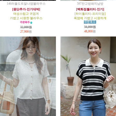
146러플도트말나염블라우스
597잔고방패치남방
[원단추가-인기대박]
[백화점퀄리티-인기]
여성스럽고 귀엽게
[하이퀄리티-프리미엄]
가볍고 시원한 블라우스
폭염에 가볍고 시원하게
56,000원
32,000원
48,800
원
27,900
원