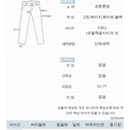
코튼혼방
그린,베이지,화이트,블랙
S,M,L
(모델착용사이즈:S)
단독세탁
없음
있음
55~77
없음
상품의 색상은 개인 모니터의 해상도에 따라 약
간의 색상 차이가 있을 수 있습니다
(단위cm)
사이즈
허리둘레
힙둘레
밑위
허벅지단면
총기장