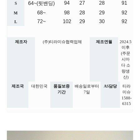
94
27
28
91
64~(뒷밴딩)
S
68~
98
28
29
92
M
72~
102
29
30
92
L
제조자
(주)티라미슈협력업체
제조연월
2024.5
이후
(주문
시마
다 소
량생
산)
제조국
대한민국
품질보증
배송일로부터
AS담당
티라
기간
7일
미슈
1588-
6315