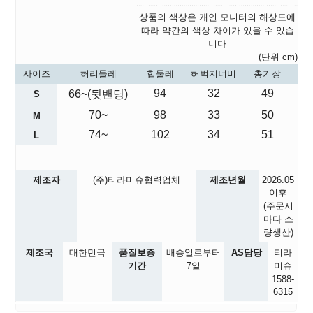
상품의 색상은 개인 모니터의 해상도에
따라 약간의 색상 차이가 있을 수 있습
니다
(단위 cm)
사이즈
허리둘레
힙둘레
허벅지너비
총기장
94
32
49
66~(뒷밴딩)
S
70~
98
33
50
M
74~
102
34
51
L
제조자
(주)티라미슈협력업체
제조년월
2026.05
이후
(주문시
마다 소
량생산)
제조국
대한민국
품질보증
배송일로부터
AS담당
티라
기간
7일
미슈
1588-
6315