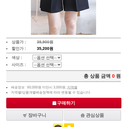
상품가 :
39,900원
할인가 :
35,200원
색상 :
사이즈 :
총 상품 금액
0
원
배송정보 : 60,000원 미만시 3,000원,
지역별
지역별/상품개별배송정책에 따라 변동될 수 있습니다
구매하기
장바구니
관심상품