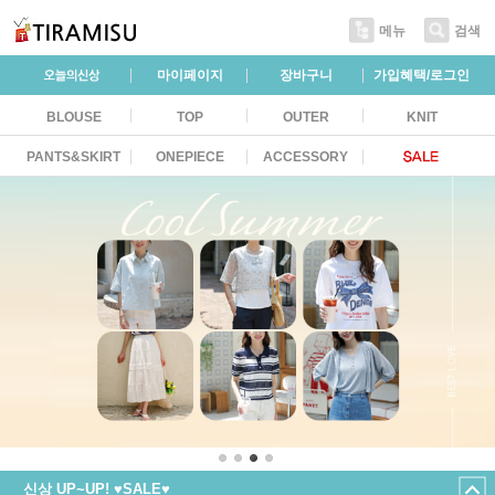
메뉴
검색
마이페이지
장바구니
가입혜택/로그인
BLOUSE
TOP
OUTER
KNIT
PANTS&SKIRT
ONEPIECE
ACCESSORY
신상 UP~UP! ♥SALE♥