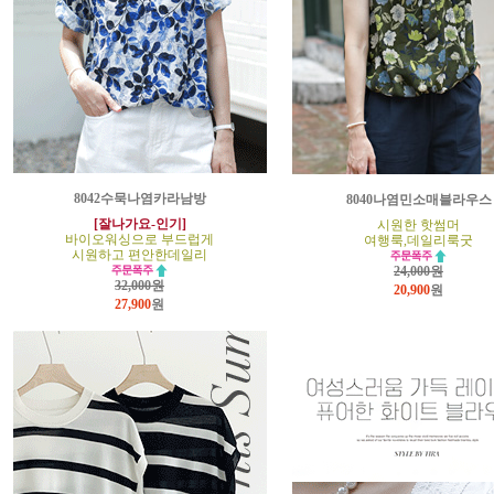
8042수묵나염카라남방
8040나염민소매블라우스
[잘나가요-인기]
시원한 핫썸머
바이오워싱으로 부드럽게
여행룩,데일리룩굿
시원하고 편안한데일리
24,000원
32,000원
20,900
원
27,900
원