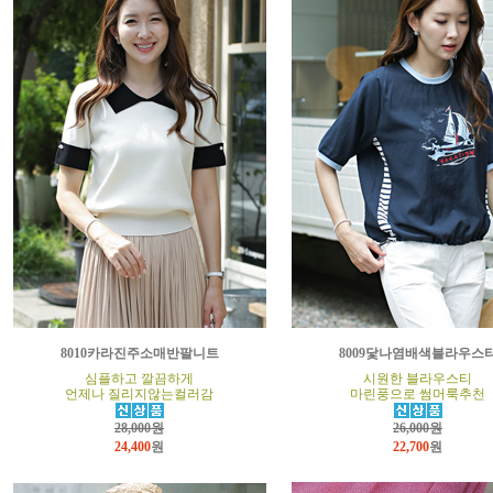
8010카라진주소매반팔니트
8009닻나염배색블라우스
심플하고 깔끔하게
시원한 블라우스티
언제나 질리지않는컬러감
마린풍으로 썸머룩추천
28,000원
26,000원
24,400
원
22,700
원