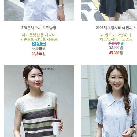
578큰체크시스루남방
2003체크망사배색원피스
따가운햇살을 가리며
시원하고 모던하게
내츄럴한 편안한캐쥬얼
체크망사배색포인트
52,000원
33,900원
45,300
원
29,500
원