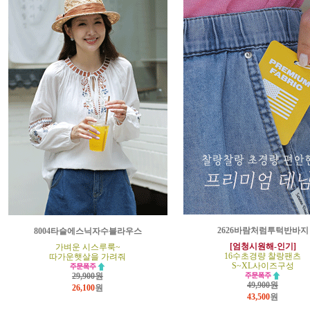
2626바람처럼투턱반바지
8004타슬에스닉자수블라우스
[엄청시원해-인기]
가벼운 시스루룩~
16수초경량 찰랑팬츠
따가운햇살을 가려줘
S~XL사이즈구성
29,900원
49,900원
26,100
원
43,500
원