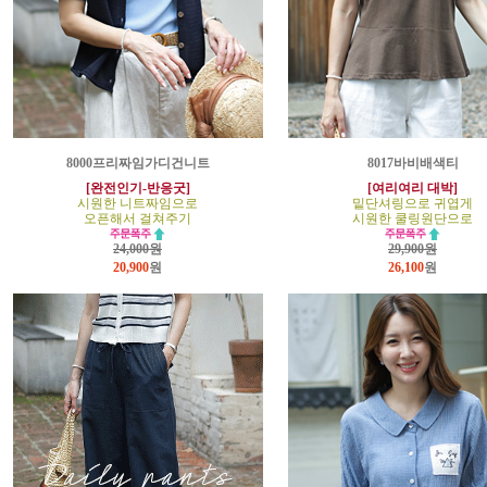
8000프리짜임가디건니트
8017바비배색티
[완전인기-반응굿]
[여리여리 대박]
시원한 니트짜임으로
밑단셔링으로 귀엽게
오픈해서 걸쳐주기
시원한 쿨링원단으로
24,000원
29,900원
20,900
원
26,100
원