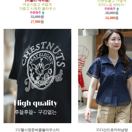
[러블리 대박템]
스판성좋고 가볍게
여성스럽고 귀엽게
치마느낌 반바지~
가볍고 시원한 블라우스
28,000원
32,000원
24,400
원
27,900
원
152첼시영문써클블라우스티
3513산드로카라남방