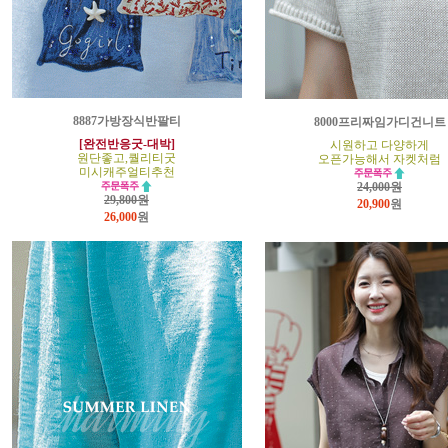
8887가방장식반팔티
8000프리짜임가디건니트
[완전반응굿-대박]
시원하고 다양하게
원단좋고,퀄리티굿
오픈가능해서 자켓처럼
미시캐주얼티추천
24,000원
29,800원
20,900
원
26,000
원