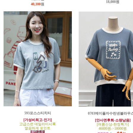
18,000원
40,100
원
593포스스티치티
0703메이플자수린넨블라우
[가성비최고-인기]
[안사면후회-소량남음]
고급스런 데일리미시룩
[여름신상-한정특가]
깔끔하게 포인트
46000원->18000원