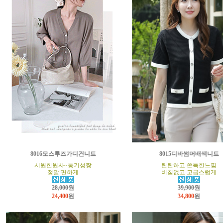
8016모스루즈가디건니트
8015디바썸머배색니트
시원한원사~통기성짱
탄탄하고 쫀득한느낌
정말 편하게
비침없고 고급스럽게
28,000원
39,900원
24,400
원
34,800
원