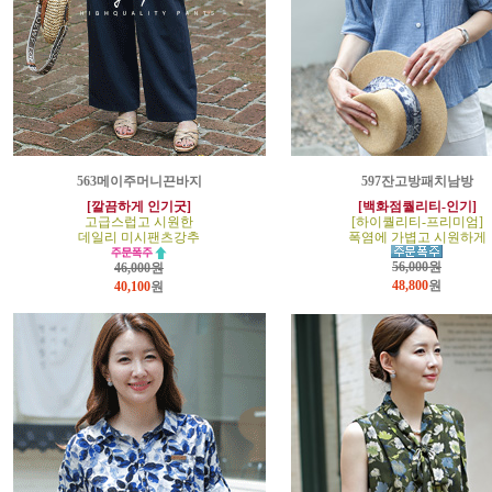
563메이주머니끈바지
597잔고방패치남방
[깔끔하게 인기굿]
[백화점퀄리티-인기]
고급스럽고 시원한
[하이퀄리티-프리미엄]
데일리 미시팬츠강추
폭염에 가볍고 시원하게
56,000원
46,000원
48,800
원
40,100
원