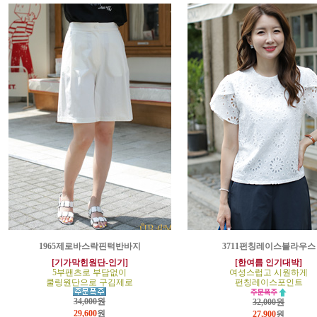
1965제로바스락핀턱반바지
3711펀칭레이스블라우스
[기가막힌원단-인기]
[한여름 인기대박]
5부팬츠로 부담없이
여성스럽고 시원하게
쿨링원단으로 구김제로
펀칭레이스포인트
34,000원
32,000원
29,600
원
27,900
원