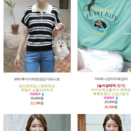
594퍼니강아지워싱티
8005루이카라린넨단가라니트
[놀러갈때딱-인기]
편안한핏감,시원한핏감
바이오워싱돌려서 편해요
핫썸머 심플모던하게
톡톡한원단 고급스럽게
26,000원
29,900원
22,700
원
26,100
원