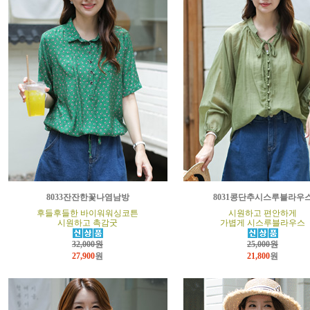
8033잔잔한꽃나염남방
8031콩단추시스루블라우
후들후들한 바이워워싱코튼
시원하고 편안하게
시원하고 촉감굿
가볍게 시스루블라우스
32,000원
25,000원
27,900
원
21,800
원