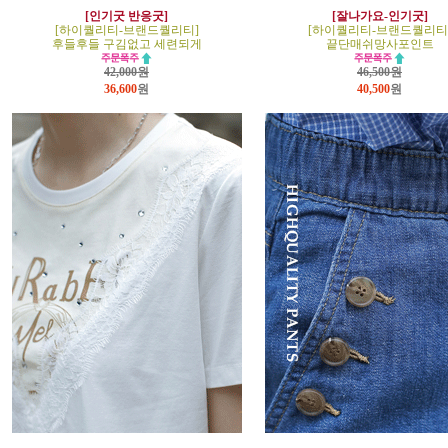
[인기굿 반응굿]
[잘나가요-인기굿]
[하이퀄리티-브랜드퀄리티]
[하이퀄리티-브랜드퀄리티
후들후들 구김없고 세련되게
끝단매쉬망사포인트
42,000원
46,500원
36,600
원
40,500
원