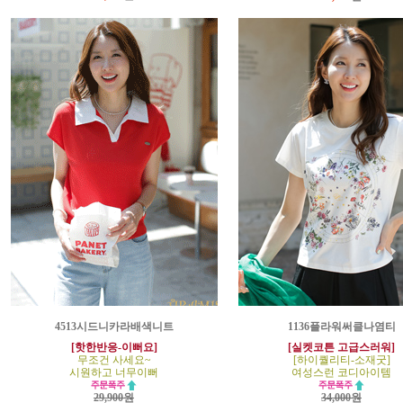
4513시드니카라배색니트
1136플라워써클나염티
[핫한반응-이뻐요]
[실켓코튼 고급스러워]
무조건 사세요~
[하이퀄리티-소재굿]
시원하고 너무이뻐
여성스런 코디아이템
29,900원
34,000원