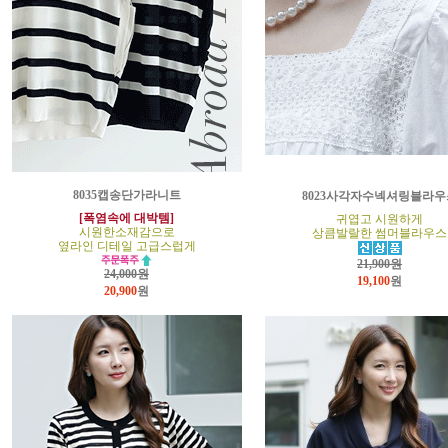
8035캡송단가라니트
8023사각자수넥셔링블라우
[폭염속에 대박템]
귀엽고 시원하게
시원한소재감으로
상큼발랄한 썸머블라우스
옆라인 디테일 고급스럽게
21,900원
24,000원
19,100
원
20,900
원