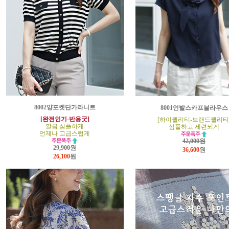
8002양포켓단가라니트
8001언발스카프블라우스
[완전인기-반응굿]
[하이퀄리티-브랜드퀄리티
깔끔 심플하게
심플하고 세련되게
언제나 고급스럽게
42,000원
29,900원
36,600
원
26,100
원