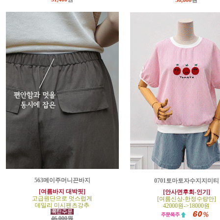
36,600
원
563메이주머니끈바지
0701토마토자수지지미티
[여름바지 대박핏]
[안사면후회-인기]
고급원단으로 멋스럽게
[여름신상-한정수량만]
데일리 미시팬츠강추
42000원->18000원
46,000원