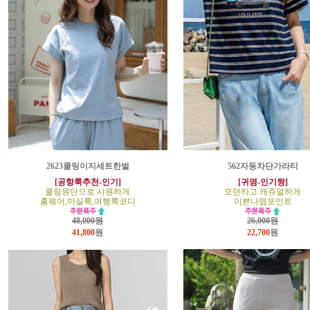
2623쿨링이지세트한벌
562자동차단가라티
[공항룩추천-인기]
[귀염-인기짱]
쿨링원단으로 시원하게
모던하고 캐쥬얼하게
홈웨어,마실룩,여행룩코디
이쁜나염포인트
48,000원
26,000원
41,800
원
22,700
원