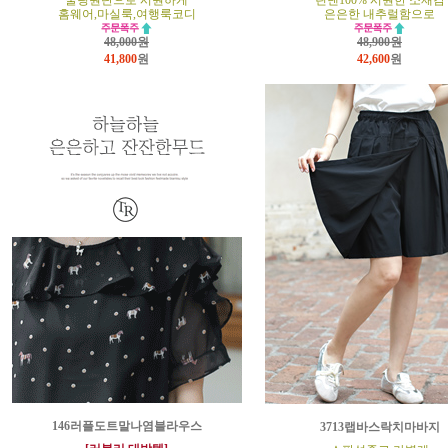
쿨링원단으로 시원하게
린넨100% 시원한 소재감
홈웨어,마실룩,여행룩코디
은은한 내추럴함으로
48,000원
48,900원
41,800
원
42,600
원
146러플도트말나염블라우스
3713랩바스락치마바지