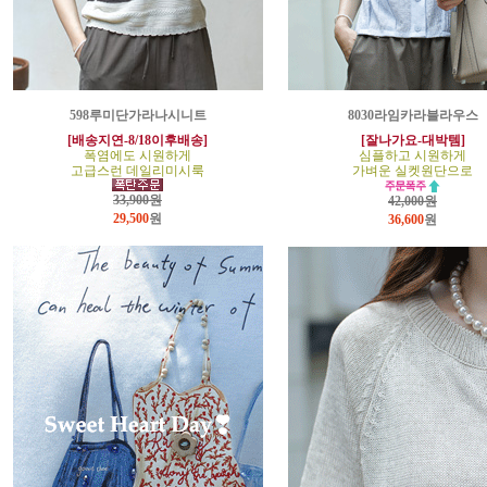
598루미단가라나시니트
8030라임카라블라우스
[배송지연-8/18이후배송]
[잘나가요-대박템]
폭염에도 시원하게
심플하고 시원하게
고급스런 데일리미시룩
가벼운 실켓원단으로
33,900원
42,000원
29,500
원
36,600
원