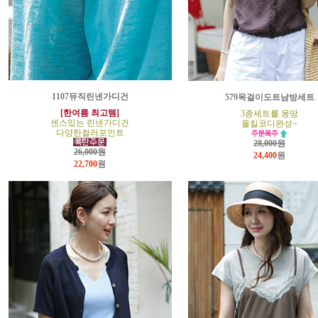
1107뮤직린넨가디건
579목걸이도트남방세트
[한여름 최고템]
3종세트를 몽땅
센스있는 린넨가디건
올킬코디완성~
다양한컬러포인트
28,000원
26,000원
24,400
원
22,700
원