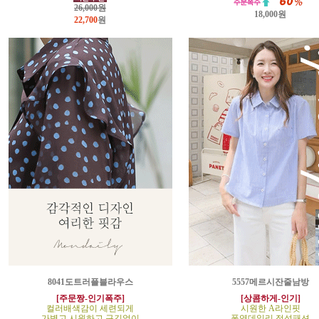
26,000원
18,000원
22,700
원
8041도트러플블라우스
5557메르시잔줄남방
[주문짱-인기폭주]
[상콤하게-인기]
컬러배색감이 세련되게
시원한 A라인핏
가볍고 시원하고 구김없이
폭염데일리 정석패션