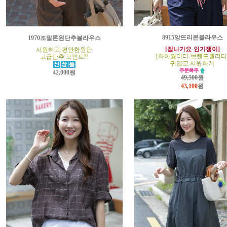
8915앙뜨리본블라우스
1970조말론원단추블라우스
[잘나가요-인기쟁이]
시원하고 편안한원단
[하이퀄리티-브랜드퀄리티
고급단추 포인트!!
귀엽고 시원하게
42,000원
49,500원
43,100
원