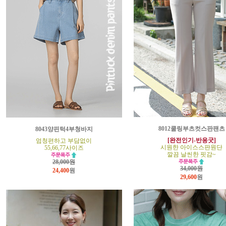
8012쿨링부츠컷스판팬츠
8043양핀턱4부청바지
[완전인기-반응굿]
엄청편하고 부담없이
시원한 아이스스판원단
55,66,77사이즈
깔끔 날씬한 핏감~
28,000원
34,000원
24,400
원
29,600
원