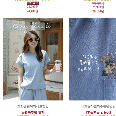
28,000원
29,900원
24,400
원
26,100
원
2623쿨링이지세트한벌
1828꽃다발자수린넨남방
[공항룩추천-인기]
[후들후들-반응굿]