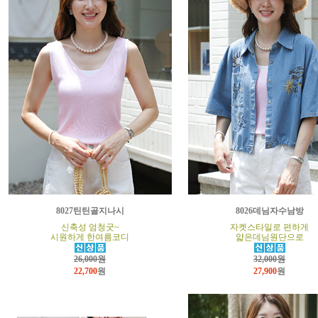
8027틴틴골지나시
8026데님자수남방
신축성 엄청굿~
자켓스타일로 편하게
시원하게 한여름코디
얇은데님원단으로
26,000원
32,000원
22,700
원
27,900
원