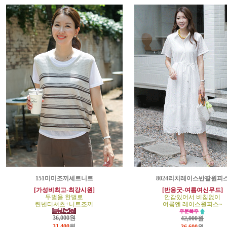
151미미조끼세트니트
8024리치레이스반팔원피
[가성비최고-최강시원]
[반응굿-여름여신무드]
두벌을 한벌로
안감있어서 비침없이
린넨티셔츠+니트조끼
여름엔 레이스원피스~
36,000원
42,000원
31,400
원