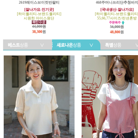
2619레이스브이컷반팔티
468주머니쓰리단추청바
[잘나가요-인기굿]
[국내생산-잘나가요]
[하이퀄리티-브랜드퀄리티]
[하이퀄리티-브랜드퀄리티
시원한 아이스원단
55,66,77사이즈/린넨혼방
44,000원
56,000원
38,300
원
48,800
원