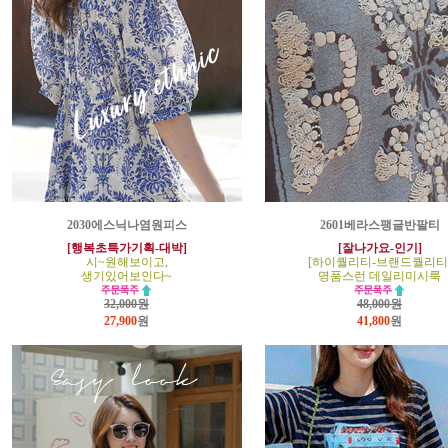
2030에스닉나염원피스
2601베라스팽글반팔티
[행복초특가기획-대박]
[잘나가요-인기]
시~원해보이고,
[하이퀄리티-브랜드퀄리티
생기있어보인다~
명품스런 데일리미시룩
32,000원
48,000원
27,900
원
41,800
원