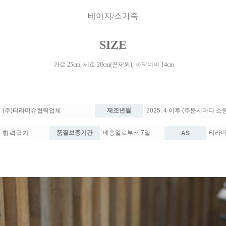
베이지/소가죽
SIZE
가로 25cm, 세로 20cm(끈제외), 바닥너비 14cm
(주)티라미슈협력업체
제조년월
2025. 4 이후 (주문시마다 소
협력국가
품질보증기간
배송일로부터 7일
티라미슈
AS