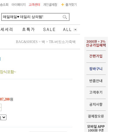
BAG&SHOES
>
백
>
TR-버킷소가죽백
참장식포함~
87,200
원