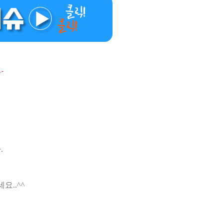
-
.
요..^^