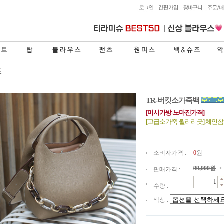
TR-버킷소가죽백
[미시가방-노마진가격]
[고급소가죽-퀄리리굿] 체인
소비자가격 :
0
원
99,000
원
>
판매가격 :
수량 :
색상 :