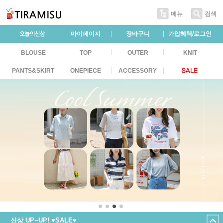
메뉴
검색
마이페이지
장바구니
가입혜택/로그인
BLOUSE
TOP
OUTER
KNIT
PANTS&SKIRT
ONEPIECE
ACCESSORY
신상 UP~UP! ♥SALE♥