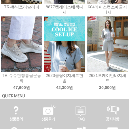
TR-큐빅쪼리슬리퍼
8877캡레이스배색나
604레이스캡소매골지
시
나시
38,800원
24,000원
17,600원
TR-슈슈펀칭통굽운동
2623쿨링이지세트한
2621오케이반바지세
화
벌
트
47,600원
42,300원
30,000원