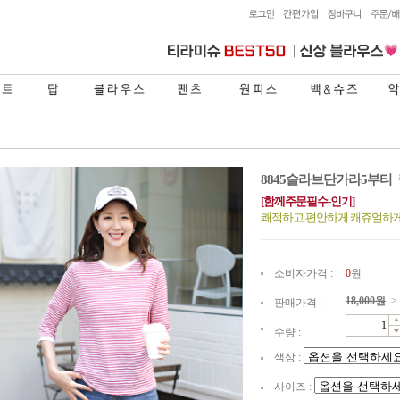
8845슬라브단가라5부티
[함께주문필수-인기]
쾌적하고 편안하게 캐쥬얼하
소비자가격 :
0
원
18,000
원
>
판매가격 :
수량 :
색상 :
사이즈 :