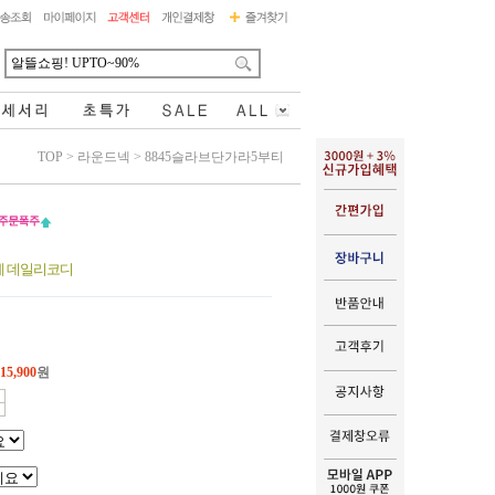
TOP
>
라운드넥
>
8845슬라브단가라5부티
게 데일리코디
15,900
원