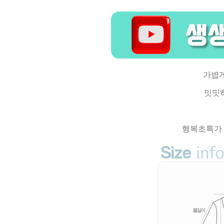
가볍게
밋밋
행복초특가 