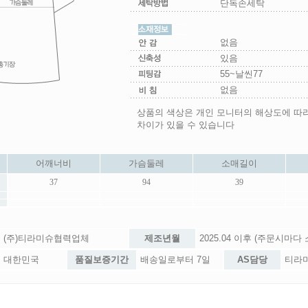
단독손세탁
없음
있음
55~날씬77
없음
상품의 색상은 개인 모니터의 해상도에 따
차이가 있을 수 있습니다
어깨너비
가슴둘레
소매길이
37
94
39
(주)티라미슈협력업체
제조년월
2025.04 이후 (주문시마다
대한민국
품질보증기간
배송일로부터 7일
AS담당
티라미슈