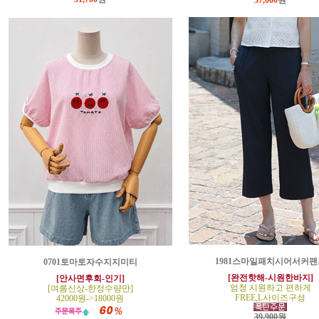
37,000
원
1981스마일패치시어서커팬
0701토마토자수지지미티
[완전핫해-시원한바지]
[안사면후회-인기]
엄청 시원하고 편하게
[여름신상-한정수량만]
FREE,L사이즈구성
42000원->18000원
39,900원