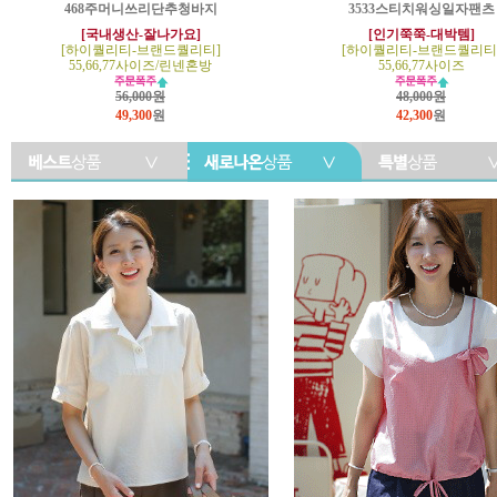
468주머니쓰리단추청바지
3533스티치워싱일자팬츠
[국내생산-잘나가요]
[인기쭉쭉-대박템]
[하이퀄리티-브랜드퀄리티]
[하이퀄리티-브랜드퀄리티
55,66,77사이즈/린넨혼방
55,66,77사이즈
56,000원
48,000원
49,300
원
42,300
원