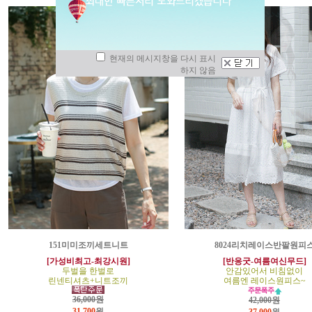
현재의 메시지창을 다시 표시
하지 않음
151미미조끼세트니트
8024리치레이스반팔원피
[가성비최고-최강시원]
[반응굿-여름여신무드]
두벌을 한벌로
안감있어서 비침없이
린넨티셔츠+니트조끼
여름엔 레이스원피스~
36,000원
42,000원
31,700
원