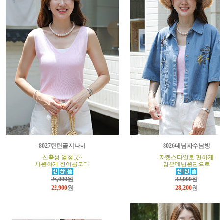
8027틴틴골지나시
8026데님자수남방
신축성 엄청굿~
자켓스타일로 편하게
시원하게 한여름코디
얇은데님원단으로
26,000원
32,000원
22,900
원
28,200
원