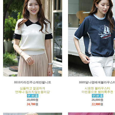
8010카라진주소매반팔니트
8009닻나염배색블라우스
심플하고 깔끔하게
시원한 블라우스티
언제나 질리지않는컬러감
마린풍으로 썸머룩추천
28,000원
26,000원
24,700
원
22,900
원