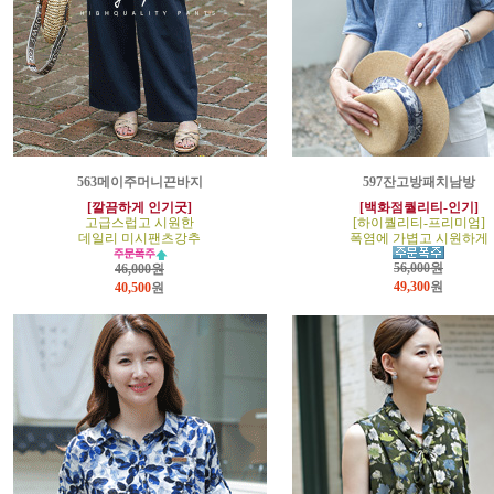
563메이주머니끈바지
597잔고방패치남방
[깔끔하게 인기굿]
[백화점퀄리티-인기]
고급스럽고 시원한
[하이퀄리티-프리미엄]
데일리 미시팬츠강추
폭염에 가볍고 시원하게
56,000원
46,000원
49,300
원
40,500
원