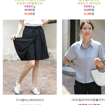
린넨100% 시원한 소재감
함께 붙어있어요
은은한 내추럴함으로
세련되고 엣지있게
48,900원
24,000원
43,100
원
21,200
원
144오일리카라셔링블라우
3713랩바스락치마바지