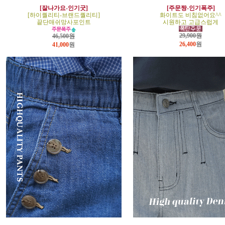
[잘나가요-인기굿]
[주문짱-인기폭주]
[하이퀄리티-브랜드퀄리티]
화이트도 비침없어요^^
끝단매쉬망사포인트
시원하고 고급스럽게
29,900원
46,500원
26,400
원
41,000
원