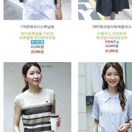
578큰체크시스루남방
2003체크망사배색원피스
따가운햇살을 가리며
시원하고 모던하게
내츄럴한 편안한캐쥬얼
체크망사배색포인트
52,000원
33,900원
45,800
원
29,900
원