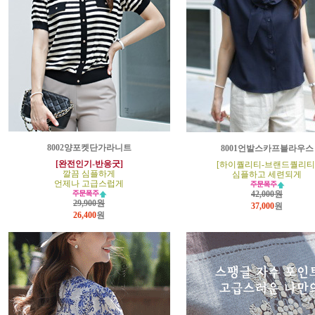
8002양포켓단가라니트
8001언발스카프블라우스
[완전인기-반응굿]
[하이퀄리티-브랜드퀄리티
깔끔 심플하게
심플하고 세련되게
언제나 고급스럽게
42,000원
29,900원
37,000
원
26,400
원