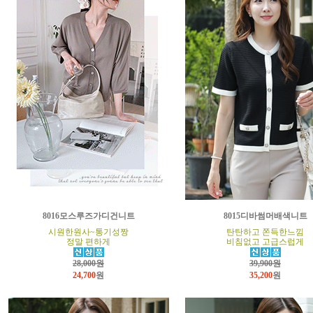
8016모스루즈가디건니트
8015디바썸머배색니트
시원한원사~통기성짱
탄탄하고 쫀득한느낌
정말 편하게
비침없고 고급스럽게
28,000원
39,900원
24,700
원
35,200
원