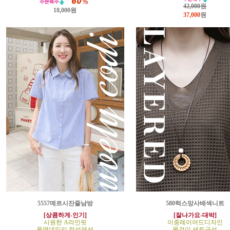
42,000원
18,000원
37,000
원
5557메르시잔줄남방
580럭스망사배색니트
[상콤하게-인기]
[잘나가요-대박]
시원한 A라인핏
이중레이어드디자인
폭염데일리 정석패션
목걸이 세트구성