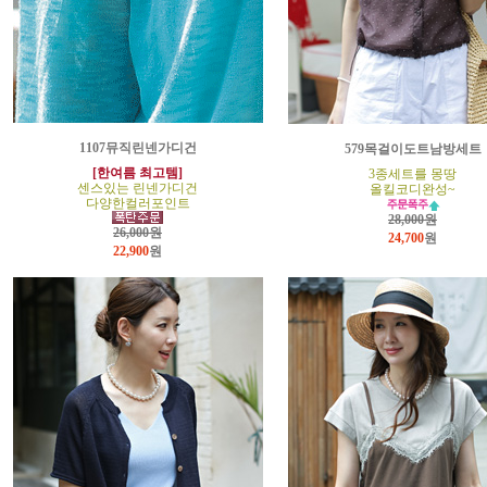
1107뮤직린넨가디건
579목걸이도트남방세트
[한여름 최고템]
3종세트를 몽땅
센스있는 린넨가디건
올킬코디완성~
다양한컬러포인트
28,000원
26,000원
24,700
원
22,900
원