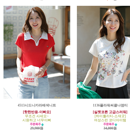
4513시드니카라배색니트
1136플라워써클나염티
[핫한반응-이뻐요]
[실켓코튼 고급스러워]
무조건 사세요~
[하이퀄리티-소재굿]
시원하고 너무이뻐
여성스런 코디아이템
29,900원
34,000원