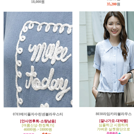
18,000원
35,200
원
8030라임카라블라우스
0703메이플자수린넨블라우스티
[잘나가요-대박템]
[안사면후회-소량남음]
심플하고 시원하게
[여름신상-한정특가]
가벼운 실켓원단으로
46000원->18000원