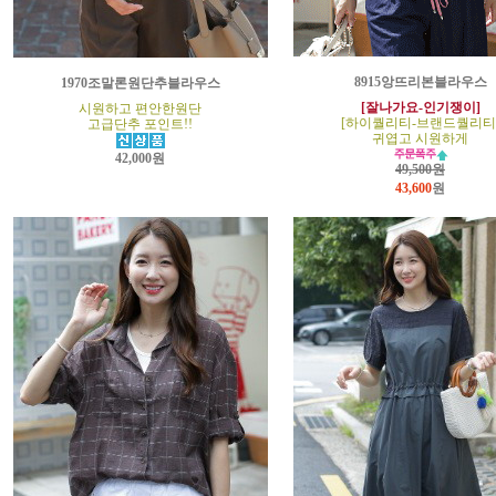
8915앙뜨리본블라우스
1970조말론원단추블라우스
[잘나가요-인기쟁이]
시원하고 편안한원단
[하이퀄리티-브랜드퀄리티
고급단추 포인트!!
귀엽고 시원하게
42,000원
49,500원
43,600
원