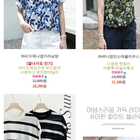
8042수묵나염카라남방
8040나염민소매블라우스
[잘나가요-인기]
시원한 핫썸머
바이오워싱으로 부드럽게
여행룩,데일리룩굿
시원하고 편안한데일리
24,000원
32,000원
21,200
원
28,200
원