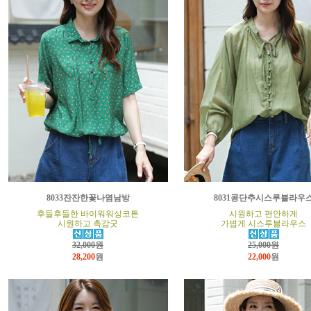
8033잔잔한꽃나염남방
8031콩단추시스루블라우
후들후들한 바이워워싱코튼
시원하고 편안하게
시원하고 촉감굿
가볍게 시스루블라우스
32,000원
25,000원
28,200
원
22,000
원