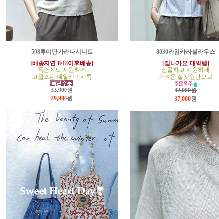
598루미단가라나시니트
8030라임카라블라우스
[배송지연-8/18이후배송]
[잘나가요-대박템]
폭염에도 시원하게
심플하고 시원하게
고급스런 데일리미시룩
가벼운 실켓원단으로
33,900원
42,000원
29,900
원
37,000
원