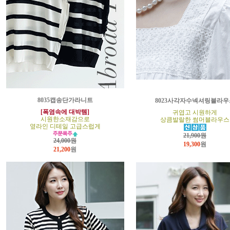
8035캡송단가라니트
8023사각자수넥셔링블라우
[폭염속에 대박템]
귀엽고 시원하게
시원한소재감으로
상큼발랄한 썸머블라우스
옆라인 디테일 고급스럽게
21,900원
24,000원
19,300
원
21,200
원