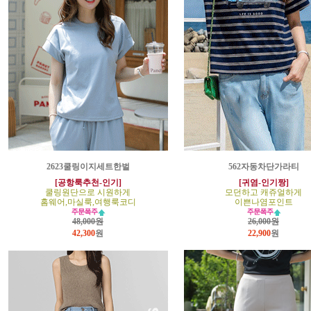
2623쿨링이지세트한벌
562자동차단가라티
[공항룩추천-인기]
[귀염-인기짱]
쿨링원단으로 시원하게
모던하고 캐쥬얼하게
홈웨어,마실룩,여행룩코디
이쁜나염포인트
48,000원
26,000원
42,300
원
22,900
원