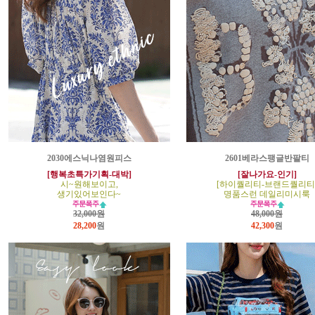
2030에스닉나염원피스
2601베라스팽글반팔티
[행복초특가기획-대박]
[잘나가요-인기]
시~원해보이고,
[하이퀄리티-브랜드퀄리티
생기있어보인다~
명품스런 데일리미시룩
32,000원
48,000원
28,200
원
42,300
원