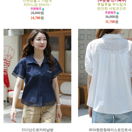
[주문짱-인기폭주]
스판성좋고 가볍게
후들후들 부드럽게
치마느낌 반바지~
편안한 셔링포인트
28,000원
36,000원
24,700
원
31,700
원
3513산드로카라남방
8916뒷펀칭레이스포인트셔