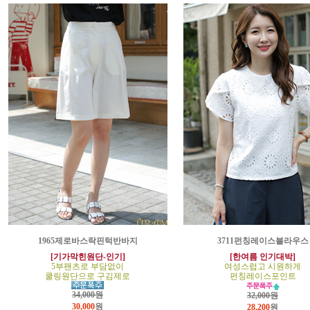
1965제로바스락핀턱반바지
3711펀칭레이스블라우스
[기가막힌원단-인기]
[한여름 인기대박]
5부팬츠로 부담없이
여성스럽고 시원하게
쿨링원단으로 구김제로
펀칭레이스포인트
34,000원
32,000원
30,000
원
28,200
원