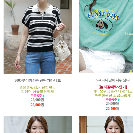
594퍼니강아지워싱티
8005루이카라린넨단가라니트
[놀러갈때딱-인기]
편안한핏감,시원한핏감
바이오워싱돌려서 편해요
핫썸머 심플모던하게
톡톡한원단 고급스럽게
26,000원
29,900원
22,900
원
26,400
원