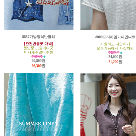
8887가방장식반팔티
8000프리짜임가디건니트
[완전반응굿-대박]
시원하고 다양하게
원단좋고,퀄리티굿
오픈가능해서 자켓처럼
미시캐주얼티추천
24,000원
29,800원
21,200
원
26,300
원