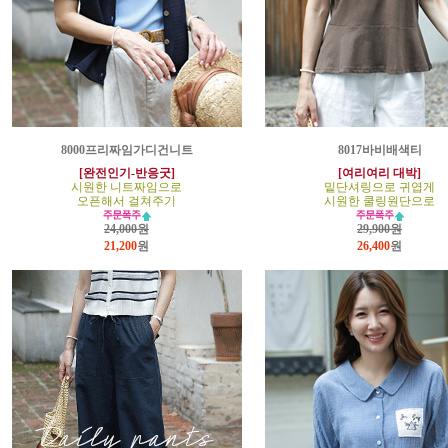
8000프리짜임가디건니트
8017바비배색티
[완전인기-반응굿]
[여리여리 대박]
시원한 니트짜임으로
밑단셔링으로 귀엽게
오픈해서 걸쳐주기
시원한 쿨링원단으로
24,000원
29,900원
21,200
원
26,400
원