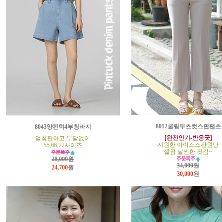
8012쿨링부츠컷스판팬츠
8043양핀턱4부청바지
[완전인기-반응굿]
엄청편하고 부담없이
시원한 아이스스판원단
55,66,77사이즈
깔끔 날씬한 핏감~
28,000원
34,000원
24,700
원
30,000
원