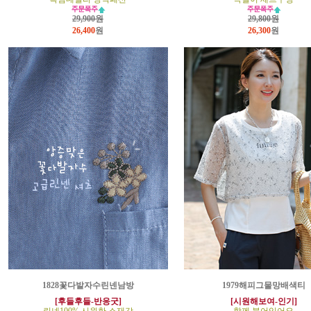
29,900원
29,800원
26,400
원
26,300
원
1828꽃다발자수린넨남방
1979해피그물망배색티
[후들후들-반응굿]
[시원해보여-인기]