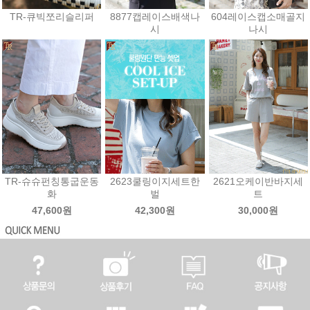
TR-큐빅쪼리슬리퍼
8877캡레이스배색나
604레이스캡소매골지
시
나시
38,800원
24,000원
17,600원
TR-슈슈펀칭통굽운동
2623쿨링이지세트한
2621오케이반바지세
화
벌
트
47,600원
42,300원
30,000원