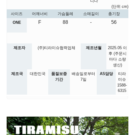
니다
(단위 cm)
사이즈
어깨너비
가슴둘레
소매길이
총기장
F
88
-
56
ONE
제조자
(주)티라미슈협력업체
제조년월
2025.05
이
후 (주문시
마다 소량
생산)
제조국
대한민국
품질보증
배송일로부터
AS담당
티라
기간
7일
미슈
1588-
6315