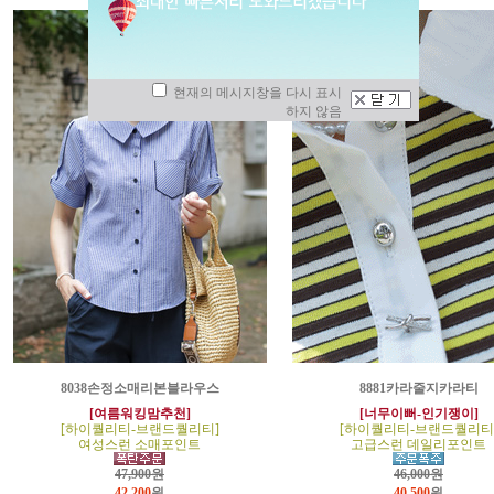
현재의 메시지창을 다시 표시
하지 않음
8038손정소매리본블라우스
8881카라줄지카라티
[여름워킹맘추천]
[너무이뻐-인기쟁이]
[하이퀄리티-브랜드퀄리티]
[하이퀄리티-브랜드퀄리티
여성스런 소매포인트
고급스런 데일리포인트
47,900원
46,000원
42,200
원
40,500
원