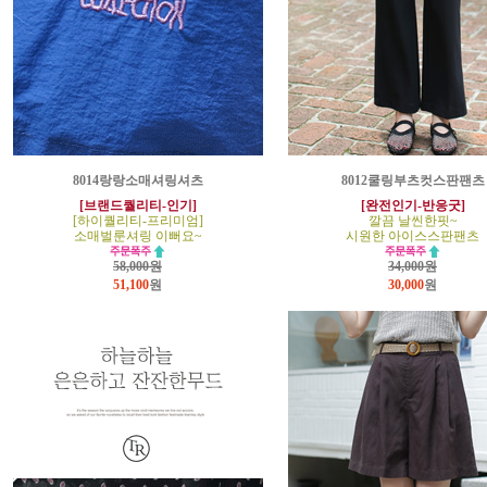
8014랑랑소매셔링셔츠
8012쿨링부츠컷스판팬츠
[브랜드퀄리티-인기]
[완전인기-반응굿]
[하이퀄리티-프리미엄]
깔끔 날씬한핏~
소매벌룬셔링 이뻐요~
시원한 아이스스판팬츠
58,000원
34,000원
51,100
원
30,000
원