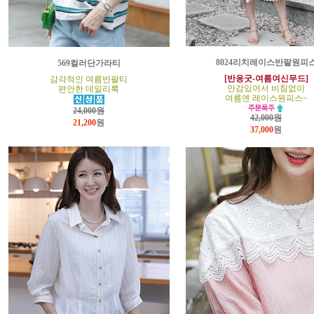
8024리치레이스반팔원피
569컬러단가라티
[반응굿-여름여신무드]
감각적인 여름반팔티
안감있어서 비침없이
편안한 데일리룩
여름엔 레이스원피스~
24,000원
42,000원
21,200
원
37,000
원