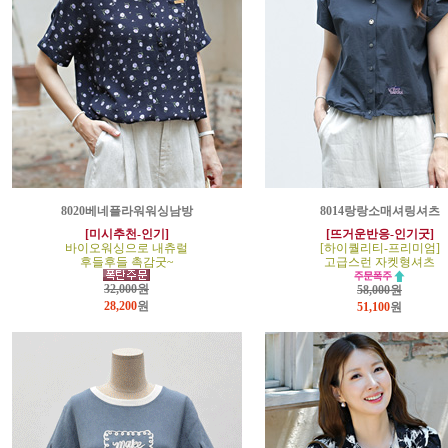
8020베네플라워워싱남방
8014랑랑소매셔링셔츠
[미시추천-인기]
[뜨거운반응-인기굿]
바이오워싱으로 내츄럴
[하이퀄리티-프리미엄]
후들후들 촉감굿~
고급스런 자켓형셔츠
32,000원
58,000원
28,200
원
51,100
원