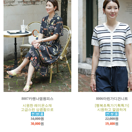
8007카렌나염원피스
8006마린가디건니트
시원한 레이온소재
[행복초특가기획특가]
고급스런 상큼함으로
시원하고 깔끔하게
34,000원
22,000원
30,000
원
19,400
원