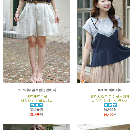
8019매쉬벨트린넨반바지
8017바비배색티
벨트세트구성
밑단셔링으로 여성스럽게
시원하고 컬러감대박
시원한 원단으로 쿨하게
36,000원
29,900원
31,700
원
26,400
원