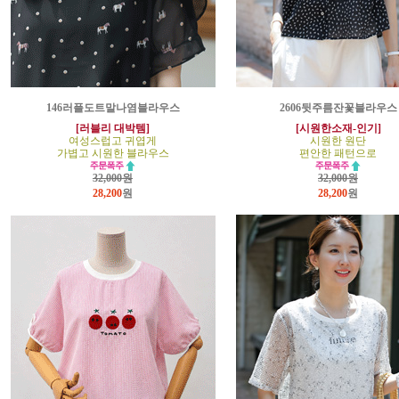
146러플도트말나염블라우스
2606뒷주름잔꽃블라우스
[러블리 대박템]
[시원한소재-인기]
여성스럽고 귀엽게
시원한 원단
가볍고 시원한 블라우스
편안한 패턴으로
32,000원
32,000원
28,200
원
28,200
원