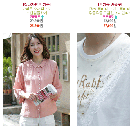
[잘나가요-인기굿]
[인기굿 반응굿]
가벼운 소재감으로
[하이퀄리티-브랜드퀄리티
모던심플하게
후들후들 구김없고 세련되
29,800원
42,000원
26,300
원
37,000
원