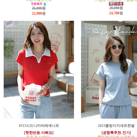
28,000원
26,000원
24,700
원
22,900
원
4513시드니카라배색니트
2623쿨링이지세트한벌
[핫한반응-이뻐요]
[공항룩추천-인기]