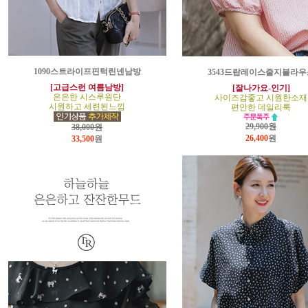
1090스트라이프핀턱린넨남방
3543드랍레이스줄지블라우
[고급스런 여름남방]
[잘나가요-인기]
은은한 시스루원단
사이즈감좋고 시원한소재
시원하고 세련된느낌
편안한 데일리룩
29,900원
38,000원
26,400
원
33,500
원