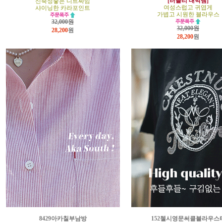
[러블리 대박템]
신축성좋은 니트짜임
여성스럽고 귀엽게
샤이닝한 카라포인트
가볍고 시원한 블라우스
32,000원
32,000원
28,200
원
28,200
원
8429아카칠부남방
152첼시영문써클블라우스