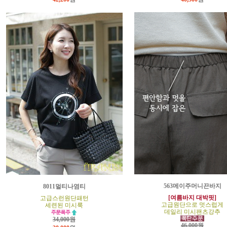
563메이주머니끈바지
8011멀티나염티
[여름바지 대박핏]
고급스런원단패턴
고급원단으로 멋스럽게
세련된 미시룩
데일리 미시팬츠강추
34,000원
46,000원