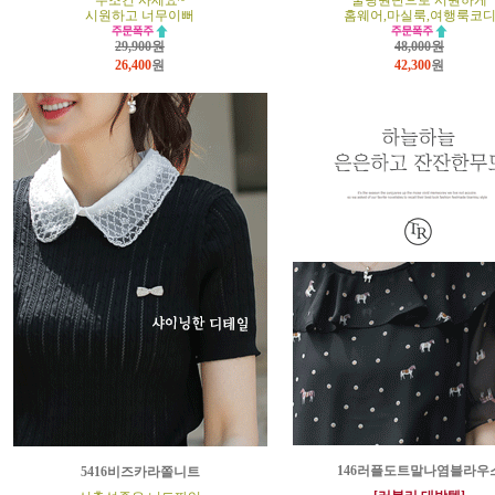
무조건 사세요~
쿨링원단으로 시원하게
시원하고 너무이뻐
홈웨어,마실룩,여행룩코
29,900원
48,000원
26,400
원
42,300
원
146러플도트말나염블라우
5416비즈카라쫄니트