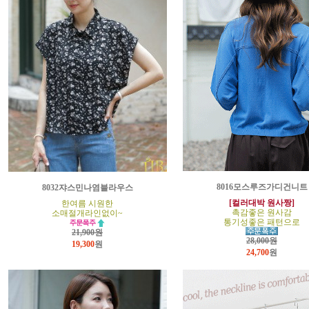
8016모스루즈가디건니트
8032쟈스민나염블라우스
[컬러대박 원사짱]
한여름 시원한
촉감좋은 원사감
소매절개라인없이~
통기성좋은 패턴으로
21,900원
28,000원
19,300
원
24,700
원