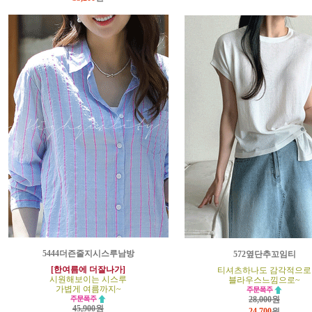
5444더즌줄지시스루남방
572옆단추꼬임티
[한여름에 더잘나가]
티셔츠하나도 감각적으로
시원해보이는 시스루
블라우스느낌으로~
가볍게 여름까지~
28,000원
45,900원
24,700
원