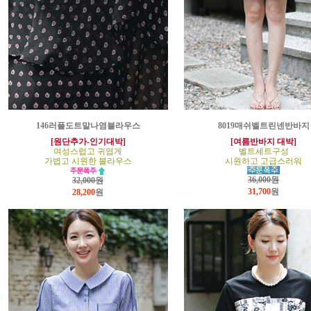
146러플도트말나염블라우스
8019매쉬벨트린넨반바지
[원단추가-인기대박]
[여름반바지 대박]
여성스럽고 귀엽게
벨트세트구성
가볍고 시원한 블라우스
시원하고 고급스러워
36,000원
32,000원
31,700
원
28,200
원