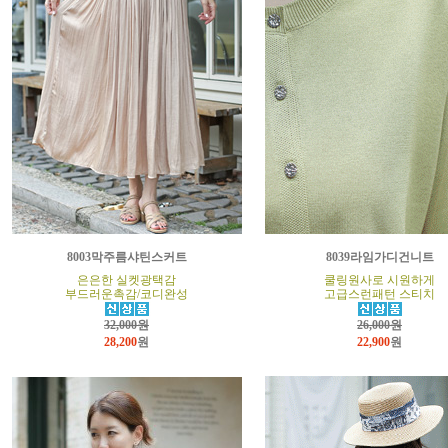
8003막주름샤틴스커트
8039라임가디건니트
은은한 실켓광택감
쿨링원사로 시원하게
부드러운촉감/코디완성
고급스런패턴 스티치
32,000원
26,000원
28,200
원
22,900
원