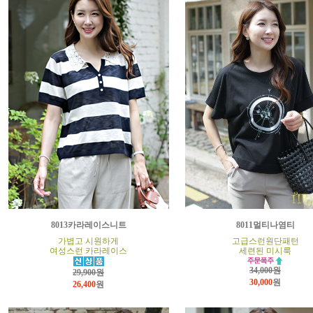
8013카라레이스니트
8011멀티나염티
가볍고 시원하게
고급스런원단패턴
여성스런 카라레이스
세련된 미시룩
34,000원
29,900원
30,000
원
26,400
원