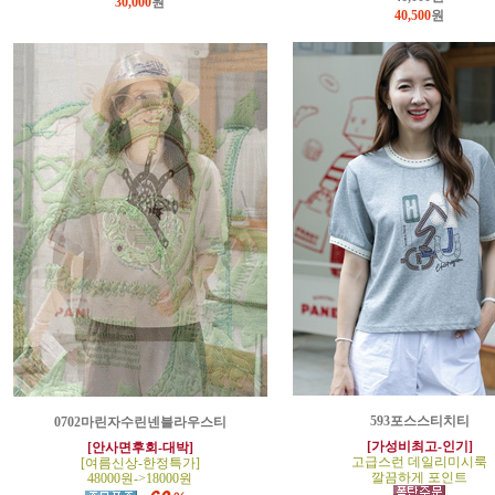
30,000
원
40,500
원
593포스스티치티
0702마린자수린넨블라우스티
[가성비최고-인기]
[안사면후회-대박]
고급스런 데일리미시룩
[여름신상-한정특가]
깔끔하게 포인트
48000원->18000원