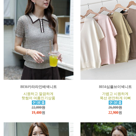
8036카라라인배색니트
8034심플브이넥니트
시원하고 깔끔하게
가볍고 시원하게
핫썸머 여름인기상품
목선 편안하게 이뻐
22,000원
26,000원
19,400
원
22,900
원