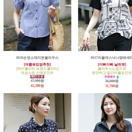
8038손정소매리본블라우스
8037러플에스닉나염배색
[여름워킹맘추천]
[이뻐이뻐-날씬핏]
[하이퀄리티-브랜드퀄리티]
블라우스느낌으로
여성스런 소매포인트
편안하고 밑단러플포인트
47,900원
36,000원
42,200
원
31,700
원