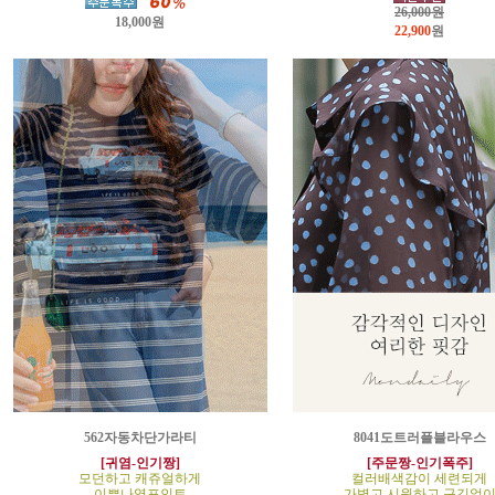
26,000원
18,000원
22,900
원
562자동차단가라티
8041도트러플블라우스
[귀염-인기짱]
[주문짱-인기폭주]
모던하고 캐쥬얼하게
컬러배색감이 세련되게
이쁜나염포인트
가볍고 시원하고 구김없