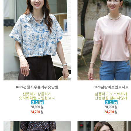
8029펀칭자수플라워숏남방
8028달랑이포인트니트
산뜻하고 상큼하게
심플하고 소프트하게
숏자켓처럼 다양한코디
단정깔끔 질리지않게
28,000원
28,000원
24,700
원
24,700
원