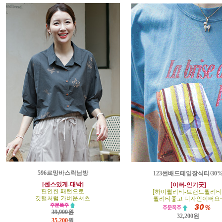
596르망바스락남방
123썬배드테잎장식티/30
[센스있게-대박]
[이뻐-인기굿]
편안한 패턴으로
[하이퀄리티-브랜드퀄리티
깃털처럼 가벼운셔츠
퀄리티좋고 디자인이뻐요
39,900원
32,200원
35,200
원