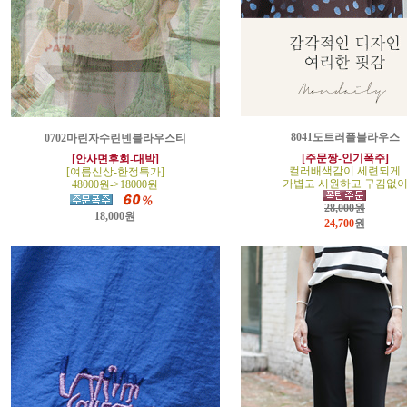
8041도트러플블라우스
0702마린자수린넨블라우스티
[주문짱-인기폭주]
[안사면후회-대박]
컬러배색감이 세련되게
[여름신상-한정특가]
가볍고 시원하고 구김없
48000원->18000원
28,000원
18,000원
24,700
원