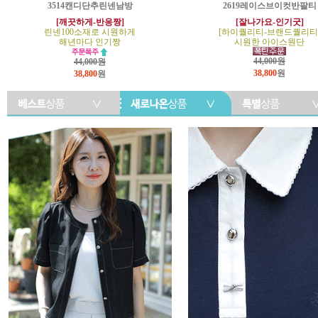
3514캔디단추린넨남방
2619레이스브이컷반팔티
[깨끗하게-반응짱]
[잘나가요-인기굿]
린넨100소재로 시원하게
[하이퀄리티-브랜드퀄리티
해년마다 인기짱
시원한 아이스원단
44,000원
44,000원
38,800
원
38,800
원