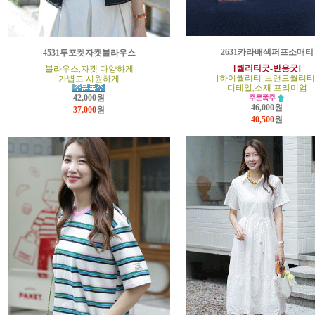
2631카라배색퍼프소매티
4531투포켓자켓블라우스
[퀄리티굿-반응굿]
블라우스,자켓 다양하게
[하이퀄리티-브랜드퀄리티
가볍고 시원하게
디테일,소재 프리미엄
42,000원
46,000원
37,000
원
40,500
원