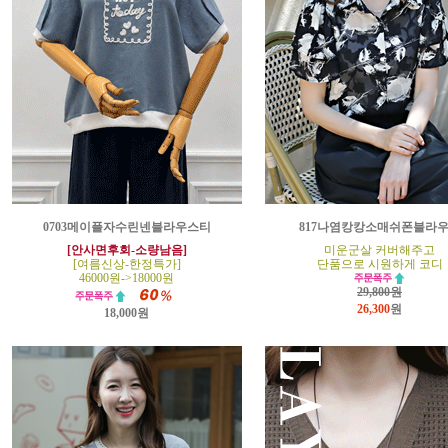
0703메이플자수린넨블라우스티
817나염캉캉소매쉬폰블라
[안사면후회-소량남음]
미운군살 커버해주고
[여름신상-한정특가]
단품으로 시원하게 코디
46000원->18000원
29,800원
26,300
원
18,000원