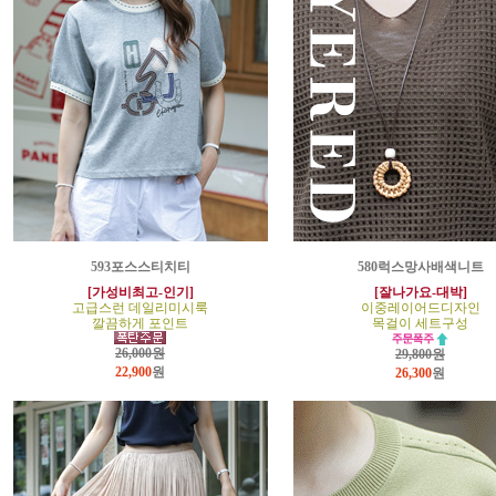
593포스스티치티
580럭스망사배색니트
[가성비최고-인기]
[잘나가요-대박]
고급스런 데일리미시룩
이중레이어드디자인
깔끔하게 포인트
목걸이 세트구성
26,000원
29,800원
22,900
원
26,300
원