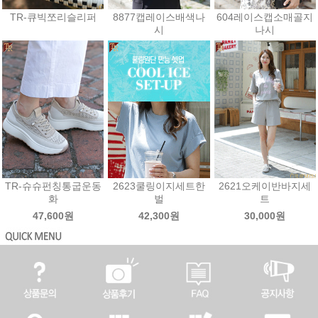
TR-큐빅쪼리슬리퍼
8877캡레이스배색나
604레이스캡소매골지
시
나시
38,800원
24,000원
17,600원
TR-슈슈펀칭통굽운동
2623쿨링이지세트한
2621오케이반바지세
화
벌
트
47,600원
42,300원
30,000원