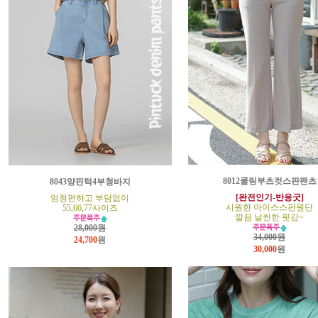
8012쿨링부츠컷스판팬츠
8043양핀턱4부청바지
[완전인기-반응굿]
엄청편하고 부담없이
시원한 아이스스판원단
55,66,77사이즈
깔끔 날씬한 핏감~
28,000원
34,000원
24,700
원
30,000
원