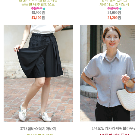
린넨100% 시원한 소재감
함께 붙어있어요
은은한 내추럴함으로
세련되고 엣지있게
48,900원
24,000원
43,100
원
21,200
원
144오일리카라셔링블라우
3713랩바스락치마바지