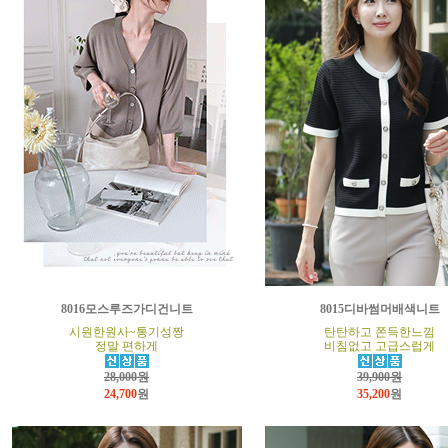
8016모스루즈가디건니트
8015디바썸머배색니트
시원한원사~통기성짱
탄탄하고 쫀득한느낌
정말 편하게
비침없고 고급스럽게
28,000원
39,900원
24,700
원
35,200
원