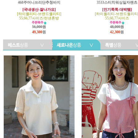
468주머니쓰리단추청바지
3533스티치워싱일자팬츠
[국내생산-잘나가요]
[인기쭉쭉-대박템]
[하이퀄리티-브랜드퀄리티]
[하이퀄리티-브랜드퀄리티
55,66,77사이즈/린넨혼방
55,66,77사이즈
56,000원
48,000원
49,300
원
42,300
원