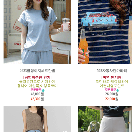
2623쿨링이지세트한벌
562자동차단가라티
[공항룩추천-인기]
[귀염-인기짱]
쿨링원단으로 시원하게
모던하고 캐쥬얼하게
홈웨어,마실룩,여행룩코디
이쁜나염포인트
48,000원
26,000원
42,300
원
22,900
원