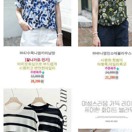
8042수묵나염카라남방
8040나염민소매블라우스
[잘나가요-인기]
시원한 핫썸머
바이오워싱으로 부드럽게
여행룩,데일리룩굿
시원하고 편안한데일리
24,000원
32,000원
21,200
원
28,200
원