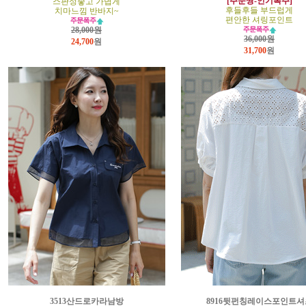
[주문짱-인기폭주]
스판성좋고 가볍게
후들후들 부드럽게
치마느낌 반바지~
편안한 셔링포인트
28,000원
36,000원
24,700
원
31,700
원
3513산드로카라남방
8916뒷펀칭레이스포인트셔