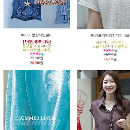
8887가방장식반팔티
8000프리짜임가디건니트
[완전반응굿-대박]
시원하고 다양하게
원단좋고,퀄리티굿
오픈가능해서 자켓처럼
미시캐주얼티추천
24,000원
29,800원
21,200
원
26,300
원