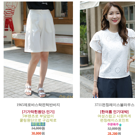
1965제로바스락핀턱반바지
3711펀칭레이스블라우스
[기가막힌원단-인기]
[한여름 인기대박]
5부팬츠로 부담없이
여성스럽고 시원하게
쿨링원단으로 구김제로
펀칭레이스포인트
34,000원
32,000원
30,000
원
28,200
원