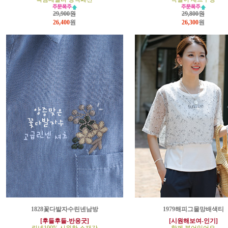
29,900원
29,800원
26,400
원
26,300
원
1828꽃다발자수린넨남방
1979해피그물망배색티
[후들후들-반응굿]
[시원해보여-인기]