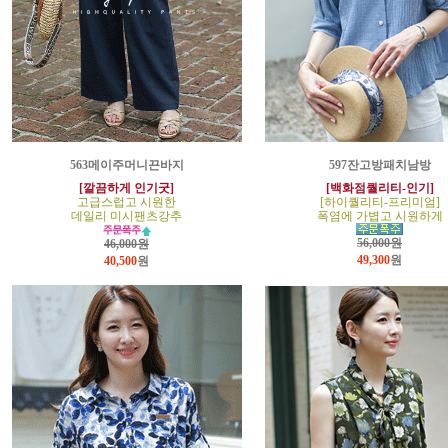
563메이주머니끈바지
597잔고방패치남방
[깔끔하게 인기굿]
[백화점퀄리티-인기]
고급스럽고 시원한
[하이퀄리티-프리미엄]
데일리 미시팬츠강추
폭염에 가볍고 시원하게
56,000원
46,000원
49,300
원
40,500
원