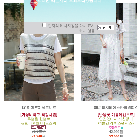
현재의 메시지창을 다시 표시
하지 않음
151미미조끼세트니트
8024리치레이스반팔원피
[가성비최고-최강시원]
[반응굿-여름여신무드]
두벌을 한벌로
안감있어서 비침없이
린넨티셔츠+니트조끼
여름엔 레이스원피스~
36,000원
42,000원
31,700
원