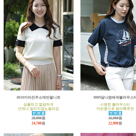
8010카라진주소매반팔니트
8009닻나염배색블라우스
심플하고 깔끔하게
시원한 블라우스티
언제나 질리지않는컬러감
마린풍으로 썸머룩추천
28,000원
26,000원
24,700
원
22,900
원