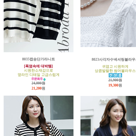
8035캡송단가라니트
8023사각자수넥셔링블라우
[폭염속에 대박템]
귀엽고 시원하게
시원한소재감으로
상큼발랄한 썸머블라우스
옆라인 디테일 고급스럽게
21,900원
24,000원
19,300
원
21,200
원