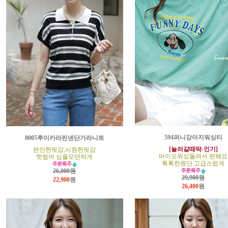
594퍼니강아지워싱티
8005루이카라린넨단가라니트
[놀러갈때딱-인기]
편안한핏감,시원한핏감
바이오워싱돌려서 편해요
핫썸머 심플모던하게
톡톡한원단 고급스럽게
26,000원
29,900원
22,900
원
26,400
원