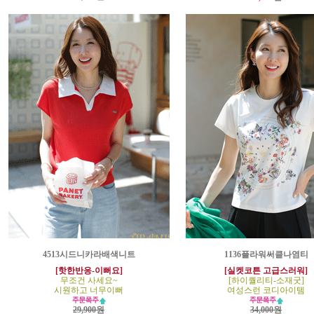
4513시드니카라배색니트
1136플라워써클나염티
[핫한반응-이뻐요]
[실켓코튼 고급스러워]
무조건 사세요~
[하이퀄리티-소재굿]
시원하고 너무이뻐
여성스런 코디아이템
29,900원
34,000원