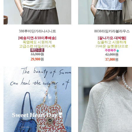
598루미단가라나시니트
8030라임카라블라우스
[배송지연-8/18이후배송]
[잘나가요-대박템]
폭염에도 시원하게
심플하고 시원하게
고급스런 데일리미시룩
가벼운 실켓원단으로
33,900원
42,000원
29,900
원
37,000
원