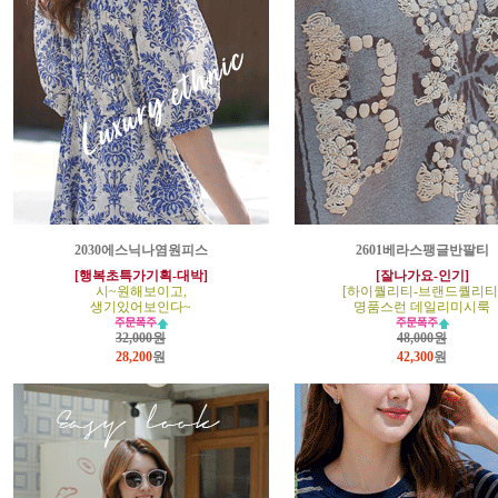
2030에스닉나염원피스
2601베라스팽글반팔티
[행복초특가기획-대박]
[잘나가요-인기]
시~원해보이고,
[하이퀄리티-브랜드퀄리티
생기있어보인다~
명품스런 데일리미시룩
32,000원
48,000원
28,200
원
42,300
원