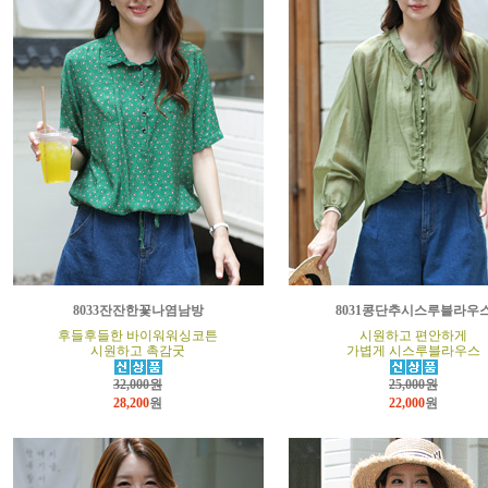
8033잔잔한꽃나염남방
8031콩단추시스루블라우
후들후들한 바이워워싱코튼
시원하고 편안하게
시원하고 촉감굿
가볍게 시스루블라우스
32,000원
25,000원
28,200
원
22,000
원