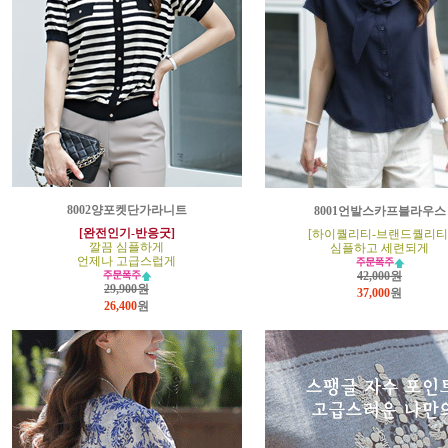
8002양포켓단가라니트
8001언발스카프블라우스
[완전인기-반응굿]
[하이퀄리티-브랜드퀄리티
깔끔 심플하게
심플하고 세련되게
언제나 고급스럽게
42,000원
29,900원
37,000
원
26,400
원