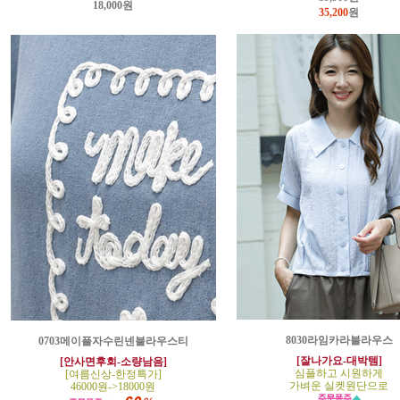
18,000원
35,200
원
8030라임카라블라우스
0703메이플자수린넨블라우스티
[잘나가요-대박템]
[안사면후회-소량남음]
심플하고 시원하게
[여름신상-한정특가]
가벼운 실켓원단으로
46000원->18000원