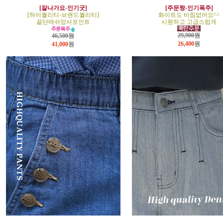
[잘나가요-인기굿]
[주문짱-인기폭주]
[하이퀄리티-브랜드퀄리티]
화이트도 비침없어요^^
끝단매쉬망사포인트
시원하고 고급스럽게
29,900원
46,500원
26,400
원
41,000
원