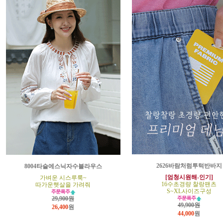
2626바람처럼투턱반바지
8004타슬에스닉자수블라우스
[엄청시원해-인기]
가벼운 시스루룩~
16수초경량 찰랑팬츠
따가운햇살을 가려줘
S~XL사이즈구성
29,900원
49,900원
26,400
원
44,000
원