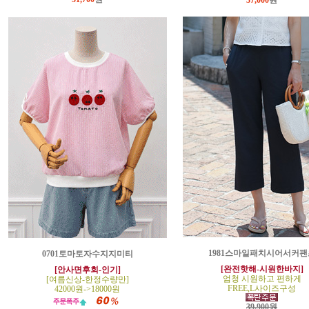
37,000
원
1981스마일패치시어서커팬
0701토마토자수지지미티
[완전핫해-시원한바지]
[안사면후회-인기]
엄청 시원하고 편하게
[여름신상-한정수량만]
FREE,L사이즈구성
42000원->18000원
39,900원