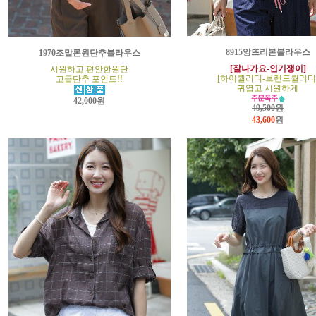
8915앙뜨리본블라우스
1970조말론원단추블라우스
[잘나가요-인기쟁이]
시원하고 편안한원단
[하이퀄리티-브랜드퀄리티
고급단추 포인트!!
귀엽고 시원하게
42,000원
49,500원
43,600
원