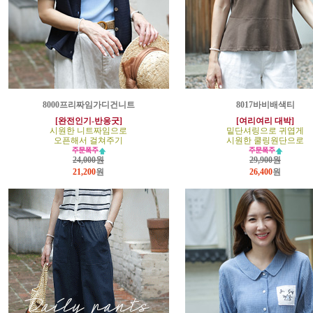
8000프리짜임가디건니트
8017바비배색티
[완전인기-반응굿]
[여리여리 대박]
시원한 니트짜임으로
밑단셔링으로 귀엽게
오픈해서 걸쳐주기
시원한 쿨링원단으로
24,000원
29,900원
21,200
원
26,400
원