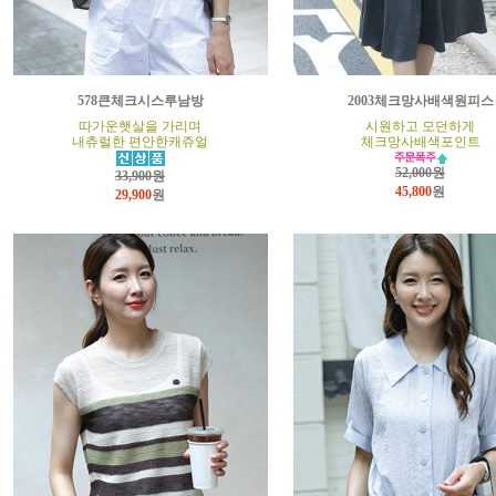
578큰체크시스루남방
2003체크망사배색원피스
따가운햇살을 가리며
시원하고 모던하게
내츄럴한 편안한캐쥬얼
체크망사배색포인트
52,000원
33,900원
45,800
원
29,900
원