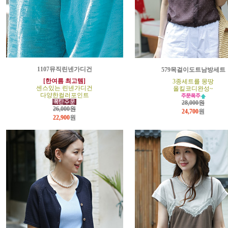
1107뮤직린넨가디건
579목걸이도트남방세트
[한여름 최고템]
3종세트를 몽땅
센스있는 린넨가디건
올킬코디완성~
다양한컬러포인트
28,000원
26,000원
24,700
원
22,900
원