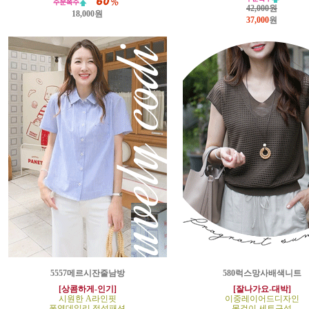
42,000원
18,000원
37,000
원
5557메르시잔줄남방
580럭스망사배색니트
[상콤하게-인기]
[잘나가요-대박]
시원한 A라인핏
이중레이어드디자인
폭염데일리 정석패션
목걸이 세트구성