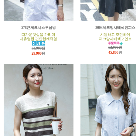
578큰체크시스루남방
2003체크망사배색원피스
따가운햇살을 가리며
시원하고 모던하게
내츄럴한 편안한캐쥬얼
체크망사배색포인트
52,000원
33,900원
45,800
원
29,900
원