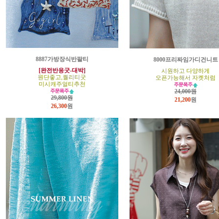
8887가방장식반팔티
8000프리짜임가디건니트
[완전반응굿-대박]
시원하고 다양하게
원단좋고,퀄리티굿
오픈가능해서 자켓처럼
미시캐주얼티추천
24,000원
29,800원
21,200
원
26,300
원