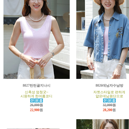
8027틴틴골지나시
8026데님자수남방
신축성 엄청굿~
자켓스타일로 편하게
시원하게 한여름코디
얇은데님원단으로
26,000원
32,000원
22,900
원
28,200
원