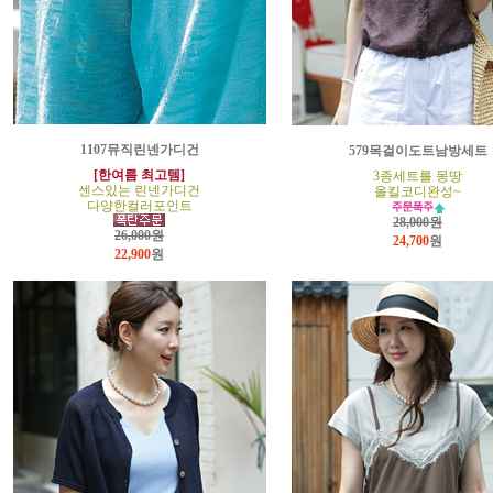
1107뮤직린넨가디건
579목걸이도트남방세트
[한여름 최고템]
3종세트를 몽땅
센스있는 린넨가디건
올킬코디완성~
다양한컬러포인트
28,000원
26,000원
24,700
원
22,900
원