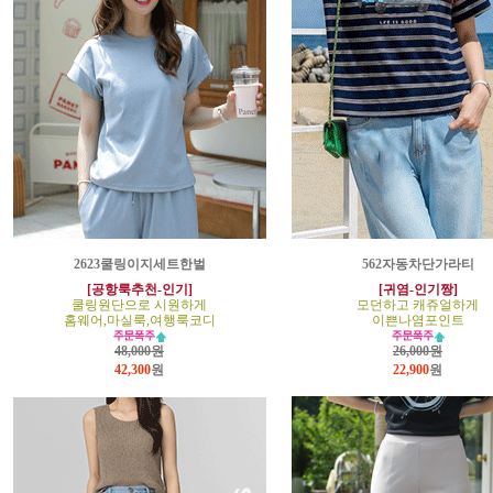
2623쿨링이지세트한벌
562자동차단가라티
[공항룩추천-인기]
[귀염-인기짱]
쿨링원단으로 시원하게
모던하고 캐쥬얼하게
홈웨어,마실룩,여행룩코디
이쁜나염포인트
48,000원
26,000원
42,300
원
22,900
원