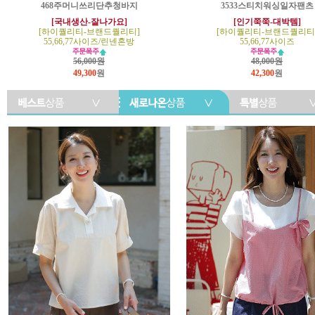
468주머니쓰리단추청바지
3533스티치워싱일자팬츠
[국내생산-잘나가요]
[인기쭉쭉-대박템]
[하이퀄리티-브랜드퀄리티]
[하이퀄리티-브랜드퀄리티
55,66,77사이즈/린넨혼방
55,66,77사이즈
56,000원
48,000원
49,300
원
42,300
원