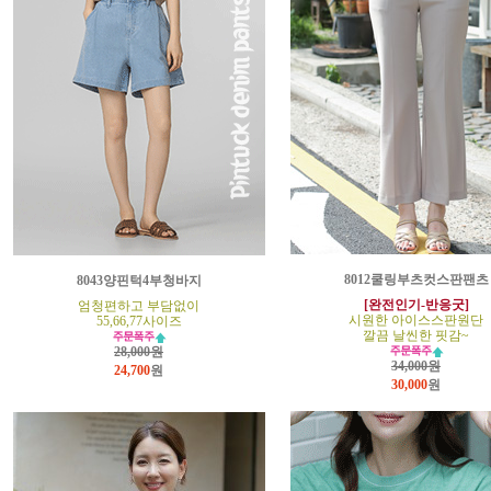
8012쿨링부츠컷스판팬츠
8043양핀턱4부청바지
[완전인기-반응굿]
엄청편하고 부담없이
시원한 아이스스판원단
55,66,77사이즈
깔끔 날씬한 핏감~
28,000원
34,000원
24,700
원
30,000
원