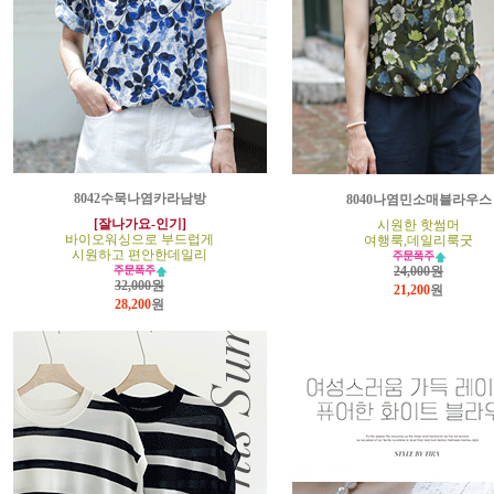
8042수묵나염카라남방
8040나염민소매블라우스
[잘나가요-인기]
시원한 핫썸머
바이오워싱으로 부드럽게
여행룩,데일리룩굿
시원하고 편안한데일리
24,000원
32,000원
21,200
원
28,200
원