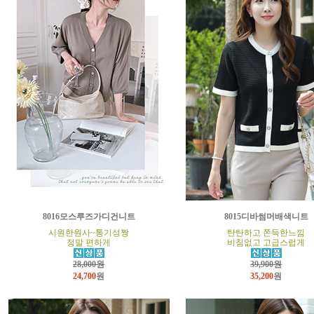
8016모스루즈가디건니트
8015디바썸머배색니트
시원한원사~통기성짱
탄탄하고 쫀득한느낌
정말 편하게
비침없고 고급스럽게
28,000원
39,900원
24,700
원
35,200
원