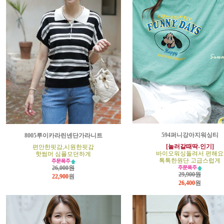
594퍼니강아지워싱티
8005루이카라린넨단가라니트
[놀러갈때딱-인기]
편안한핏감,시원한핏감
바이오워싱돌려서 편해요
핫썸머 심플모던하게
톡톡한원단 고급스럽게
26,000원
29,900원
22,900
원
26,400
원