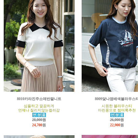
8010카라진주소매반팔니트
8009닻나염배색블라우스
심플하고 깔끔하게
시원한 블라우스티
언제나 질리지않는컬러감
마린풍으로 썸머룩추천
28,000원
26,000원
24,700
원
22,900
원