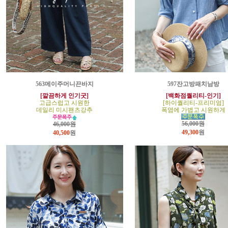
563메이주머니끈바지
597잔고방패치남방
[깔끔하게 인기굿]
[백화점퀄리티-인기]
고급스럽고 시원한
[하이퀄리티-프리미엄]
데일리 미시팬츠강추
폭염에 가볍고 시원하게
56,000원
46,000원
49,300
원
40,500
원