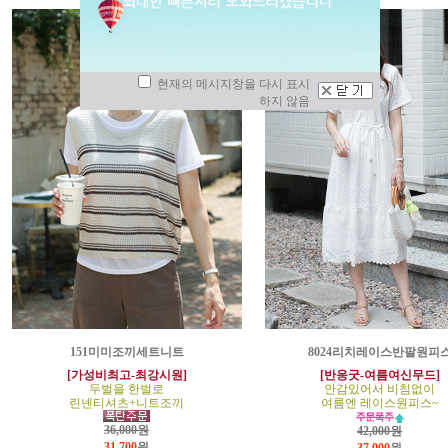
현재의 메시지창을 다시 표시
하지 않음
151미미조끼세트니트
8024리치레이스반팔원피
[가성비최고-최강시원]
[반응굿-여름여신무드]
두벌을 한벌로
안감있어서 비침없이
린넨티셔츠+니트조끼
여름엔 레이스원피스~
36,000원
42,000원
31,700
원