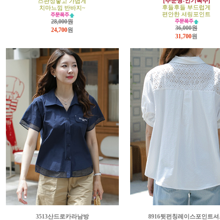
[주문짱-인기폭주]
스판성좋고 가볍게
후들후들 부드럽게
치마느낌 반바지~
편안한 셔링포인트
28,000원
36,000원
24,700
원
31,700
원
3513산드로카라남방
8916뒷펀칭레이스포인트셔