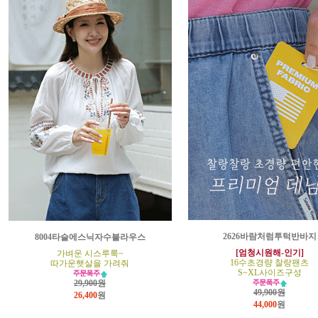
2626바람처럼투턱반바지
8004타슬에스닉자수블라우스
[엄청시원해-인기]
가벼운 시스루룩~
16수초경량 찰랑팬츠
따가운햇살을 가려줘
S~XL사이즈구성
29,900원
49,900원
26,400
원
44,000
원