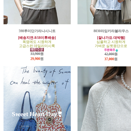
598루미단가라나시니트
8030라임카라블라우스
[배송지연-8/18이후배송]
[잘나가요-대박템]
폭염에도 시원하게
심플하고 시원하게
고급스런 데일리미시룩
가벼운 실켓원단으로
33,900원
42,000원
29,900
원
37,000
원