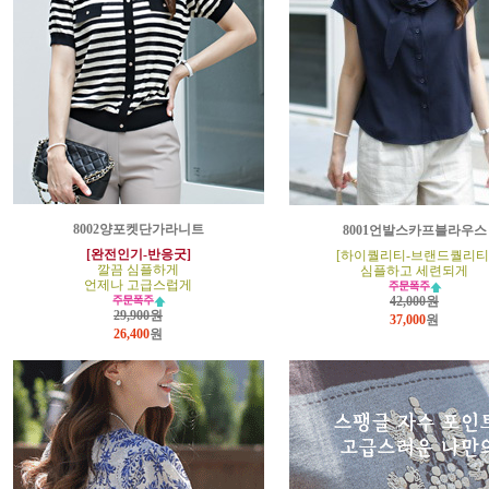
8002양포켓단가라니트
8001언발스카프블라우스
[완전인기-반응굿]
[하이퀄리티-브랜드퀄리티
깔끔 심플하게
심플하고 세련되게
언제나 고급스럽게
42,000원
29,900원
37,000
원
26,400
원