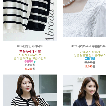
8035캡송단가라니트
8023사각자수넥셔링블라우
[폭염속에 대박템]
귀엽고 시원하게
시원한소재감으로
상큼발랄한 썸머블라우스
옆라인 디테일 고급스럽게
21,900원
24,000원
19,300
원
21,200
원