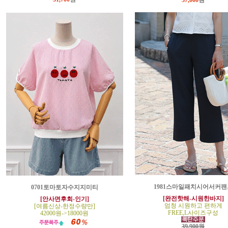
37,000
원
1981스마일패치시어서커팬
0701토마토자수지지미티
[완전핫해-시원한바지]
[안사면후회-인기]
엄청 시원하고 편하게
[여름신상-한정수량만]
FREE,L사이즈구성
42000원->18000원
39,900원