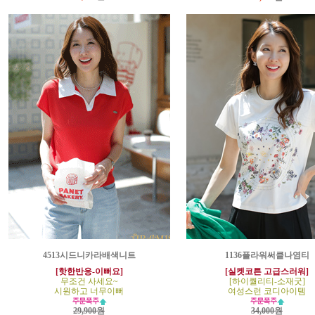
4513시드니카라배색니트
1136플라워써클나염티
[핫한반응-이뻐요]
[실켓코튼 고급스러워]
무조건 사세요~
[하이퀄리티-소재굿]
시원하고 너무이뻐
여성스런 코디아이템
29,900원
34,000원