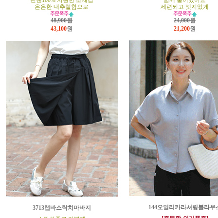
린넨100% 시원한 소재감
함께 붙어있어요
은은한 내추럴함으로
세련되고 엣지있게
48,900원
24,000원
43,100
원
21,200
원
144오일리카라셔링블라우
3713랩바스락치마바지