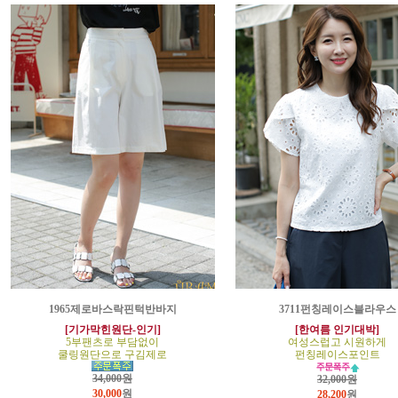
1965제로바스락핀턱반바지
3711펀칭레이스블라우스
[기가막힌원단-인기]
[한여름 인기대박]
5부팬츠로 부담없이
여성스럽고 시원하게
쿨링원단으로 구김제로
펀칭레이스포인트
34,000원
32,000원
30,000
원
28,200
원