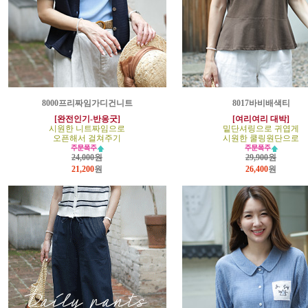
8000프리짜임가디건니트
8017바비배색티
[완전인기-반응굿]
[여리여리 대박]
시원한 니트짜임으로
밑단셔링으로 귀엽게
오픈해서 걸쳐주기
시원한 쿨링원단으로
24,000원
29,900원
21,200
원
26,400
원