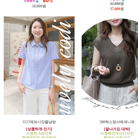
42,000원
18,000원
37,000
원
5557메르시잔줄남방
580럭스망사배색니트
[상콤하게-인기]
[잘나가요-대박]
시원한 A라인핏
이중레이어드디자인
폭염데일리 정석패션
목걸이 세트구성