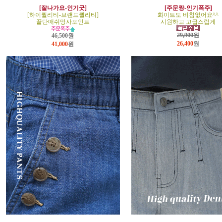
[잘나가요-인기굿]
[주문짱-인기폭주]
[하이퀄리티-브랜드퀄리티]
화이트도 비침없어요^^
끝단매쉬망사포인트
시원하고 고급스럽게
29,900원
46,500원
26,400
원
41,000
원