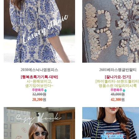
2030에스닉나염원피스
2601베라스팽글반팔티
[행복초특가기획-대박]
[잘나가요-인기]
시~원해보이고,
[하이퀄리티-브랜드퀄리티
생기있어보인다~
명품스런 데일리미시룩
32,000원
48,000원
28,200
원
42,300
원