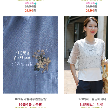
29,900원
29,800원
26,400
원
26,300
원
1828꽃다발자수린넨남방
1979해피그물망배색티
[후들후들-반응굿]
[시원해보여-인기]