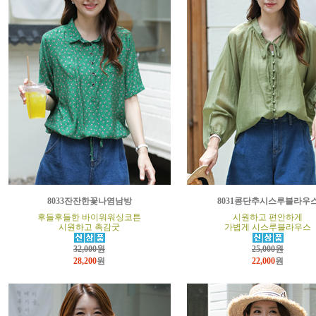
8033잔잔한꽃나염남방
8031콩단추시스루블라우
후들후들한 바이워워싱코튼
시원하고 편안하게
시원하고 촉감굿
가볍게 시스루블라우스
32,000원
25,000원
28,200
원
22,000
원