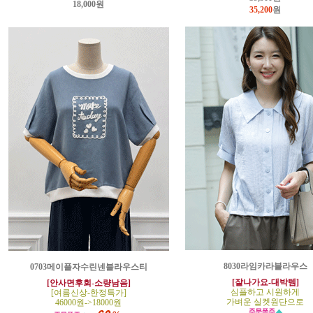
18,000원
35,200
원
8030라임카라블라우스
0703메이플자수린넨블라우스티
[잘나가요-대박템]
[안사면후회-소량남음]
심플하고 시원하게
[여름신상-한정특가]
가벼운 실켓원단으로
46000원->18000원