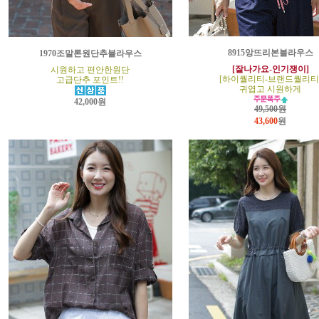
8915앙뜨리본블라우스
1970조말론원단추블라우스
[잘나가요-인기쟁이]
시원하고 편안한원단
[하이퀄리티-브랜드퀄리티
고급단추 포인트!!
귀엽고 시원하게
42,000원
49,500원
43,600
원