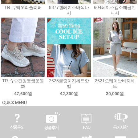
TR-큐빅쪼리슬리퍼
8877캡레이스배색나
604레이스캡소매골지
시
나시
38,800원
24,000원
17,600원
TR-슈슈펀칭통굽운동
2623쿨링이지세트한
2621오케이반바지세
화
벌
트
47,600원
42,300원
30,000원