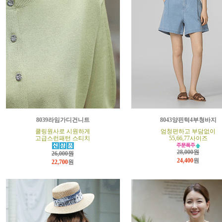
8039라임가디건니트
8043양핀턱4부청바지
쿨링원사로 시원하게
엄청편하고 부담없이
고급스런패턴 스티치
55,66,77사이즈
28,000원
26,000원
24,400
원
22,700
원