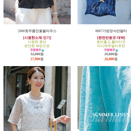
2606뒷주름잔꽃블라우스
8887가방장식반팔티
[시원한소재-인기]
[완전반응굿-대박]
시원한 원단
원단좋고,퀄리티굿
편안한 패턴으로
미시캐주얼티추천
32,000원
29,800원
27,900
원
26,000
원