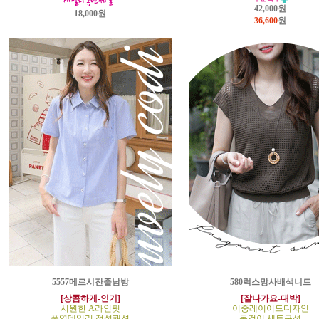
42,000원
18,000원
36,600
원
5557메르시잔줄남방
580럭스망사배색니트
[상콤하게-인기]
[잘나가요-대박]
시원한 A라인핏
이중레이어드디자인
폭염데일리 정석패션
목걸이 세트구성