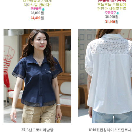
[주문짱-인기폭주]
스판성좋고 가볍게
후들후들 부드럽게
치마느낌 반바지~
편안한 셔링포인트
28,000원
36,000원
24,400
원
31,400
원
3513산드로카라남방
8916뒷펀칭레이스포인트셔