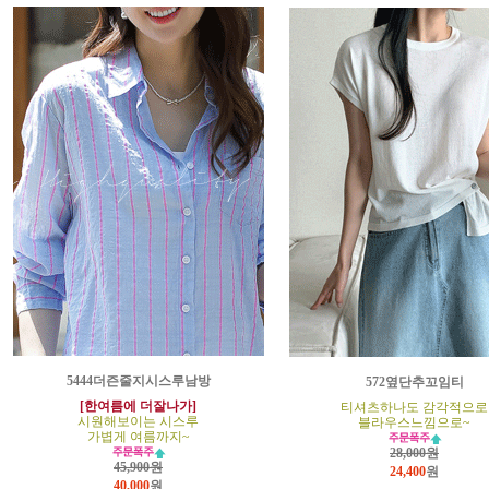
5444더즌줄지시스루남방
572옆단추꼬임티
[한여름에 더잘나가]
티셔츠하나도 감각적으로
시원해보이는 시스루
블라우스느낌으로~
가볍게 여름까지~
28,000원
45,900원
24,400
원
40,000
원