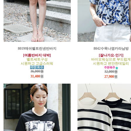
8019매쉬벨트린넨반바지
8042수묵나염카라남방
[여름반바지 대박]
[잘나가요-인기]
벨트세트구성
바이오워싱으로 부드럽게
시원하고 고급스러워
시원하고 편안한데일리
36,000원
32,000원
31,400
원
27,900
원