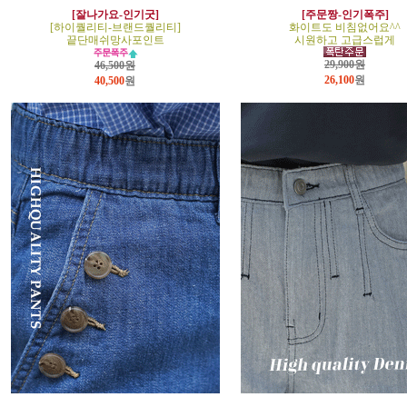
[잘나가요-인기굿]
[주문짱-인기폭주]
[하이퀄리티-브랜드퀄리티]
화이트도 비침없어요^^
끝단매쉬망사포인트
시원하고 고급스럽게
29,900원
46,500원
26,100
원
40,500
원