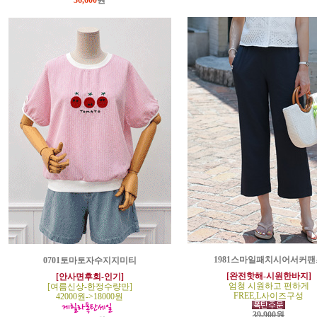
36,600
원
1981스마일패치시어서커팬
0701토마토자수지지미티
[완전핫해-시원한바지]
[안사면후회-인기]
엄청 시원하고 편하게
[여름신상-한정수량만]
FREE,L사이즈구성
42000원->18000원
39,900원