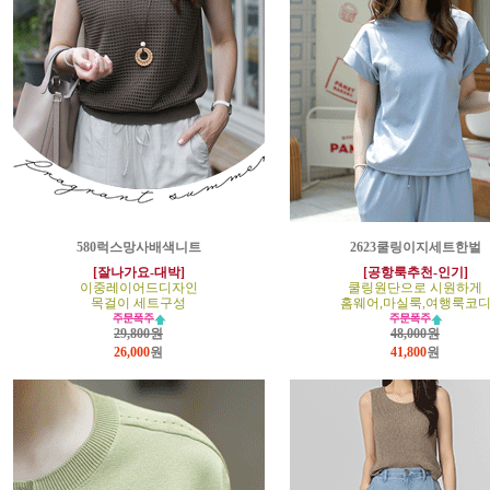
580럭스망사배색니트
2623쿨링이지세트한벌
[잘나가요-대박]
[공항룩추천-인기]
이중레이어드디자인
쿨링원단으로 시원하게
목걸이 세트구성
홈웨어,마실룩,여행룩코
29,800원
48,000원
26,000
원
41,800
원