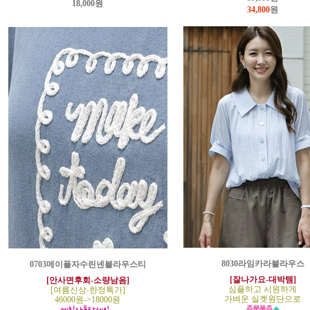
18,000원
34,800
원
8030라임카라블라우스
0703메이플자수린넨블라우스티
[잘나가요-대박템]
[안사면후회-소량남음]
심플하고 시원하게
[여름신상-한정특가]
가벼운 실켓원단으로
46000원->18000원