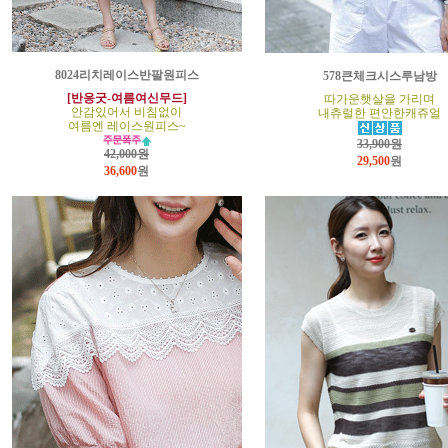
8024리치레이스반팔원피스
578큰체크시스루남방
[반응굿-여름여신무드]
따가운햇살을 가리며
안감있어서 비침없이
내츄럴한 편안한캐쥬얼
여름엔 레이스원피스~
33,900원
42,000원
29,500
원
36,600
원