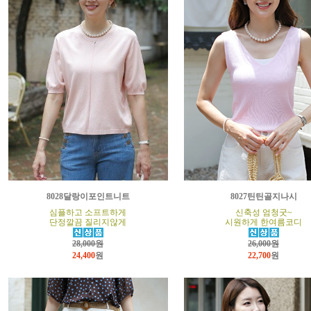
8028달랑이포인트니트
8027틴틴골지나시
심플하고 소프트하게
신축성 엄청굿~
단정깔끔 질리지않게
시원하게 한여름코디
28,000원
26,000원
24,400
원
22,700
원