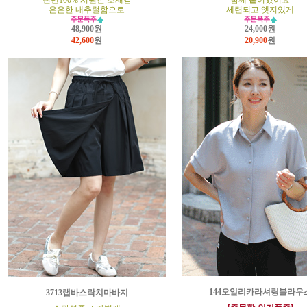
린넨100% 시원한 소재감
함께 붙어있어요
은은한 내추럴함으로
세련되고 엣지있게
48,900원
24,000원
42,600
원
20,900
원
144오일리카라셔링블라우
3713랩바스락치마바지