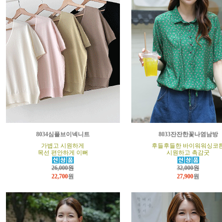
8034심플브이넥니트
8033잔잔한꽃나염남방
가볍고 시원하게
후들후들한 바이워워싱코
목선 편안하게 이뻐
시원하고 촉감굿
26,000원
32,000원
22,700
원
27,900
원