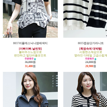
8037러플에스닉나염배색티
8035캡송단가라니트
[이뻐이뻐-날씬핏]
[폭염속에 대박템]
블라우스느낌으로
시원한소재감으로
편안하고 밑단러플포인트
옆라인 디테일 고급스럽
36,000원
24,000원
31,400
원
20,900
원