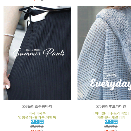
558플리츠주름바지
575펀칭후드가디건
미시이지룩
[하이퀄리티-프리미엄]
엄청편해~휴가룩,여행룩
여름내내 세련되게
20,000원
58,000원