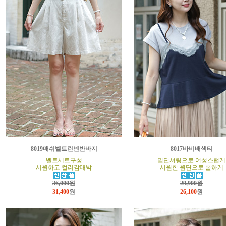
8019매쉬벨트린넨반바지
8017바비배색티
벨트세트구성
밑단셔링으로 여성스럽게
시원하고 컬러감대박
시원한 원단으로 쿨하게
36,000원
29,900원
31,400
원
26,100
원