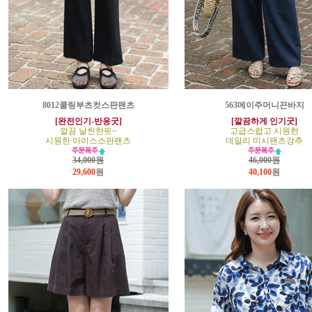
8012쿨링부츠컷스판팬츠
563메이주머니끈바지
[완전인기-반응굿]
[깔끔하게 인기굿]
깔끔 날씬한핏~
고급스럽고 시원한
시원한 아이스스판팬츠
데일리 미시팬츠강추
34,000원
46,000원
29,600
원
40,100
원