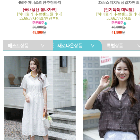
468주머니쓰리단추청바지
3533스티치워싱일자팬츠
[국내생산-잘나가요]
[인기쭉쭉-대박템]
[하이퀄리티-브랜드퀄리티]
[하이퀄리티-브랜드퀄리티
55,66,77사이즈/린넨혼방
55,66,77사이즈
56,000원
48,000원
48,800
원
41,800
원