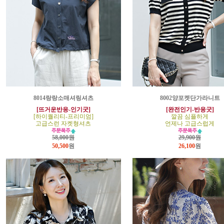
8014랑랑소매셔링셔츠
8002양포켓단가라니트
[뜨거운반응-인기굿]
[완전인기-반응굿]
[하이퀄리티-프리미엄]
깔끔 심플하게
고급스런 자켓형셔츠
언제나 고급스럽게
58,000원
29,900원
50,500
원
26,100
원