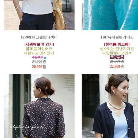
1979해피그물망배색티
1107뮤직린넨가디건
[시원해보여-인기]
[한여름 최고템]
함께 붙어있어요
센스있는 린넨가디건
세련되고 엣지있게
다양한컬러포인트
26,000원
24,000원
22,700
원
20,900
원