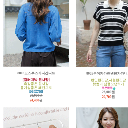
8016모스루즈가디건니트
8005루이카라린넨단가라니
[컬러대박 원사짱]
편안한핏감,시원한핏감
촉감좋은 원사감
핫썸머 심플모던하게
통기성좋은 패턴으로
26,000원
28,000원
22,700
원
24,400
원