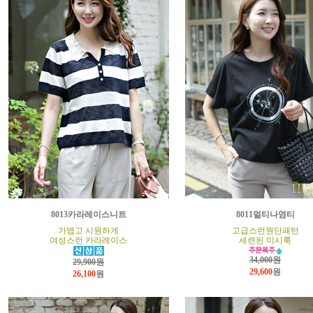
8013카라레이스니트
8011멀티나염티
가볍고 시원하게
고급스런원단패턴
여성스런 카라레이스
세련된 미시룩
34,000원
29,900원
29,600
원
26,100
원