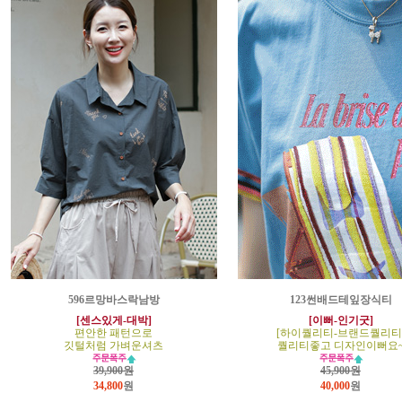
596르망바스락남방
123썬배드테잎장식티
[센스있게-대박]
[이뻐-인기굿]
편안한 패턴으로
[하이퀄리티-브랜드퀄리티
깃털처럼 가벼운셔츠
퀄리티좋고 디자인이뻐요
39,900원
45,900원
34,800
원
40,000
원