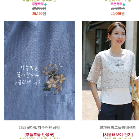
29,900원
29,800원
26,100
원
26,000
원
1828꽃다발자수린넨남방
1979해피그물망배색티
[후들후들-반응굿]
[시원해보여-인기]