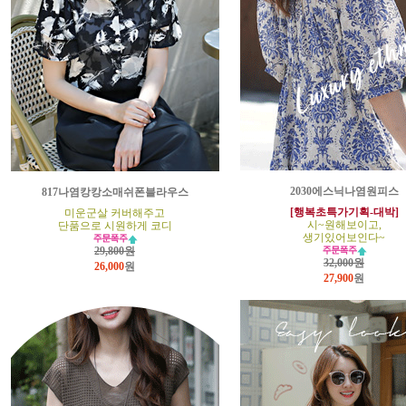
2030에스닉나염원피스
817나염캉캉소매쉬폰블라우스
[행복초특가기획-대박]
미운군살 커버해주고
시~원해보이고,
단품으로 시원하게 코디
생기있어보인다~
29,800원
32,000원
26,000
원
27,900
원