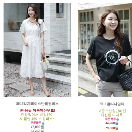
8024리치레이스반팔원피스
8011멀티나염티
[반응굿-여름여신무드]
고급스런원단패턴
안감있어서 비침없이
세련된 미시룩
여름엔 레이스원피스~
34,000원
42,000원
29,600
원