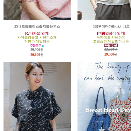
3543드랍레이스줄지블라우스
598루미단가라나시니트
[잘나가요-인기]
[여름멋쟁이-인기]
사이즈감좋고 시원한소재
폭염에도 시원하게
편안한 데일리룩
고급스런 데일리미시룩
33,900원
29,900원
29,500
원
26,100
원