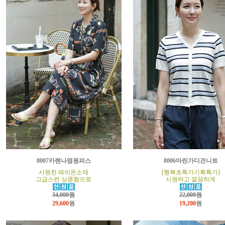
8007카렌나염원피스
8006마린가디건니트
시원한 레이온소재
[행복초특가기획특가]
고급스런 상큼함으로
시원하고 깔끔하게
34,000원
22,000원
29,600
원
19,200
원