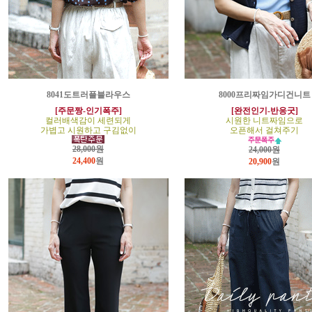
8041도트러플블라우스
8000프리짜임가디건니트
[주문짱-인기폭주]
[완전인기-반응굿]
컬러배색감이 세련되게
시원한 니트짜임으로
가볍고 시원하고 구김없이
오픈해서 걸쳐주기
28,000원
24,000원
24,400
원
20,900
원