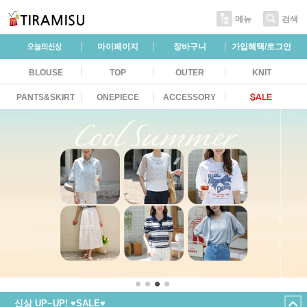
메뉴
검색
마이페이지
장바구니
가입혜택/로그인
BLOUSE
TOP
OUTER
KNIT
PANTS&SKIRT
ONEPIECE
ACCESSORY
신상 UP~UP! ♥SALE♥