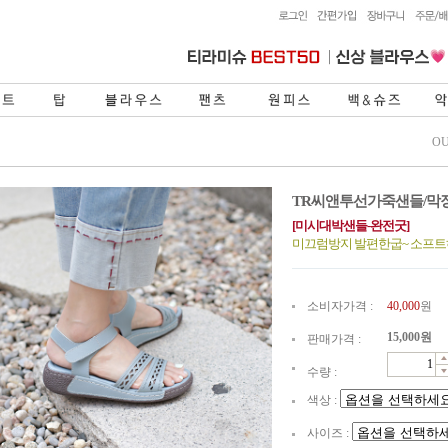
OU
TR씨앤투선가죽샌들/막
[미시대박샌들-완전굿]
미끄럼방지 발편한굽~ 소프트
소비자가격 :
40,000
원
15,000
원
판매가격 :
수량 :
색상 :
사이즈 :