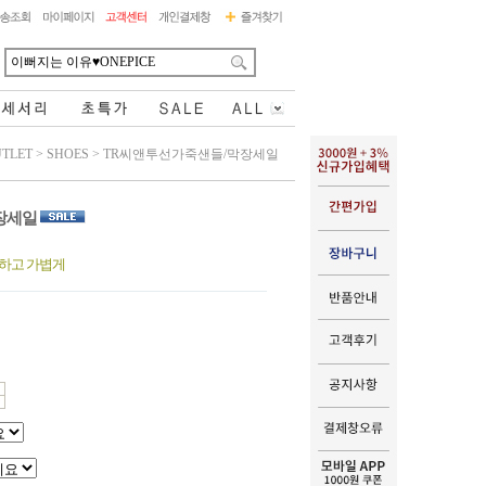
TLET
>
SHOES
>
TR씨앤투선가죽샌들/막장세일
장세일
하고 가볍게