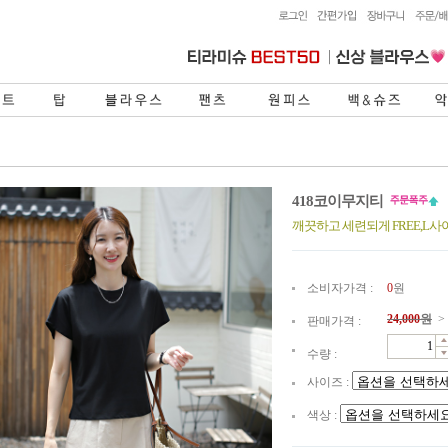
418코이무지티
깨끗하고 세련되게 FREE,L
소비자가격 :
0
원
24,000
원
>
판매가격 :
수량 :
사이즈 :
색상 :