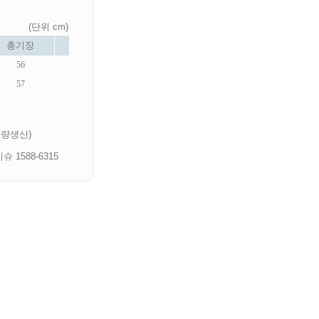
(단위 cm)
총기장
56
57
소량생산)
 1588-6315