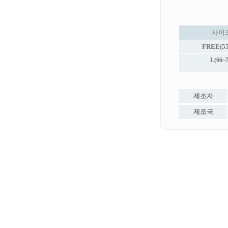
사이
FREE(55
L(66~7
제조자
제조국