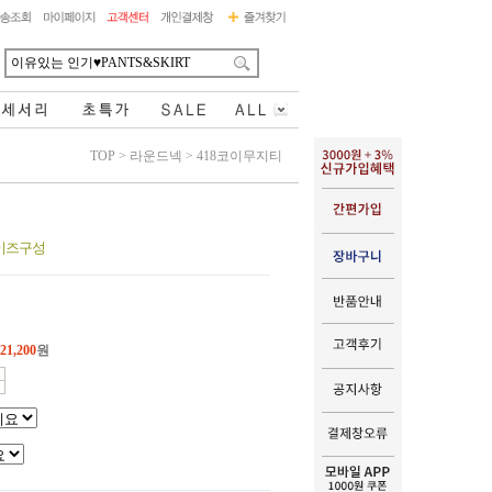
TOP
>
라운드넥
>
418코이무지티
사이즈구성
21,200
원