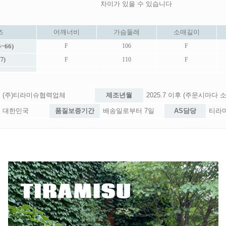
차이가 있을 수 있습니다
즈
어깨너비
가슴둘레
소매길이
~66)
F
106
F
7)
F
110
F
(주)티라미슈협력업체
제조년월
2025.7 이후 (주문시마다 
대한민국
품질보증기간
배송일로부터 7일
AS담당
티라미슈