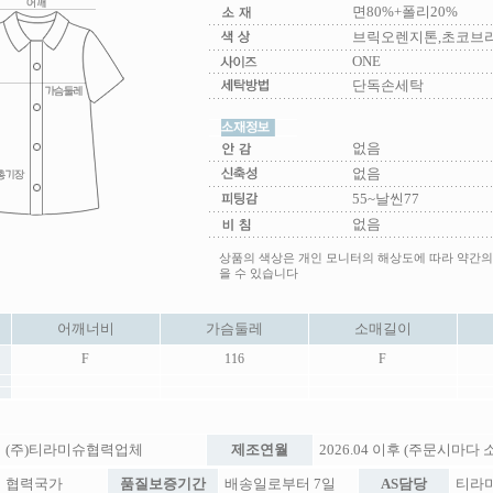
면80%+폴리20%
브릭오렌지톤,초코브
ONE
단독손세탁
없음
없음
55~날씬77
없음
상품의 색상은 개인 모니터의 해상도에 따라 약간의
을 수 있습니다
어깨너비
가슴둘레
소매길이
F
116
F
(주)티라미슈협력업체
제조연월
2026.04 이후 (주문시마다
협력국가
품질보증기간
배송일로부터 7일
AS담당
티라미슈