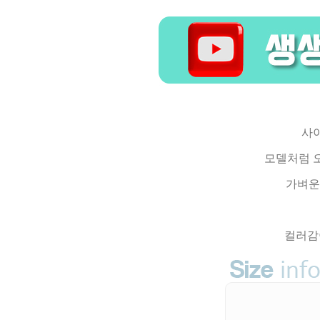
사
모델처럼 
가벼운
컬러감