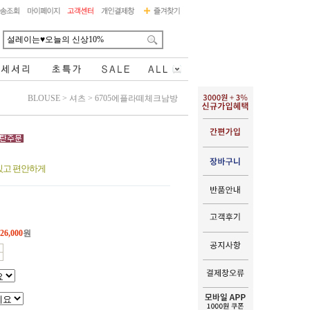
BLOUSE
>
셔츠
>
6705에플라떼체크남방
있고 편안하게
26,000
원