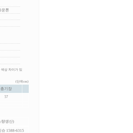
라운톤
 색상 차이가 있
(단위cm)
총기장
57
 소량생산)
 1588-6315