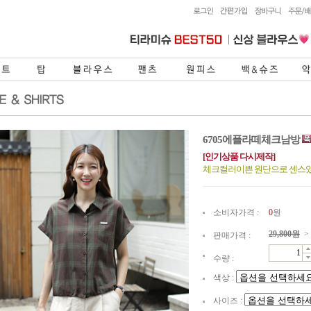
6705에플라떼체크남방
[인기상품 다시제작]
체크컬러이쁜 원단으로 센스
소비자가격 :
0
원
29,800
원
>
판매가격 :
수량 :
색상 :
사이즈 :