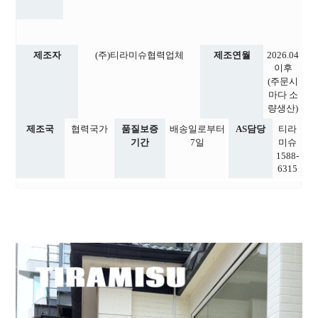
제조자
(주)티라미슈협력업체
제조연월
2026.04
이후
(주문시
마다 소
량생산)
제조국
협력국가
품질보증
배송일로부터
AS담당
티라
기간
7일
미슈
1588-
6315