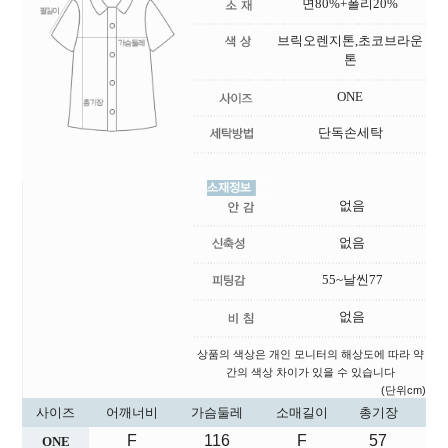
면80%+폴리20%
브릭오렌지톤,초코브라운
톤
ONE
단독손세탁
없음
없음
55~날씬77
없음
상품의 색상은 개인 모니터의 해상도에 따라 약
간의 색상 차이가 있을 수 있습니다
(단위cm)
사이즈
어깨너비
가슴둘레
소매길이
총기장
F
116
F
57
ONE