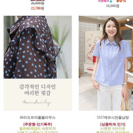
26,000원
18,000원
22,700
원
8041도트러플블라우스
5557메르시잔줄남방
[주문짱-인기폭주]
[상콤하게-인기]
컬러배색감이 세련되게
시원한 A라인핏
가볍고 시원하고 구김없이
폭염데일리 정석패션