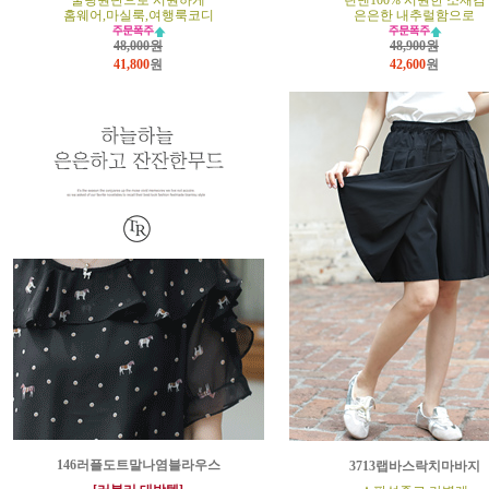
쿨링원단으로 시원하게
린넨100% 시원한 소재감
홈웨어,마실룩,여행룩코디
은은한 내추럴함으로
48,000원
48,900원
41,800
원
42,600
원
146러플도트말나염블라우스
3713랩바스락치마바지