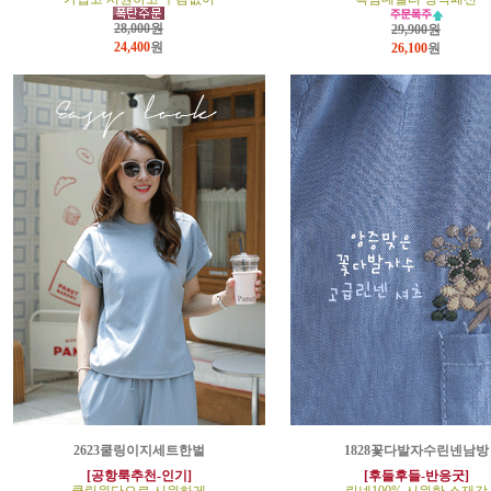
28,000원
29,900원
24,400
원
26,100
원
2623쿨링이지세트한벌
1828꽃다발자수린넨남방
[공항룩추천-인기]
[후들후들-반응굿]