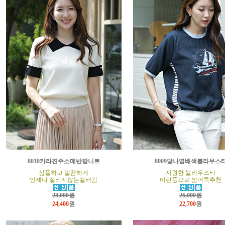
8010카라진주소매반팔니트
8009닻나염배색블라우스
심플하고 깔끔하게
시원한 블라우스티
언제나 질리지않는컬러감
마린풍으로 썸머룩추천
28,000원
26,000원
24,400
원
22,700
원