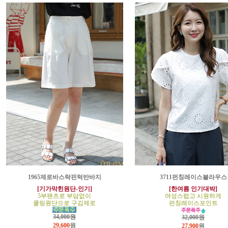
1965제로바스락핀턱반바지
3711펀칭레이스블라우스
[기가막힌원단-인기]
[한여름 인기대박]
5부팬츠로 부담없이
여성스럽고 시원하게
쿨링원단으로 구김제로
펀칭레이스포인트
34,000원
32,000원
29,600
원
27,900
원