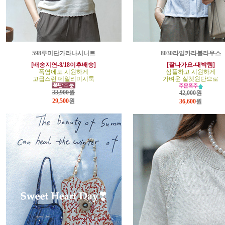
598루미단가라나시니트
8030라임카라블라우스
[배송지연-8/18이후배송]
[잘나가요-대박템]
폭염에도 시원하게
심플하고 시원하게
고급스런 데일리미시룩
가벼운 실켓원단으로
33,900원
42,000원
29,500
원
36,600
원