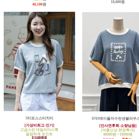
18,000원
40,100
원
593포스스티치티
0703메이플자수린넨블라우
[가성비최고-인기]
[안사면후회-소량남음]
고급스런 데일리미시룩
[여름신상-한정특가]
깔끔하게 포인트
46000원->18000원