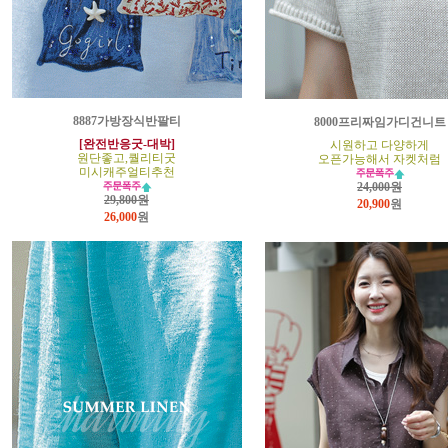
8887가방장식반팔티
8000프리짜임가디건니트
[완전반응굿-대박]
시원하고 다양하게
원단좋고,퀄리티굿
오픈가능해서 자켓처럼
미시캐주얼티추천
24,000원
29,800원
20,900
원
26,000
원