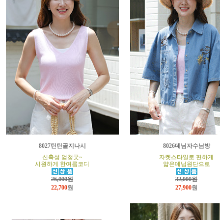
8027틴틴골지나시
8026데님자수남방
신축성 엄청굿~
자켓스타일로 편하게
시원하게 한여름코디
얇은데님원단으로
26,000원
32,000원
22,700
원
27,900
원