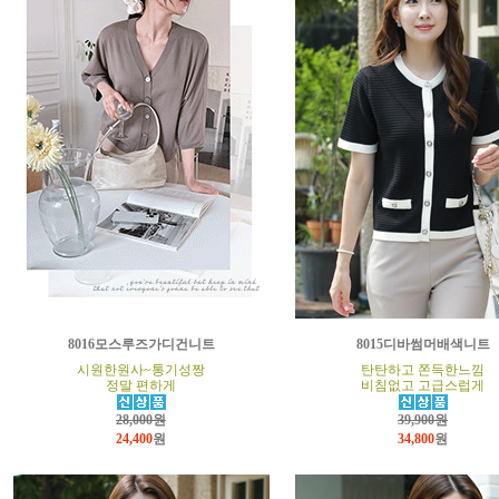
8016모스루즈가디건니트
8015디바썸머배색니트
시원한원사~통기성짱
탄탄하고 쫀득한느낌
정말 편하게
비침없고 고급스럽게
28,000원
39,900원
24,400
원
34,800
원