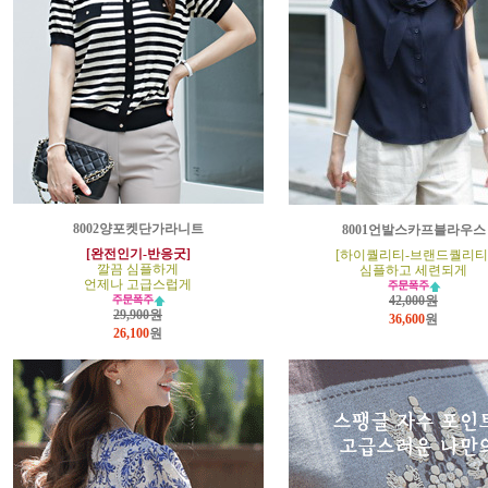
8002양포켓단가라니트
8001언발스카프블라우스
[완전인기-반응굿]
[하이퀄리티-브랜드퀄리티
깔끔 심플하게
심플하고 세련되게
언제나 고급스럽게
42,000원
29,900원
36,600
원
26,100
원