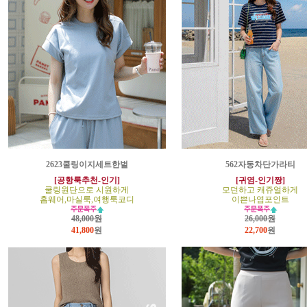
2623쿨링이지세트한벌
562자동차단가라티
[공항룩추천-인기]
[귀염-인기짱]
쿨링원단으로 시원하게
모던하고 캐쥬얼하게
홈웨어,마실룩,여행룩코디
이쁜나염포인트
48,000원
26,000원
41,800
원
22,700
원