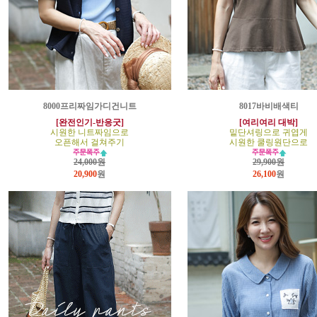
8000프리짜임가디건니트
8017바비배색티
[완전인기-반응굿]
[여리여리 대박]
시원한 니트짜임으로
밑단셔링으로 귀엽게
오픈해서 걸쳐주기
시원한 쿨링원단으로
24,000원
29,900원
20,900
원
26,100
원