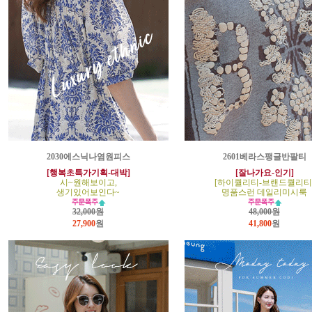
2030에스닉나염원피스
2601베라스팽글반팔티
[행복초특가기획-대박]
[잘나가요-인기]
시~원해보이고,
[하이퀄리티-브랜드퀄리티
생기있어보인다~
명품스런 데일리미시룩
32,000원
48,000원
27,900
원
41,800
원