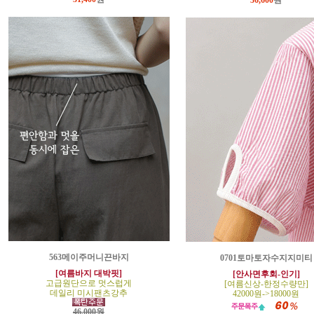
36,600
원
563메이주머니끈바지
0701토마토자수지지미티
[여름바지 대박핏]
[안사면후회-인기]
고급원단으로 멋스럽게
[여름신상-한정수량만]
데일리 미시팬츠강추
42000원->18000원
46,000원