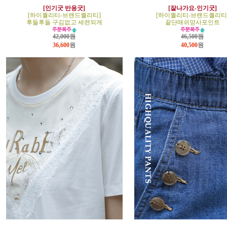
[인기굿 반응굿]
[잘나가요-인기굿]
[하이퀄리티-브랜드퀄리티]
[하이퀄리티-브랜드퀄리티
후들후들 구김없고 세련되게
끝단매쉬망사포인트
42,000원
46,500원
36,600
원
40,500
원