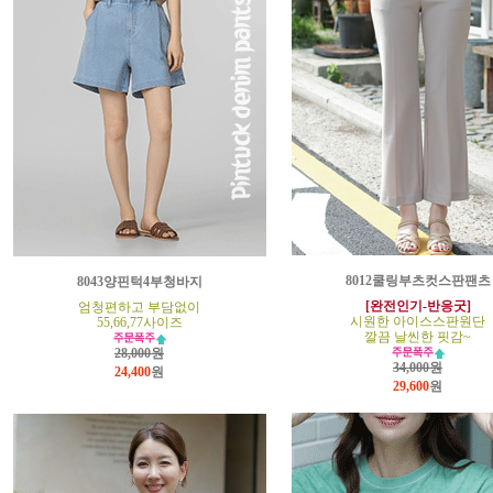
8012쿨링부츠컷스판팬츠
8043양핀턱4부청바지
[완전인기-반응굿]
엄청편하고 부담없이
시원한 아이스스판원단
55,66,77사이즈
깔끔 날씬한 핏감~
28,000원
34,000원
24,400
원
29,600
원