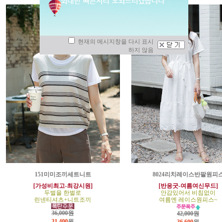
현재의 메시지창을 다시 표시
하지 않음
151미미조끼세트니트
8024리치레이스반팔원피
[가성비최고-최강시원]
[반응굿-여름여신무드]
두벌을 한벌로
안감있어서 비침없이
린넨티셔츠+니트조끼
여름엔 레이스원피스~
36,000원
42,000원
31,400
원