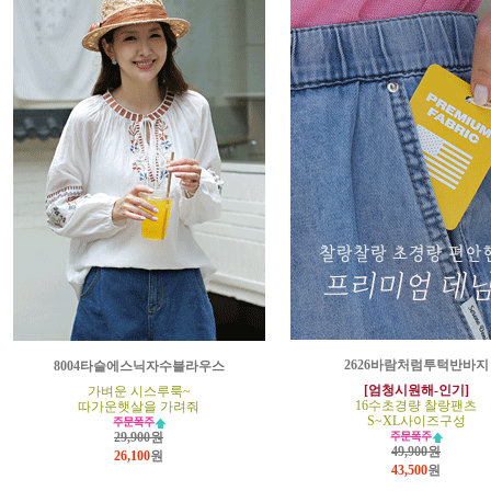
2626바람처럼투턱반바지
8004타슬에스닉자수블라우스
[엄청시원해-인기]
가벼운 시스루룩~
16수초경량 찰랑팬츠
따가운햇살을 가려줘
S~XL사이즈구성
29,900원
49,900원
26,100
원
43,500
원