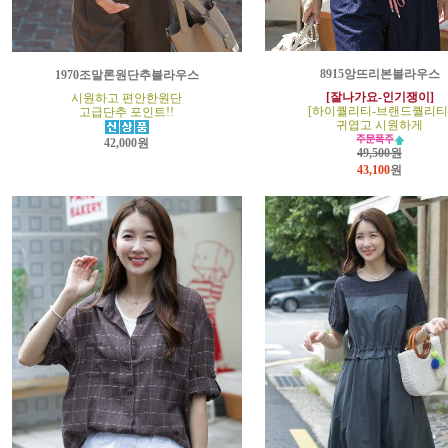
8915앙뜨리본블라우스
1970조말론원단추블라우스
[잘나가요-인기쟁이]
시원하고 편안한원단
[하이퀄리티-브랜드퀄리티
고급단추 포인트!!
귀엽고 시원하게
42,000원
49,500원
43,100
원