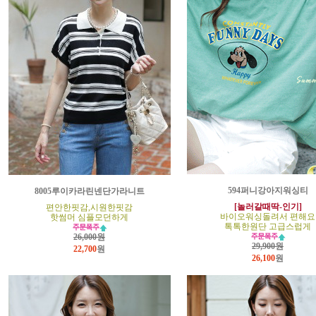
594퍼니강아지워싱티
8005루이카라린넨단가라니트
[놀러갈때딱-인기]
편안한핏감,시원한핏감
바이오워싱돌려서 편해요
핫썸머 심플모던하게
톡톡한원단 고급스럽게
26,000원
29,900원
22,700
원
26,100
원