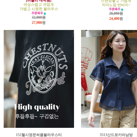
[러블리 대박템]
스판성좋고 가볍게
여성스럽고 귀엽게
치마느낌 반바지~
가볍고 시원한 블라우스
28,000원
32,000원
24,400
원
27,900
원
152첼시영문써클블라우스티
3513산드로카라남방