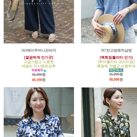
563메이주머니끈바지
597잔고방패치남방
[깔끔하게 인기굿]
[백화점퀄리티-인기]
고급스럽고 시원한
[하이퀄리티-프리미엄]
데일리 미시팬츠강추
폭염에 가볍고 시원하게
56,000원
46,000원
48,800
원
40,100
원