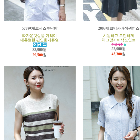
578큰체크시스루남방
2003체크망사배색원피스
따가운햇살을 가리며
시원하고 모던하게
내츄럴한 편안한캐쥬얼
체크망사배색포인트
52,000원
33,900원
45,300
원
29,500
원