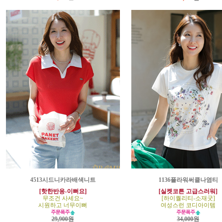
4513시드니카라배색니트
1136플라워써클나염티
[핫한반응-이뻐요]
[실켓코튼 고급스러워]
무조건 사세요~
[하이퀄리티-소재굿]
시원하고 너무이뻐
여성스런 코디아이템
29,900원
34,000원