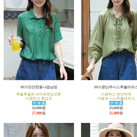
8033잔잔한꽃나염남방
8031콩단추시스루블라우
후들후들한 바이워워싱코튼
시원하고 편안하게
시원하고 촉감굿
가볍게 시스루블라우스
32,000원
25,000원
27,900
원
21,800
원