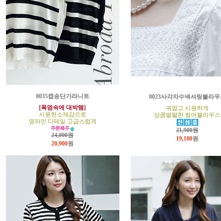
8035캡송단가라니트
8023사각자수넥셔링블라우
[폭염속에 대박템]
귀엽고 시원하게
시원한소재감으로
상큼발랄한 썸머블라우스
옆라인 디테일 고급스럽게
21,900원
24,000원
19,100
원
20,900
원