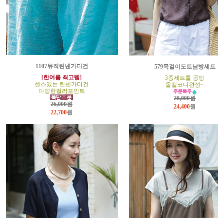
1107뮤직린넨가디건
579목걸이도트남방세트
[한여름 최고템]
3종세트를 몽땅
센스있는 린넨가디건
올킬코디완성~
다양한컬러포인트
28,000원
26,000원
24,400
원
22,700
원