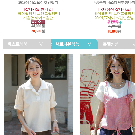
2619레이스브이컷반팔티
468주머니쓰리단추청바
[잘나가요-인기굿]
[국내생산-잘나가요]
[하이퀄리티-브랜드퀄리티]
[하이퀄리티-브랜드퀄리티
시원한 아이스원단
55,66,77사이즈/린넨혼방
44,000원
56,000원
38,300
원
48,800
원