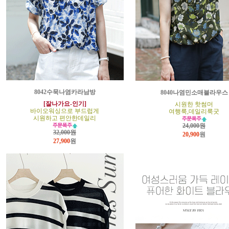
8042수묵나염카라남방
8040나염민소매블라우스
[잘나가요-인기]
시원한 핫썸머
바이오워싱으로 부드럽게
여행룩,데일리룩굿
시원하고 편안한데일리
24,000원
32,000원
20,900
원
27,900
원