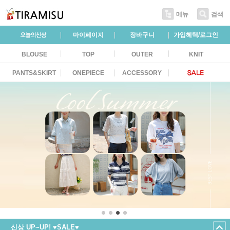
메뉴
검색
마이페이지
장바구니
가입혜택/로그인
BLOUSE
TOP
OUTER
KNIT
PANTS&SKIRT
ONEPIECE
ACCESSORY
신상 UP~UP! ♥SALE♥