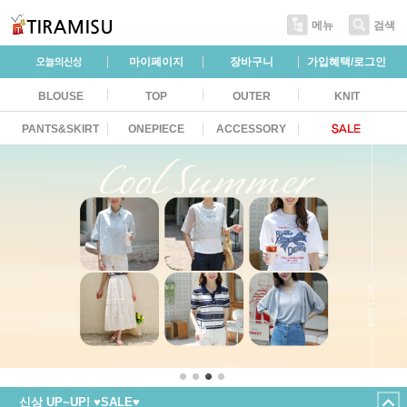
메뉴
검색
마이페이지
장바구니
가입혜택/로그인
BLOUSE
TOP
OUTER
KNIT
PANTS&SKIRT
ONEPIECE
ACCESSORY
신상 UP~UP! ♥SALE♥