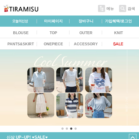
메뉴
검색
마이페이지
장바구니
가입혜택/로그인
BLOUSE
TOP
OUTER
KNIT
PANTS&SKIRT
ONEPIECE
ACCESSORY
신상 UP~UP! ♥SALE♥