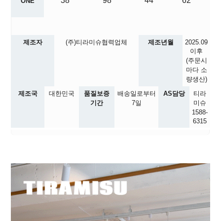
38
98
44
62
ONE
제조자
(주)티라미슈협력업체
제조년월
2025.09
이후
(주문시
마다 소
량생산)
제조국
대한민국
품질보증
배송일로부터
AS담당
티라
기간
7일
미슈
1588-
6315