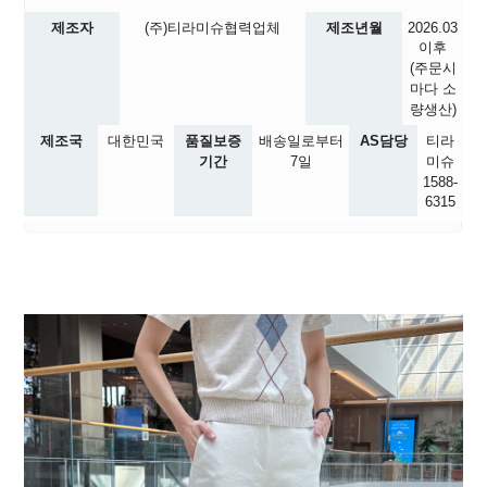
제조자
(주)티라미슈협력업체
제조년월
2026.03
이후
(주문시
마다 소
량생산)
제조국
대한민국
품질보증
배송일로부터
AS담당
티라
기간
7일
미슈
1588-
6315