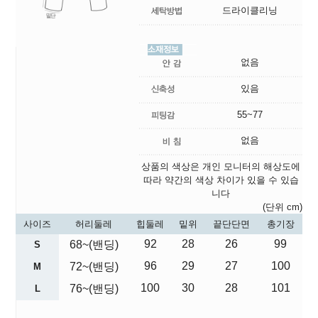
드라이클리닝
없음
있음
55~77
없음
상품의 색상은 개인 모니터의 해상도에
따라 약간의 색상 차이가 있을 수 있습
니다
(단위 cm)
사이즈
허리둘레
힙둘레
밑위
끝단단면
총기장
92
28
26
99
68~(밴딩)
S
96
29
27
100
72~(밴딩)
M
100
30
28
101
76~(밴딩)
L