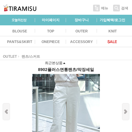
메뉴
검색
마이페이지
장바구니
가입혜택/로그인
BLOUSE
TOP
OUTER
KNIT
PANTS&SKIRT
ONEPIECE
ACCESSORY
OUTLET
팬츠/스커트
최근본상품
8902플러스면통팬츠/막장세일