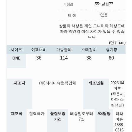
55~날씬77
없음
상품의 색상은 개인 모니터의 해상도에
따라 약간의 색상 차이가 있을 수 있습
니다
(단위 cm)
사이즈
어깨너비
가슴둘레
소매길이
총기장
36
114
38
60
ONE
제조자
(주)티라미슈협력업체
제조년월
2026.04
이후
(주문시
마다 소
량생산)
제조국
협력국가
품질보증
배송일로부터
AS담당
티라
기간
7일
미슈
1588-
6315