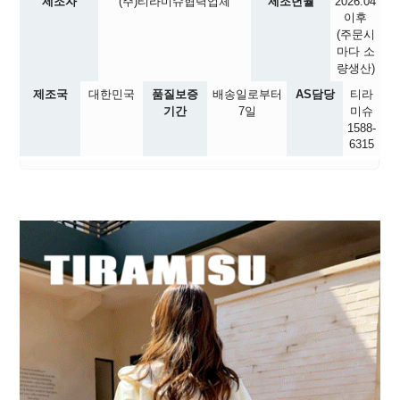
제조자
(주)티라미슈협력업체
제조년월
2026.04
이후
(주문시
마다 소
량생산)
제조국
대한민국
품질보증
배송일로부터
AS담당
티라
기간
7일
미슈
1588-
6315