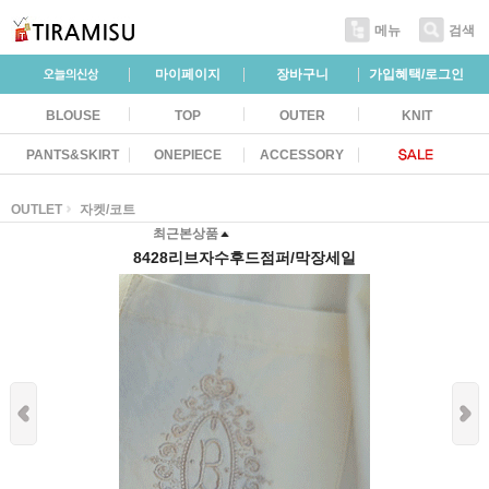
메뉴
검색
마이페이지
장바구니
가입혜택/로그인
BLOUSE
TOP
OUTER
KNIT
PANTS&SKIRT
ONEPIECE
ACCESSORY
OUTLET
자켓/코트
최근본상품
8428리브자수후드점퍼/막장세일