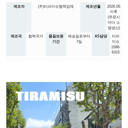
제조자
(주)티라미슈협력업체
제조년월
2026.05
이후
(주문시
마다 소
량생산)
제조국
협력국가
품질보증
배송일로부터
AS담당
티라
기간
7일
미슈
1588-
6315