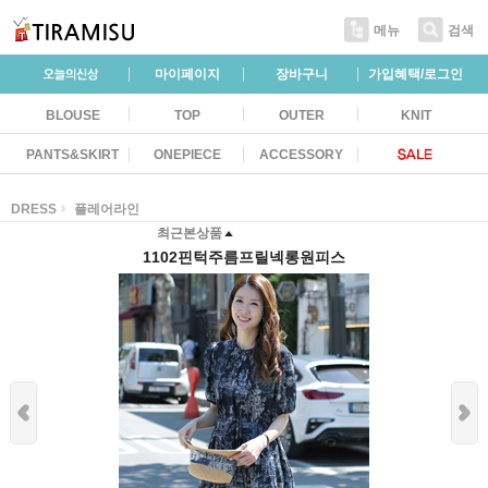
메뉴
검색
마이페이지
장바구니
가입혜택/로그인
BLOUSE
TOP
OUTER
KNIT
PANTS&SKIRT
ONEPIECE
ACCESSORY
DRESS
플레어라인
최근본상품
1102핀턱주름프릴넥롱원피스