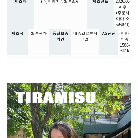
제조자
(주)티라미슈협력업체
제조년월
2026.05
이후
(주문시
마다 소
량생산)
제조국
협력국가
품질보증
배송일로부터
AS담당
티라
기간
7일
미슈
1588-
6315