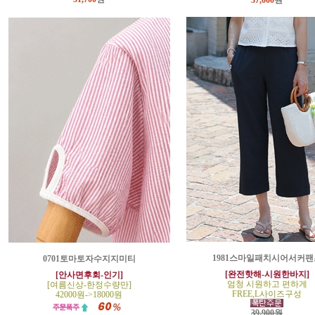
37,000
원
1981스마일패치시어서커팬
0701토마토자수지지미티
[완전핫해-시원한바지]
[안사면후회-인기]
엄청 시원하고 편하게
[여름신상-한정수량만]
FREE,L사이즈구성
42000원->18000원
39,900원