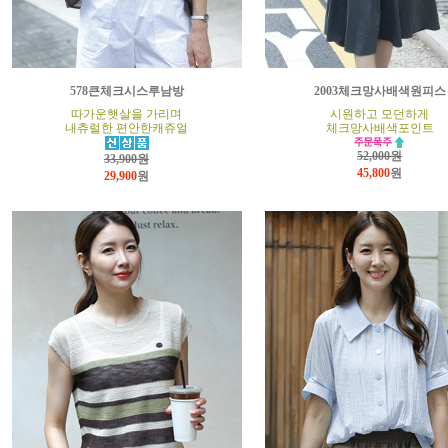
578큰체크시스루남방
2003체크망사배색원피스
따가운햇살을 가리며
시원하고 모던하게
내츄럴한 편안한캐쥬얼
체크망사배색포인트
52,000원
33,900원
45,800
원
29,900
원