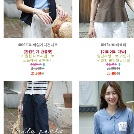
8000프리짜임가디건니트
8017바비배색티
[완전인기-반응굿]
[여리여리 대박]
시원한 니트짜임으로
밑단셔링으로 귀엽게
오픈해서 걸쳐주기
시원한 쿨링원단으로
24,000원
29,900원
21,200
원
26,400
원