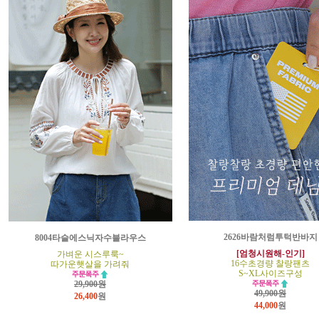
2626바람처럼투턱반바지
8004타슬에스닉자수블라우스
[엄청시원해-인기]
가벼운 시스루룩~
16수초경량 찰랑팬츠
따가운햇살을 가려줘
S~XL사이즈구성
29,900원
49,900원
26,400
원
44,000
원