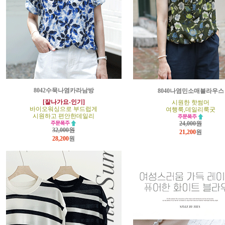
8042수묵나염카라남방
8040나염민소매블라우스
[잘나가요-인기]
시원한 핫썸머
바이오워싱으로 부드럽게
여행룩,데일리룩굿
시원하고 편안한데일리
24,000원
32,000원
21,200
원
28,200
원