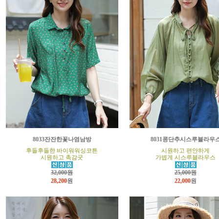
8033잔잔한꽃나염남방
8031콩단추시스루블라우
후들후들한 바이워워싱코튼
시원하고 편안하게
시원하고 촉감굿
가볍게 시스루블라우스
32,000원
25,000원
28,200
원
22,000
원