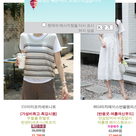
현재의 메시지창을 다시 표시
하지 않음
151미미조끼세트니트
8024리치레이스반팔원피
[가성비최고-최강시원]
[반응굿-여름여신무드]
두벌을 한벌로
안감있어서 비침없이
린넨티셔츠+니트조끼
여름엔 레이스원피스~
36,000원
42,000원
31,700
원