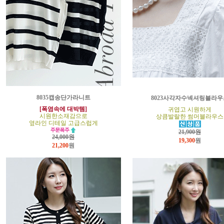
8035캡송단가라니트
8023사각자수넥셔링블라우
[폭염속에 대박템]
귀엽고 시원하게
시원한소재감으로
상큼발랄한 썸머블라우스
옆라인 디테일 고급스럽게
21,900원
24,000원
19,300
원
21,200
원