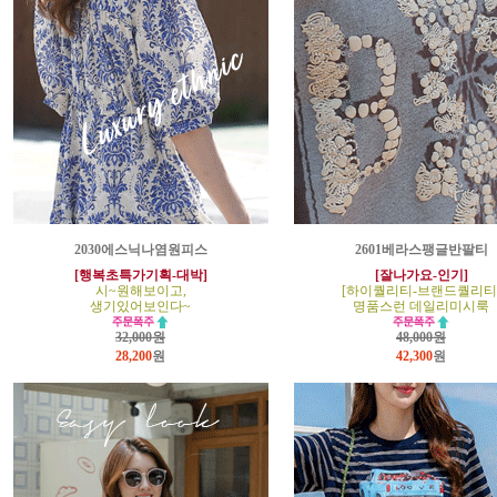
2030에스닉나염원피스
2601베라스팽글반팔티
[행복초특가기획-대박]
[잘나가요-인기]
시~원해보이고,
[하이퀄리티-브랜드퀄리티
생기있어보인다~
명품스런 데일리미시룩
32,000원
48,000원
28,200
원
42,300
원