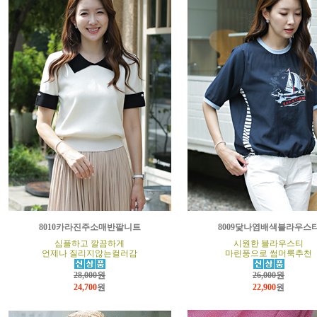
8010카라진주소매반팔니트
8009닻나염배색블라우스
심플하고 깔끔하게
시원한 블라우스티
언제나 질리지않는컬러감
마린풍으로 썸머룩추천
28,000원
26,000원
24,700
원
22,900
원