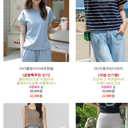
2623쿨링이지세트한벌
562자동차단가라티
[공항룩추천-인기]
[귀염-인기짱]
쿨링원단으로 시원하게
모던하고 캐쥬얼하게
홈웨어,마실룩,여행룩코디
이쁜나염포인트
48,000원
26,000원
42,300
원
22,900
원