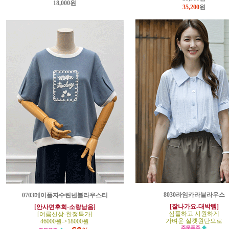
18,000원
35,200
원
8030라임카라블라우스
0703메이플자수린넨블라우스티
[잘나가요-대박템]
[안사면후회-소량남음]
심플하고 시원하게
[여름신상-한정특가]
가벼운 실켓원단으로
46000원->18000원