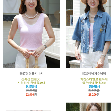
8027틴틴골지나시
8026데님자수남방
신축성 엄청굿~
자켓스타일로 편하게
시원하게 한여름코디
얇은데님원단으로
26,000원
32,000원
22,900
원
28,200
원