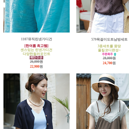
1107뮤직린넨가디건
579목걸이도트남방세트
[한여름 최고템]
3종세트를 몽땅
센스있는 린넨가디건
올킬코디완성~
다양한컬러포인트
28,000원
26,000원
24,700
원
22,900
원