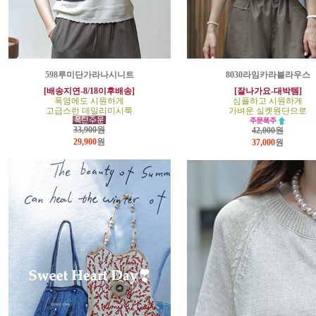
598루미단가라나시니트
8030라임카라블라우스
[배송지연-8/18이후배송]
[잘나가요-대박템]
폭염에도 시원하게
심플하고 시원하게
고급스런 데일리미시룩
가벼운 실켓원단으로
33,900원
42,000원
29,900
원
37,000
원