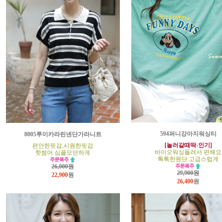
594퍼니강아지워싱티
8005루이카라린넨단가라니트
[놀러갈때딱-인기]
편안한핏감,시원한핏감
바이오워싱돌려서 편해요
핫썸머 심플모던하게
톡톡한원단 고급스럽게
26,000원
29,900원
22,900
원
26,400
원