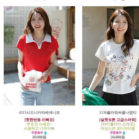
4513시드니카라배색니트
1136플라워써클나염티
[핫한반응-이뻐요]
[실켓코튼 고급스러워]
무조건 사세요~
[하이퀄리티-소재굿]
시원하고 너무이뻐
여성스런 코디아이템
29,900원
34,000원