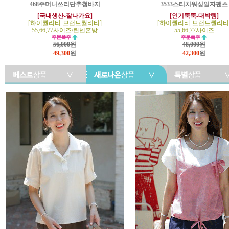
468주머니쓰리단추청바지
3533스티치워싱일자팬츠
[국내생산-잘나가요]
[인기쭉쭉-대박템]
[하이퀄리티-브랜드퀄리티]
[하이퀄리티-브랜드퀄리티
55,66,77사이즈/린넨혼방
55,66,77사이즈
56,000원
48,000원
49,300
원
42,300
원