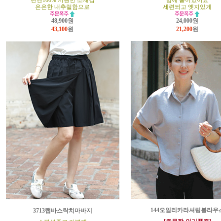
린넨100% 시원한 소재감
함께 붙어있어요
은은한 내추럴함으로
세련되고 엣지있게
48,900원
24,000원
43,100
원
21,200
원
144오일리카라셔링블라우
3713랩바스락치마바지