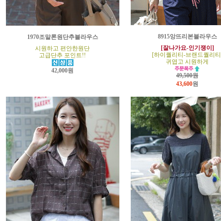
8915앙뜨리본블라우스
1970조말론원단추블라우스
[잘나가요-인기쟁이]
시원하고 편안한원단
[하이퀄리티-브랜드퀄리티
고급단추 포인트!!
귀엽고 시원하게
42,000원
49,500원
43,600
원