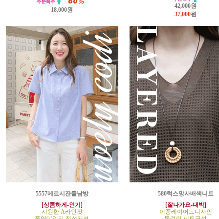
42,000원
18,000원
37,000
원
5557메르시잔줄남방
580럭스망사배색니트
[상콤하게-인기]
[잘나가요-대박]
시원한 A라인핏
이중레이어드디자인
폭염데일리 정석패션
목걸이 세트구성