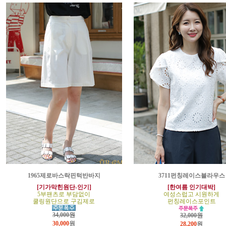
1965제로바스락핀턱반바지
3711펀칭레이스블라우스
[기가막힌원단-인기]
[한여름 인기대박]
5부팬츠로 부담없이
여성스럽고 시원하게
쿨링원단으로 구김제로
펀칭레이스포인트
34,000원
32,000원
30,000
원
28,200
원