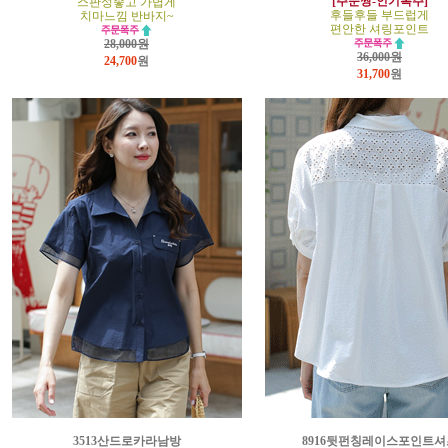
[주문짱-인기폭주]
스판성좋고 가볍게
후들후들 부드럽게
치마느낌 반바지~
편안한 셔링포인트
28,000원
36,000원
24,700
원
31,700
원
3513산드로카라남방
8916뒷펀칭레이스포인트셔