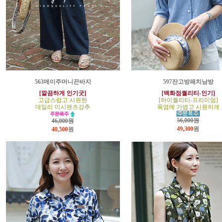
563메이주머니끈바지
597잔고방패치남방
[깔끔하게 인기굿]
[백화점퀄리티-인기]
고급스럽고 시원한
[하이퀄리티-프리미엄]
데일리 미시팬츠강추
폭염에 가볍고 시원하게
56,000원
46,000원
49,300
원
40,500
원