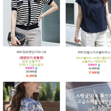
8002양포켓단가라니트
8001언발스카프블라우스
[완전인기-반응굿]
[하이퀄리티-브랜드퀄리티
깔끔 심플하게
심플하고 세련되게
언제나 고급스럽게
42,000원
29,900원
37,000
원
26,400
원