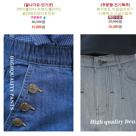
[잘나가요-인기굿]
[주문짱-인기폭주]
[하이퀄리티-브랜드퀄리티]
화이트도 비침없어요^^
끝단매쉬망사포인트
시원하고 고급스럽게
29,900원
46,500원
26,400
원
41,000
원