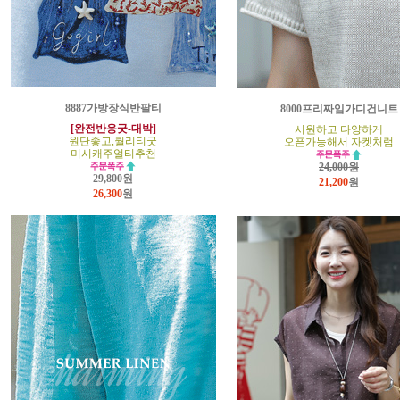
8887가방장식반팔티
8000프리짜임가디건니트
[완전반응굿-대박]
시원하고 다양하게
원단좋고,퀄리티굿
오픈가능해서 자켓처럼
미시캐주얼티추천
24,000원
29,800원
21,200
원
26,300
원