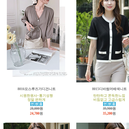
8016모스루즈가디건니트
8015디바썸머배색니트
시원한원사~통기성짱
탄탄하고 쫀득한느낌
정말 편하게
비침없고 고급스럽게
28,000원
39,900원
24,700
원
35,200
원