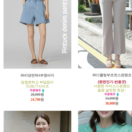
8012쿨링부츠컷스판팬츠
8043양핀턱4부청바지
[완전인기-반응굿]
엄청편하고 부담없이
시원한 아이스스판원단
55,66,77사이즈
깔끔 날씬한 핏감~
28,000원
34,000원
24,700
원
30,000
원