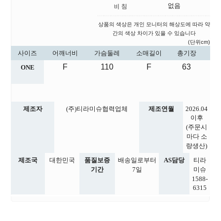
없음
상품의 색상은 개인 모니터의 해상도에 따라 약
간의 색상 차이가 있을 수 있습니다
(단위cm)
사이즈
어깨너비
가슴둘레
소매길이
총기장
F
110
F
63
ONE
제조자
(주)티라미슈협력업체
제조연월
2026.04
이후
(주문시
마다 소
량생산)
제조국
대한민국
품질보증
배송일로부터
AS담당
티라
기간
7일
미슈
1588-
6315