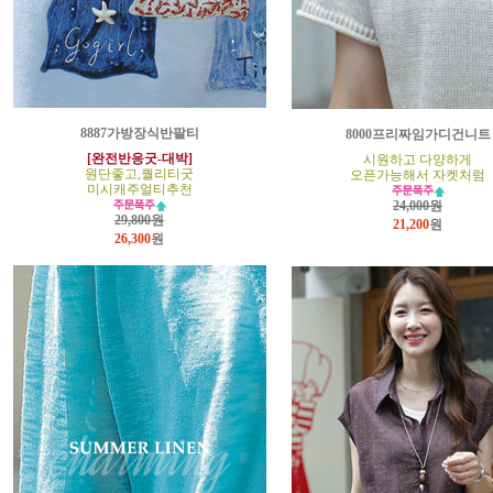
8887가방장식반팔티
8000프리짜임가디건니트
[완전반응굿-대박]
시원하고 다양하게
원단좋고,퀄리티굿
오픈가능해서 자켓처럼
미시캐주얼티추천
24,000원
29,800원
21,200
원
26,300
원