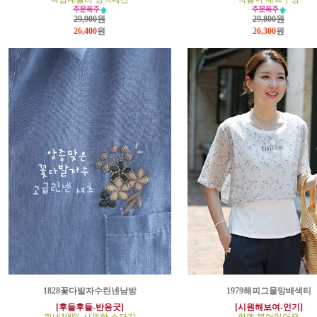
29,900원
29,800원
26,400
원
26,300
원
1828꽃다발자수린넨남방
1979해피그물망배색티
[후들후들-반응굿]
[시원해보여-인기]