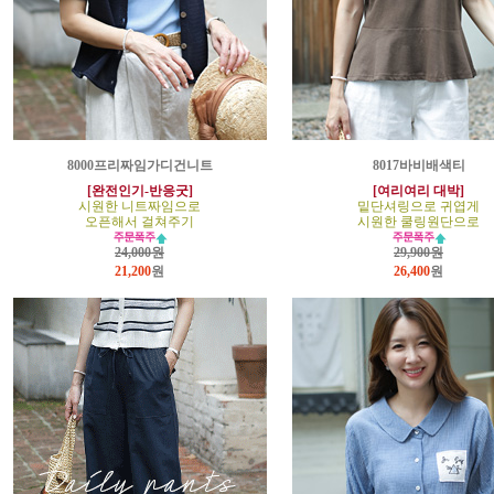
8000프리짜임가디건니트
8017바비배색티
[완전인기-반응굿]
[여리여리 대박]
시원한 니트짜임으로
밑단셔링으로 귀엽게
오픈해서 걸쳐주기
시원한 쿨링원단으로
24,000원
29,900원
21,200
원
26,400
원