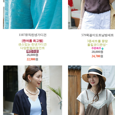
1107뮤직린넨가디건
579목걸이도트남방세트
[한여름 최고템]
3종세트를 몽땅
센스있는 린넨가디건
올킬코디완성~
다양한컬러포인트
28,000원
26,000원
24,700
원
22,900
원