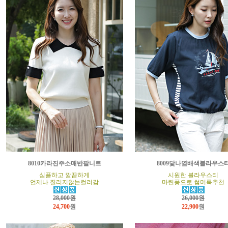
8010카라진주소매반팔니트
8009닻나염배색블라우스
심플하고 깔끔하게
시원한 블라우스티
언제나 질리지않는컬러감
마린풍으로 썸머룩추천
28,000원
26,000원
24,700
원
22,900
원