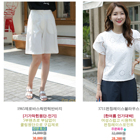
1965제로바스락핀턱반바지
3711펀칭레이스블라우스
[기가막힌원단-인기]
[한여름 인기대박]
5부팬츠로 부담없이
여성스럽고 시원하게
쿨링원단으로 구김제로
펀칭레이스포인트
34,000원
32,000원
30,000
원
28,200
원