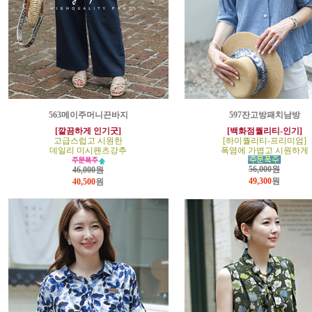
563메이주머니끈바지
597잔고방패치남방
[깔끔하게 인기굿]
[백화점퀄리티-인기]
고급스럽고 시원한
[하이퀄리티-프리미엄]
데일리 미시팬츠강추
폭염에 가볍고 시원하게
56,000원
46,000원
49,300
원
40,500
원