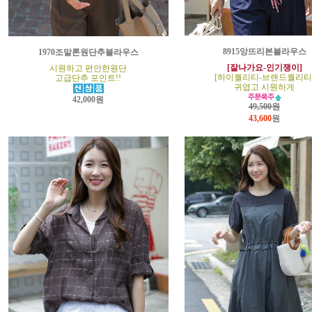
8915앙뜨리본블라우스
1970조말론원단추블라우스
[잘나가요-인기쟁이]
시원하고 편안한원단
[하이퀄리티-브랜드퀄리티
고급단추 포인트!!
귀엽고 시원하게
42,000원
49,500원
43,600
원