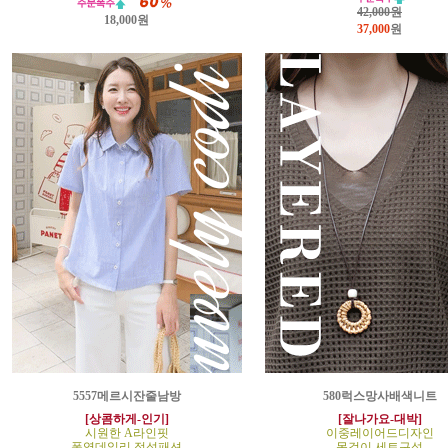
42,000원
18,000원
37,000
원
5557메르시잔줄남방
580럭스망사배색니트
[상콤하게-인기]
[잘나가요-대박]
시원한 A라인핏
이중레이어드디자인
폭염데일리 정석패션
목걸이 세트구성