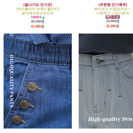
[잘나가요-인기굿]
[주문짱-인기폭주]
[하이퀄리티-브랜드퀄리티]
화이트도 비침없어요^^
끝단매쉬망사포인트
시원하고 고급스럽게
29,900원
46,500원
26,400
원
41,000
원