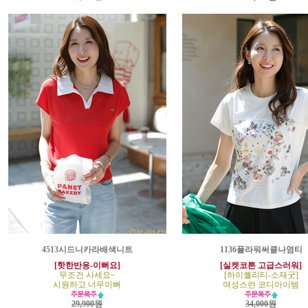
4513시드니카라배색니트
1136플라워써클나염티
[핫한반응-이뻐요]
[실켓코튼 고급스러워]
무조건 사세요~
[하이퀄리티-소재굿]
시원하고 너무이뻐
여성스런 코디아이템
29,900원
34,000원