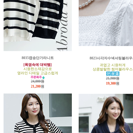
8035캡송단가라니트
8023사각자수넥셔링블라우
[폭염속에 대박템]
귀엽고 시원하게
시원한소재감으로
상큼발랄한 썸머블라우스
옆라인 디테일 고급스럽게
21,900원
24,000원
19,300
원
21,200
원