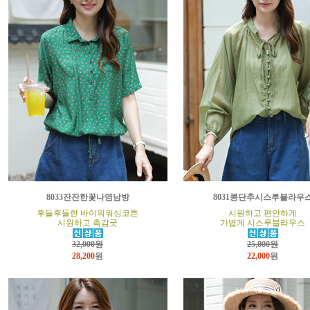
8033잔잔한꽃나염남방
8031콩단추시스루블라우
후들후들한 바이워워싱코튼
시원하고 편안하게
시원하고 촉감굿
가볍게 시스루블라우스
32,000원
25,000원
28,200
원
22,000
원