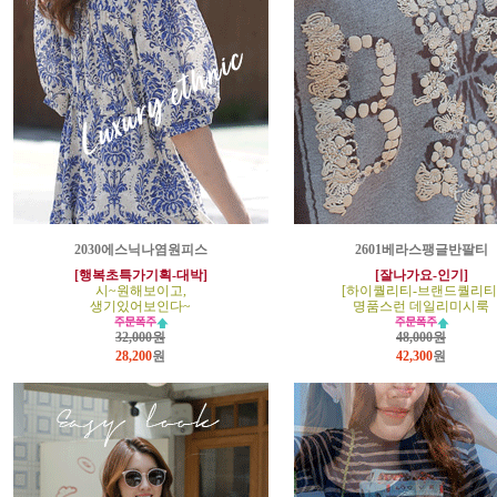
2030에스닉나염원피스
2601베라스팽글반팔티
[행복초특가기획-대박]
[잘나가요-인기]
시~원해보이고,
[하이퀄리티-브랜드퀄리티
생기있어보인다~
명품스런 데일리미시룩
32,000원
48,000원
28,200
원
42,300
원