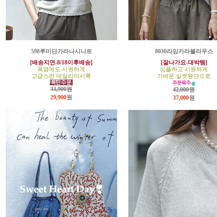
598루미단가라나시니트
8030라임카라블라우스
[배송지연-8/18이후배송]
[잘나가요-대박템]
폭염에도 시원하게
심플하고 시원하게
고급스런 데일리미시룩
가벼운 실켓원단으로
33,900원
42,000원
29,900
원
37,000
원