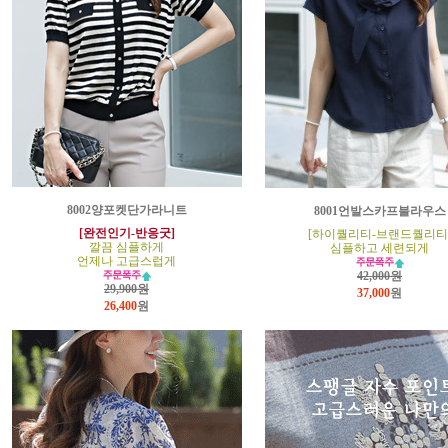
8002양포켓단가라니트
8001언발스카프블라우스
[완전인기-반응굿]
[하이퀄리티-브랜드퀄리티
깔끔 심플하게
심플하고 세련되게
언제나 고급스럽게
42,000원
29,900원
37,000
원
26,400
원