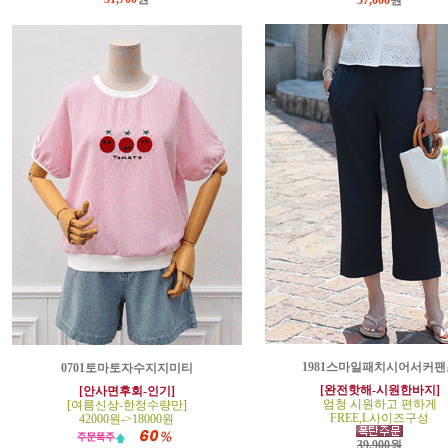
37,000
원
1981스마일패치시어서커팬
0701토마토자수지지미티
[완전핫해-시원한바지]
[안사면후회-인기]
엄청 시원하고 편하게
[여름신상-한정수량만]
FREE,L사이즈구성
42000원->18000원
39,900원