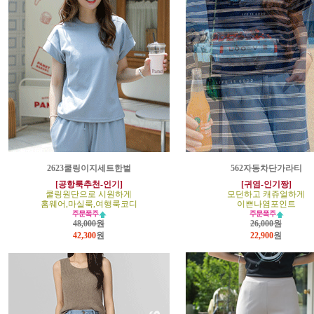
2623쿨링이지세트한벌
562자동차단가라티
[공항룩추천-인기]
[귀염-인기짱]
쿨링원단으로 시원하게
모던하고 캐쥬얼하게
홈웨어,마실룩,여행룩코디
이쁜나염포인트
48,000원
26,000원
42,300
원
22,900
원