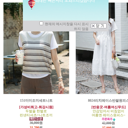
현재의 메시지창을 다시 표시
하지 않음
151미미조끼세트니트
8024리치레이스반팔원피
[가성비최고-최강시원]
[반응굿-여름여신무드]
두벌을 한벌로
안감있어서 비침없이
린넨티셔츠+니트조끼
여름엔 레이스원피스~
36,000원
42,000원
31,700
원