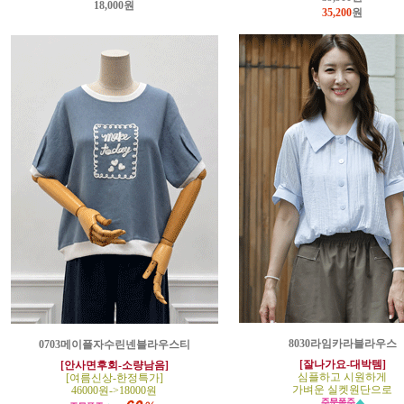
18,000원
35,200
원
8030라임카라블라우스
0703메이플자수린넨블라우스티
[잘나가요-대박템]
[안사면후회-소량남음]
심플하고 시원하게
[여름신상-한정특가]
가벼운 실켓원단으로
46000원->18000원