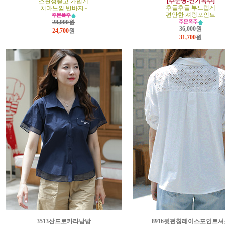
[주문짱-인기폭주]
스판성좋고 가볍게
후들후들 부드럽게
치마느낌 반바지~
편안한 셔링포인트
28,000원
36,000원
24,700
원
31,700
원
3513산드로카라남방
8916뒷펀칭레이스포인트셔