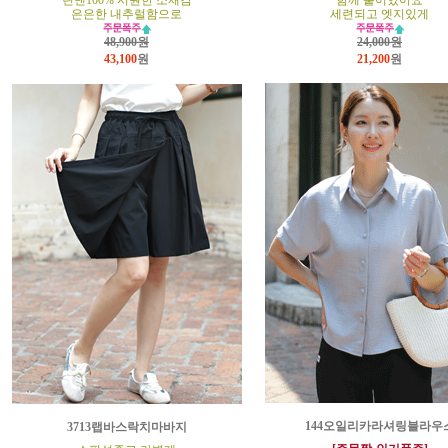
린넨100% 시원한 소재감
함께 붙어있어요
은은한 내추럴함으로
세련되고 엣지있게
48,900원
24,000원
43,100
원
21,200
원
144오일리카라셔링블라우
3713랩바스락치마바지