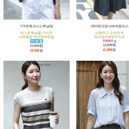
578큰체크시스루남방
2003체크망사배색원피스
따가운햇살을 가리며
시원하고 모던하게
내츄럴한 편안한캐쥬얼
체크망사배색포인트
52,000원
33,900원
45,800
원
29,900
원