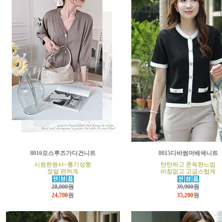
8016모스루즈가디건니트
8015디바썸머배색니트
시원한원사~통기성짱
탄탄하고 쫀득한느낌
정말 편하게
비침없고 고급스럽게
28,000원
39,900원
24,700
원
35,200
원