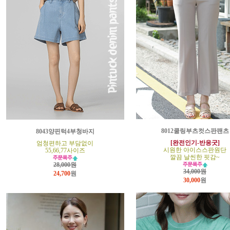
8012쿨링부츠컷스판팬츠
8043양핀턱4부청바지
[완전인기-반응굿]
엄청편하고 부담없이
시원한 아이스스판원단
55,66,77사이즈
깔끔 날씬한 핏감~
28,000원
34,000원
24,700
원
30,000
원