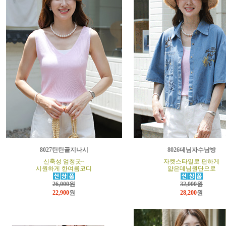
8027틴틴골지나시
8026데님자수남방
신축성 엄청굿~
자켓스타일로 편하게
시원하게 한여름코디
얇은데님원단으로
26,000원
32,000원
22,900
원
28,200
원