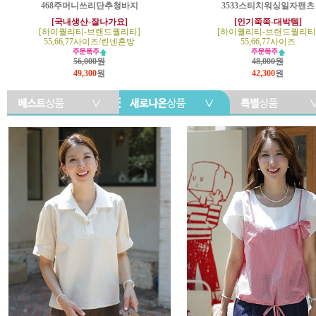
468주머니쓰리단추청바지
3533스티치워싱일자팬츠
[국내생산-잘나가요]
[인기쭉쭉-대박템]
[하이퀄리티-브랜드퀄리티]
[하이퀄리티-브랜드퀄리티
55,66,77사이즈/린넨혼방
55,66,77사이즈
56,000원
48,000원
49,300
원
42,300
원