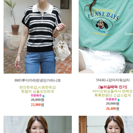
594퍼니강아지워싱티
8005루이카라린넨단가라니트
[놀러갈때딱-인기]
편안한핏감,시원한핏감
바이오워싱돌려서 편해요
핫썸머 심플모던하게
톡톡한원단 고급스럽게
26,000원
29,900원
22,900
원
26,400
원