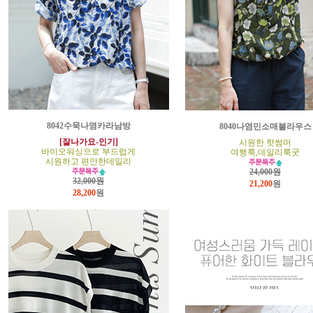
8042수묵나염카라남방
8040나염민소매블라우스
[잘나가요-인기]
시원한 핫썸머
바이오워싱으로 부드럽게
여행룩,데일리룩굿
시원하고 편안한데일리
24,000원
32,000원
21,200
원
28,200
원