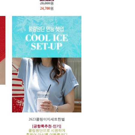
28,000원
24,700
원
2623쿨링이지세트한벌
[공항룩추천-인기]
쿨링원단으로 시원하게
홈웨어,마실룩,여행룩코디