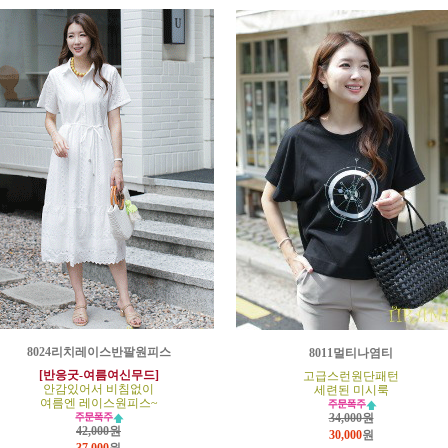
8024리치레이스반팔원피스
8011멀티나염티
[반응굿-여름여신무드]
고급스런원단패턴
안감있어서 비침없이
세련된 미시룩
여름엔 레이스원피스~
34,000원
42,000원
30,000
원