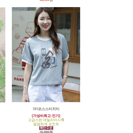
593포스스티치티
[가성비최고-인기]
고급스런 데일리미시룩
깔끔하게 포인트
26,000원