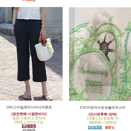
37,000
원
1981스마일패치시어서커팬츠
0702마린자수린넨블라우스티
[완전핫해-시원한바지]
[안사면후회-대박]
엄청 시원하고 편하게
[여름신상-한정특가]
FREE,L사이즈구성
48000원->18000원
39,900원