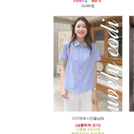
18,000원
5557메르시잔줄남방
[상콤하게-인기]
시원한 A라인핏
폭염데일리 정석패션