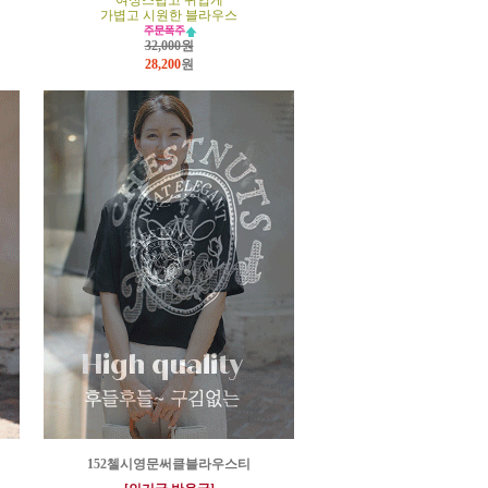
여성스럽고 귀엽게
가볍고 시원한 블라우스
32,000원
28,200
원
152첼시영문써클블라우스티