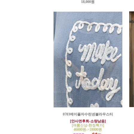
18,000원
0703메이플자수린넨블라우스티
[안사면후회-소량남음]
[여름신상-한정특가]
46000원->18000원