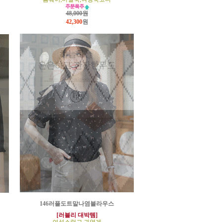
48,000원
42,300
원
146러플도트말나염블라우스
[러블리 대박템]