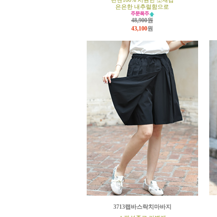
린넨100% 시원한 소재감
은은한 내추럴함으로
48,900원
43,100
원
3713랩바스락치마바지