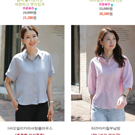
함께 붙어있어요
샤이닝한 카라포인트
세련되고 엣지있게
32,000원
24,000원
28,200
원
21,200
원
144오일리카라셔링블라우스
8429아카칠부남방