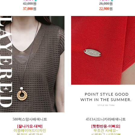
42,000원
26,000원
37,000
원
22,900
원
580럭스망사배색니트
4513시드니카라배색니트
[잘나가요-대박]
[핫한반응-이뻐요]
이중레이어드디자인
무조건 사세요~
목걸이 세트구성
시원하고 너무이뻐