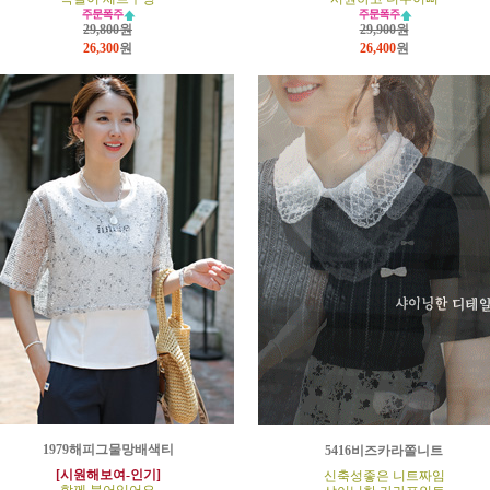
29,800원
29,900원
26,300
원
26,400
원
1979해피그물망배색티
5416비즈카라쫄니트
[시원해보여-인기]
신축성좋은 니트짜임