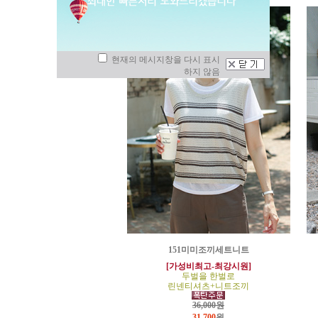
현재의 메시지창을 다시 표시
하지 않음
151미미조끼세트니트
[가성비최고-최강시원]
두벌을 한벌로
린넨티셔츠+니트조끼
36,000원
31,700
원