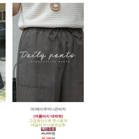
563메이주머니끈바지
[여름바지 대박핏]
고급원단으로 멋스럽게
데일리 미시팬츠강추
46,000원
40,500
원