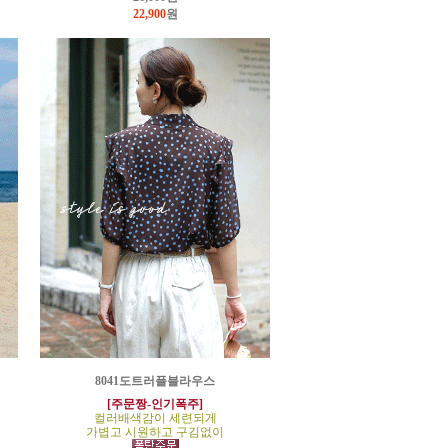
22,900
원
8041도트러플블라우스
[주문짱-인기폭주]
컬러배색감이 세련되게
가볍고 시원하고 구김없이