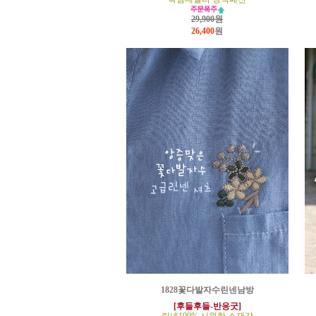
29,900원
26,400
원
1828꽃다발자수린넨남방
[후들후들-반응굿]