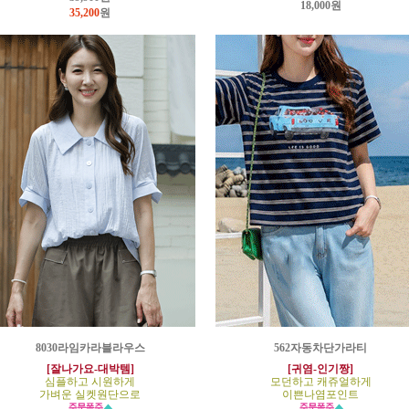
18,000원
35,200
원
8030라임카라블라우스
562자동차단가라티
[잘나가요-대박템]
[귀염-인기짱]
심플하고 시원하게
모던하고 캐쥬얼하게
가벼운 실켓원단으로
이쁜나염포인트