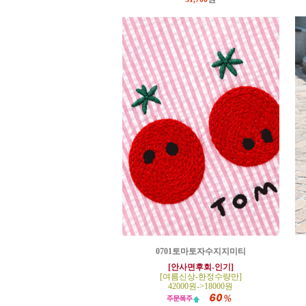
0701토마토자수지지미티
[안사면후회-인기]
[여름신상-한정수량만]
42000원->18000원