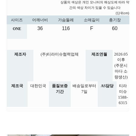
상품의 색상은 개인 모니터의 해상도에 따라 약
간의 색상 차이가 있을 수 있습니다
(단위cm)
사이즈
어깨너비
가슴둘레
소매길이
총기장
36
116
F
60
ONE
제조자
(주)티라미슈협력업체
제조연월
2026.05
이후
(주문시
마다 소
량생산)
제조국
대한민국
품질보증
배송일로부터
AS담당
티라
기간
7일
미슈
1588-
6315