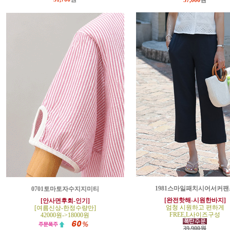
37,000
원
1981스마일패치시어서커팬
0701토마토자수지지미티
[완전핫해-시원한바지]
[안사면후회-인기]
엄청 시원하고 편하게
[여름신상-한정수량만]
FREE,L사이즈구성
42000원->18000원
39,900원