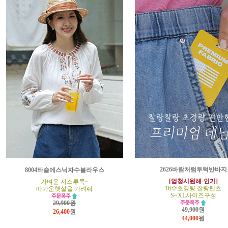
2626바람처럼투턱반바지
8004타슬에스닉자수블라우스
[엄청시원해-인기]
가벼운 시스루룩~
16수초경량 찰랑팬츠
따가운햇살을 가려줘
S~XL사이즈구성
29,900원
49,900원
26,400
원
44,000
원