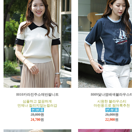
8010카라진주소매반팔니트
8009닻나염배색블라우스
심플하고 깔끔하게
시원한 블라우스티
언제나 질리지않는컬러감
마린풍으로 썸머룩추천
28,000원
26,000원
24,700
원
22,900
원