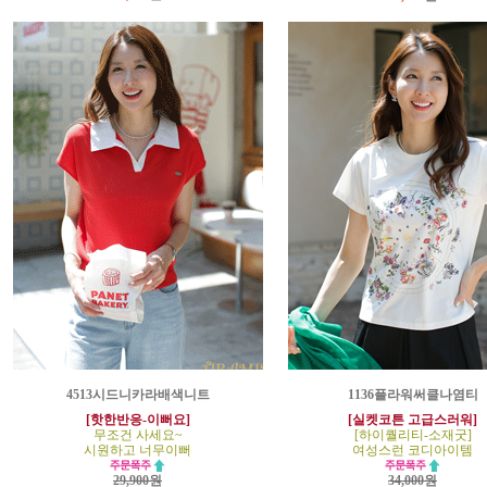
4513시드니카라배색니트
1136플라워써클나염티
[핫한반응-이뻐요]
[실켓코튼 고급스러워]
무조건 사세요~
[하이퀄리티-소재굿]
시원하고 너무이뻐
여성스런 코디아이템
29,900원
34,000원