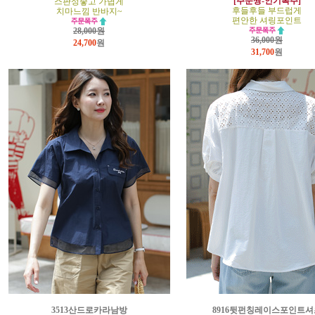
[주문짱-인기폭주]
스판성좋고 가볍게
후들후들 부드럽게
치마느낌 반바지~
편안한 셔링포인트
28,000원
36,000원
24,700
원
31,700
원
3513산드로카라남방
8916뒷펀칭레이스포인트셔