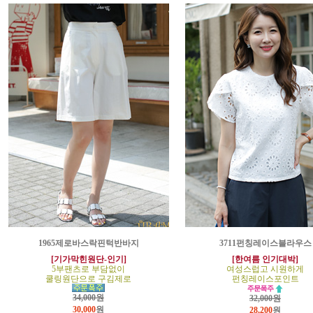
1965제로바스락핀턱반바지
3711펀칭레이스블라우스
[기가막힌원단-인기]
[한여름 인기대박]
5부팬츠로 부담없이
여성스럽고 시원하게
쿨링원단으로 구김제로
펀칭레이스포인트
34,000원
32,000원
30,000
원
28,200
원