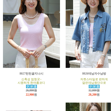
8027틴틴골지나시
8026데님자수남방
신축성 엄청굿~
자켓스타일로 편하게
시원하게 한여름코디
얇은데님원단으로
26,000원
32,000원
22,900
원
28,200
원