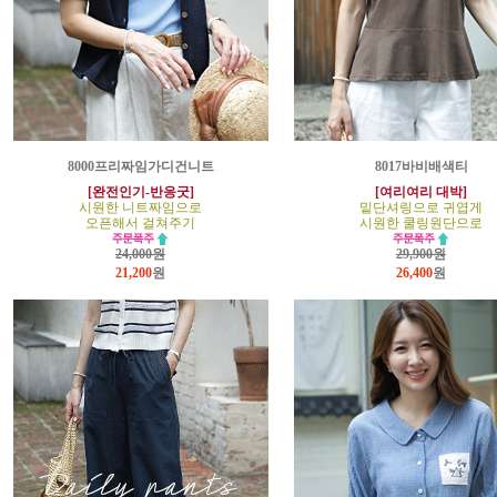
8000프리짜임가디건니트
8017바비배색티
[완전인기-반응굿]
[여리여리 대박]
시원한 니트짜임으로
밑단셔링으로 귀엽게
오픈해서 걸쳐주기
시원한 쿨링원단으로
24,000원
29,900원
21,200
원
26,400
원