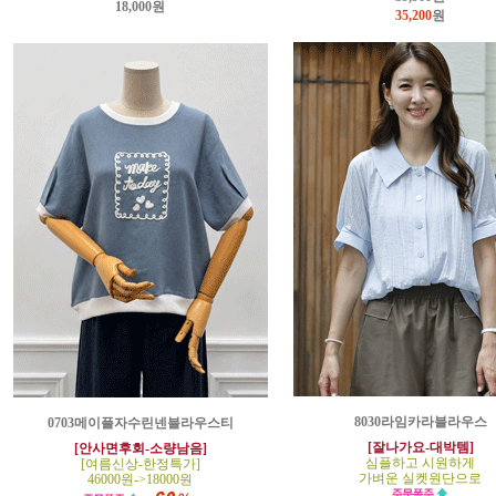
18,000원
35,200
원
8030라임카라블라우스
0703메이플자수린넨블라우스티
[잘나가요-대박템]
[안사면후회-소량남음]
심플하고 시원하게
[여름신상-한정특가]
가벼운 실켓원단으로
46000원->18000원