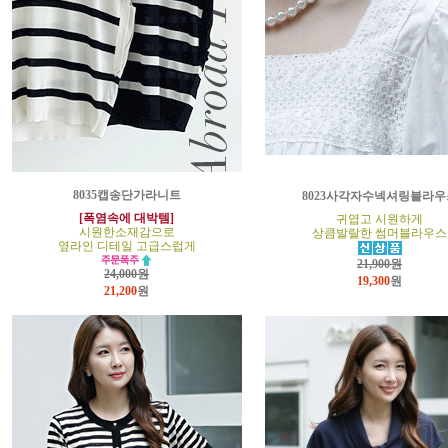
8035캡송단가라니트
8023사각자수넥셔링블라우
[폭염속에 대박템]
귀엽고 시원하게
시원한소재감으로
상큼발랄한 썸머블라우스
옆라인 디테일 고급스럽게
21,900원
24,000원
19,300
원
21,200
원