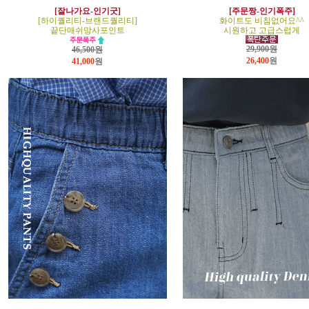
[잘나가요-인기굿]
[주문짱-인기폭주]
[하이퀄리티-브랜드퀄리티]
화이트도 비침없어요^^
끝단매쉬망사포인트
시원하고 고급스럽게
29,900원
46,500원
26,400
원
41,000
원