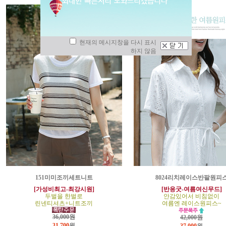
현재의 메시지창을 다시 표시
하지 않음
151미미조끼세트니트
8024리치레이스반팔원피
[가성비최고-최강시원]
[반응굿-여름여신무드]
두벌을 한벌로
안감있어서 비침없이
린넨티셔츠+니트조끼
여름엔 레이스원피스~
36,000원
42,000원
31,700
원