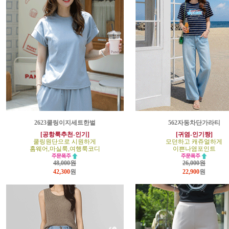
2623쿨링이지세트한벌
562자동차단가라티
[공항룩추천-인기]
[귀염-인기짱]
쿨링원단으로 시원하게
모던하고 캐쥬얼하게
홈웨어,마실룩,여행룩코디
이쁜나염포인트
48,000원
26,000원
42,300
원
22,900
원