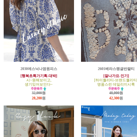
2030에스닉나염원피스
2601베라스팽글반팔티
[행복초특가기획-대박]
[잘나가요-인기]
시~원해보이고,
[하이퀄리티-브랜드퀄리티
생기있어보인다~
명품스런 데일리미시룩
32,000원
48,000원
28,200
원
42,300
원