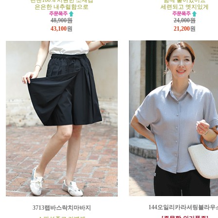
린넨100% 시원한 소재감
함께 붙어있어요
은은한 내추럴함으로
세련되고 엣지있게
48,900원
24,000원
43,100
원
21,200
원
144오일리카라셔링블라우
3713랩바스락치마바지