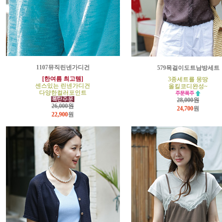
1107뮤직린넨가디건
579목걸이도트남방세트
[한여름 최고템]
3종세트를 몽땅
센스있는 린넨가디건
올킬코디완성~
다양한컬러포인트
28,000원
26,000원
24,700
원
22,900
원