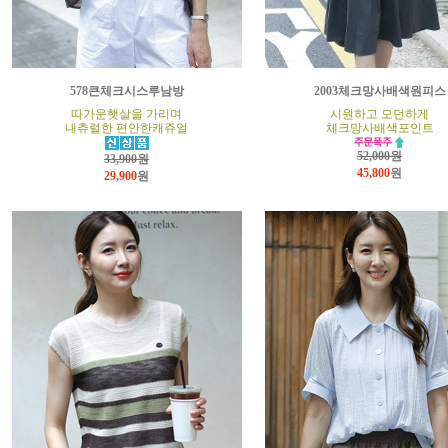
578큰체크시스루남방
2003체크망사배색원피스
따가운햇살을 가리며
시원하고 모던하게
내츄럴한 편안한캐쥬얼
체크망사배색포인트
52,000원
33,900원
45,800
원
29,900
원