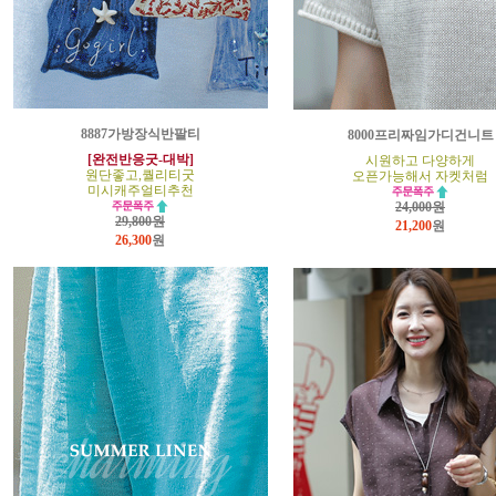
8887가방장식반팔티
8000프리짜임가디건니트
[완전반응굿-대박]
시원하고 다양하게
원단좋고,퀄리티굿
오픈가능해서 자켓처럼
미시캐주얼티추천
24,000원
29,800원
21,200
원
26,300
원