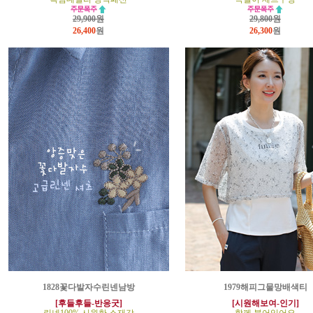
29,900원
29,800원
26,400
원
26,300
원
1828꽃다발자수린넨남방
1979해피그물망배색티
[후들후들-반응굿]
[시원해보여-인기]