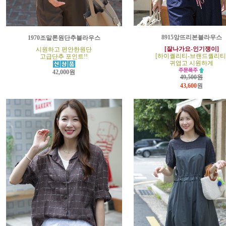
8915앙뜨리본블라우스
1970조말론원단추블라우스
[잘나가요-인기쟁이]
시원하고 편안한원단
[하이퀄리티-브랜드퀄리티
고급단추 포인트!!
귀엽고 시원하게
42,000원
49,500원
43,600
원