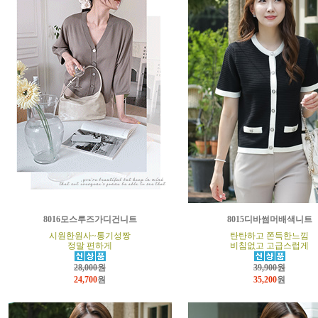
8016모스루즈가디건니트
8015디바썸머배색니트
시원한원사~통기성짱
탄탄하고 쫀득한느낌
정말 편하게
비침없고 고급스럽게
28,000원
39,900원
24,700
원
35,200
원