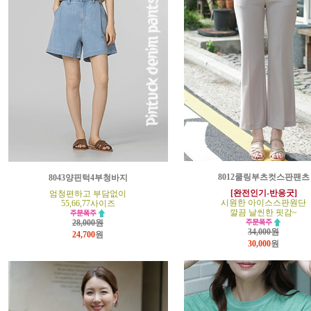
8012쿨링부츠컷스판팬츠
8043양핀턱4부청바지
[완전인기-반응굿]
엄청편하고 부담없이
시원한 아이스스판원단
55,66,77사이즈
깔끔 날씬한 핏감~
28,000원
34,000원
24,700
원
30,000
원