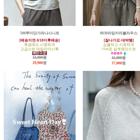
598루미단가라나시니트
8030라임카라블라우스
[배송지연-8/18이후배송]
[잘나가요-대박템]
폭염에도 시원하게
심플하고 시원하게
고급스런 데일리미시룩
가벼운 실켓원단으로
33,900원
42,000원
29,900
원
37,000
원