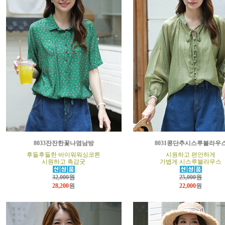
8033잔잔한꽃나염남방
8031콩단추시스루블라우
후들후들한 바이워워싱코튼
시원하고 편안하게
시원하고 촉감굿
가볍게 시스루블라우스
32,000원
25,000원
28,200
원
22,000
원