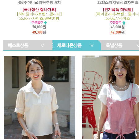
468주머니쓰리단추청바지
3533스티치워싱일자팬츠
[국내생산-잘나가요]
[인기쭉쭉-대박템]
[하이퀄리티-브랜드퀄리티]
[하이퀄리티-브랜드퀄리티
55,66,77사이즈/린넨혼방
55,66,77사이즈
56,000원
48,000원
49,300
원
42,300
원