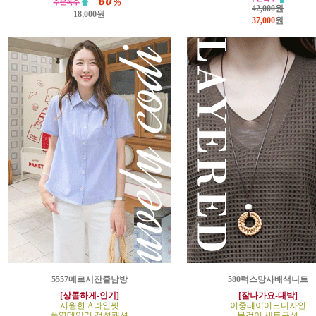
42,000원
18,000원
37,000
원
5557메르시잔줄남방
580럭스망사배색니트
[상콤하게-인기]
[잘나가요-대박]
시원한 A라인핏
이중레이어드디자인
폭염데일리 정석패션
목걸이 세트구성