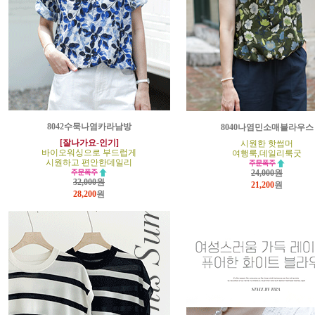
8042수묵나염카라남방
8040나염민소매블라우스
[잘나가요-인기]
시원한 핫썸머
바이오워싱으로 부드럽게
여행룩,데일리룩굿
시원하고 편안한데일리
24,000원
32,000원
21,200
원
28,200
원