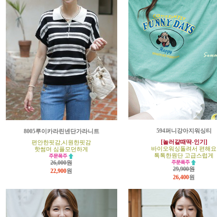
594퍼니강아지워싱티
8005루이카라린넨단가라니트
[놀러갈때딱-인기]
편안한핏감,시원한핏감
바이오워싱돌려서 편해요
핫썸머 심플모던하게
톡톡한원단 고급스럽게
26,000원
29,900원
22,900
원
26,400
원