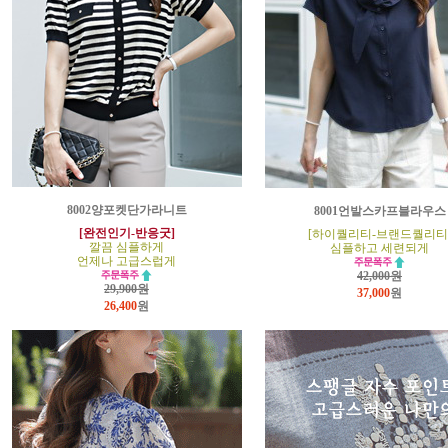
8002양포켓단가라니트
8001언발스카프블라우스
[완전인기-반응굿]
[하이퀄리티-브랜드퀄리티
깔끔 심플하게
심플하고 세련되게
언제나 고급스럽게
42,000원
29,900원
37,000
원
26,400
원