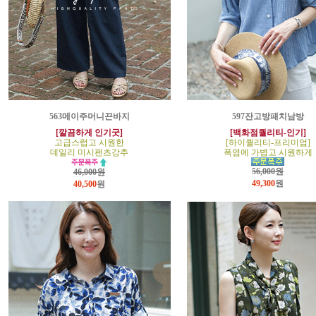
563메이주머니끈바지
597잔고방패치남방
[깔끔하게 인기굿]
[백화점퀄리티-인기]
고급스럽고 시원한
[하이퀄리티-프리미엄]
데일리 미시팬츠강추
폭염에 가볍고 시원하게
56,000원
46,000원
49,300
원
40,500
원