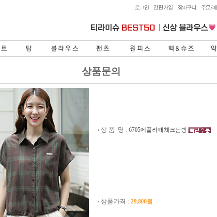
상품문의
상 품 명 :
6705에플라떼체크남방
상품가격 :
29,800원