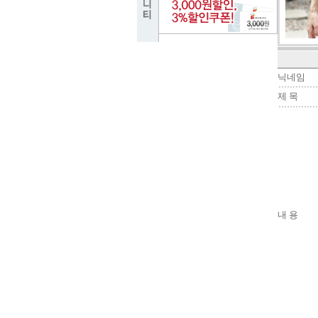
닉네임
제 목
내 용