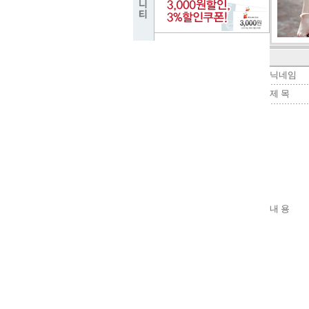
닉네임
제 목
내 용