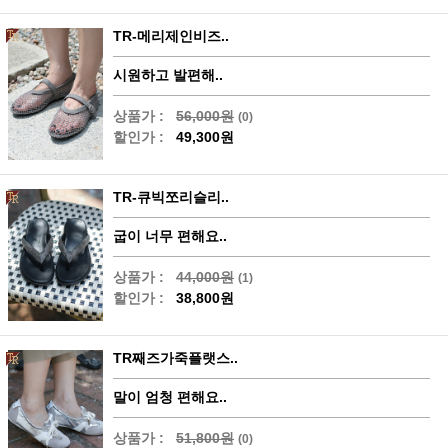
TR-메리제인비즈..
시원하고 발편해..
상품가 :
56,000원
(0)
할인가 :
49,300원
TR-큐빅쪼리슬리..
굽이 너무 편해요..
상품가 :
44,000원
(1)
할인가 :
38,800원
TR째즈가죽플랫스..
말이 엄청 편해요..
상품가 :
51,800원
(0)