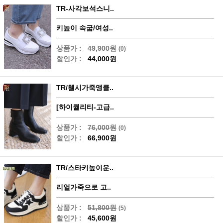
TR-사각보석스니..
키높이 속굽/여성..
상품가 :
49,900원
(0)
할인가 :
44,000원
TR/첼시가죽앵클..
[하이퀄리티-고급..
상품가 :
76,000원
(0)
할인가 :
66,900원
TR/스타키높이운..
리얼가죽으로 고..
상품가 :
51,800원
(5)
할인가 :
45,600원