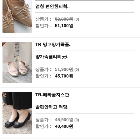
엄청 편안한피혁..
상품가 :
58,000원
(0)
할인가 :
51,100원
TR-망고양가죽플..
양가죽퀄리티굿/..
상품가 :
51,900원
(0)
할인가 :
45,700원
TR-페라골지스판..
발편안하고 적당..
상품가 :
45,900원
(0)
할인가 :
40,400원