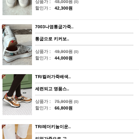
상품가 :
48,000원
(0)
할인가 :
42,300원
7003나염통굽가죽..
통굽으로 키커보..
상품가 :
49,900원
(0)
할인가 :
44,000원
TR/컬러가죽배색..
세련되고 명품스..
상품가 :
75,900원
(0)
할인가 :
66,800원
TR/레더키높이운..
리얼가죽으로 고..