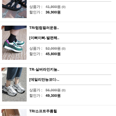
상품가 :
41,900원
(0)
할인가 :
36,900원
TR/럽럽컬러운동..
[이뻐이뻐-발편해..
상품가 :
52,000원
(0)
할인가 :
45,800원
TR-실버라인키높..
[데일리만능코디-..
상품가 :
56,000원
(0)
할인가 :
49,300원
TR/소프트주름힐