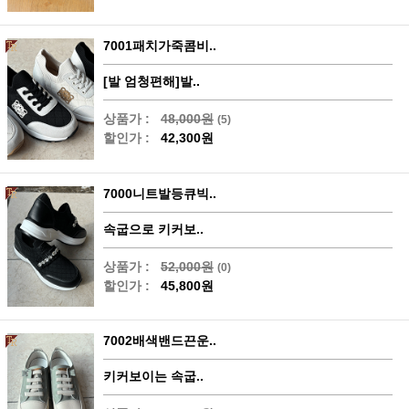
7001패치가죽콤비..
[발 엄청편해]발..
상품가 :
48,000원
(5)
할인가 :
42,300원
7000니트발등큐빅..
속굽으로 키커보..
상품가 :
52,000원
(0)
할인가 :
45,800원
7002배색밴드끈운..
키커보이는 속굽..