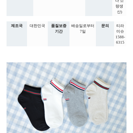
다 소
량생
산)
제조국
대한민국
품질보증
배송일로부터
문의
티라
기간
7일
미슈
1588-
6315