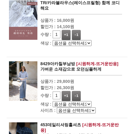
TR/카라블라우스(레이스프릴형) 함께 코디
해요
상품가 :
16,000원
할인가 :
14,100원
수량 :
+1
-1
색상 :
8429아카칠부남방
[시원하게-뜨거운반응]
가벼운 소재감으로 모던심플하게
상품가 :
29,800원
할인가 :
26,300원
수량 :
+1
-1
색상 :
사이즈 :
453데일리셔링훌셔츠
[시원하게-뜨거운반
응]