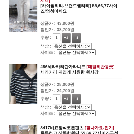
제작]
[하이퀄리티-브랜드퀄리티] 55,66,77사이
즈/엄청이뻐요
상품가 :
43,900원
할인가 :
38,700원
수량 :
+1
-1
색상 :
사이즈 :
486세라카라단가라니트
[데일리반응굿]
세라카라 귀엽게 시원한 원사감
상품가 :
28,000원
할인가 :
24,700원
수량 :
+1
-1
색상 :
사이즈 :
8417비죠장식코튼팬츠
[잘나가요-인기]
쫀득하고 산뜻한원단 55,66,77사이즈구성