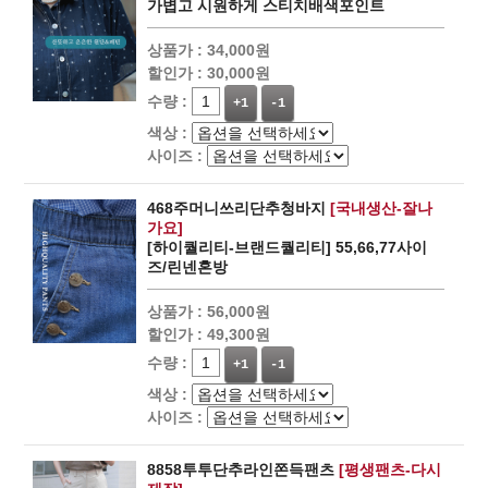
가볍고 시원하게 스티치배색포인트
상품가 :
34,000원
할인가 :
30,000원
수량 :
+1
-1
색상 :
사이즈 :
468주머니쓰리단추청바지
[국내생산-잘나
가요]
[하이퀄리티-브랜드퀄리티] 55,66,77사이
즈/린넨혼방
상품가 :
56,000원
할인가 :
49,300원
수량 :
+1
-1
색상 :
사이즈 :
8858투투단추라인쫀득팬츠
[평생팬츠-다시