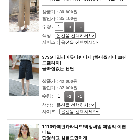
상품가 :
39,800원
할인가 :
35,100원
수량 :
+1
-1
색상 :
사이즈 :
3735데일리버뮤다반바지 [하이퀄리티-브랜
드퀄리티]
물빠짐없는 원단
상품가 :
42,000원
할인가 :
37,000원
수량 :
+1
-1
색상 :
사이즈 :
1110카페인카라니트/막장세일 데일리 이쁜
니트
단정하고 심플모던하게