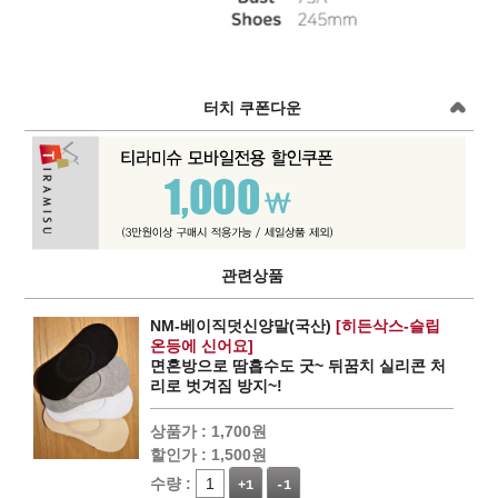
터치 쿠폰다운
관련상품
NM-베이직덧신양말(국산)
[히든삭스-슬립
온등에 신어요]
면혼방으로 땀흡수도 굿~ 뒤꿈치 실리콘 처
리로 벗겨짐 방지~!
상품가 :
1,700원
할인가 :
1,500원
수량 :
+1
-1