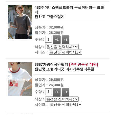
483주머니스팽글크롭티 군살커버되는 크롭
티
편하고 고급스럽게
상품가 :
32,000원
할인가 :
28,200원
수량 :
+1
-1
색상 :
사이즈 :
8887가방장식반팔티
[완전반응굿-대박]
원단좋고,퀄리티굿 미시캐주얼티추천
상품가 :
29,800원
할인가 :
26,300원
수량 :
+1
-1
색상 :
사이즈 :