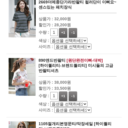
2669더메종단가라반팔티 컬러단이 이뻐요~
센스있는 패치장식
상품가 :
32,000원
할인가 :
28,200원
수량 :
+1
-1
색상 :
사이즈 :
890앤드반팔티
[원단완전이뻐-대박]
[하이퀄리티-브랜드퀄리티] 미시들의 고급
반팔티셔츠
상품가 :
38,000원
할인가 :
33,500원
수량 :
+1
-1
색상 :
사이즈 :
1105절개리본영문티/막장세일 [하이퀄리