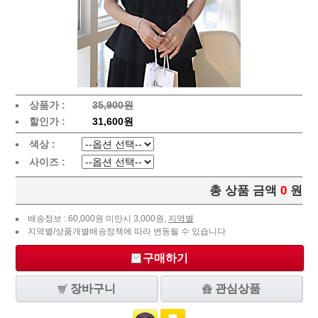
상품가 :
35,900원
할인가 :
31,600원
색상 :
사이즈 :
총 상품 금액
0
원
배송정보 : 60,000원 미만시 3,000원,
지역별
지역별/상품개별배송정책에 따라 변동될 수 있습니다
구매하기
장바구니
관심상품