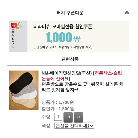
터치 쿠폰다운
관련상품
NM-베이직덧신양말(국산)
[히든삭스-슬립
온등에 신어요]
면혼방으로 땀흡수도 굿~ 뒤꿈치 실리콘 처
리로 벗겨짐 방지~!
상품가 :
1,700원
할인가 :
1,500원
수량 :
+1
-1
색상 :