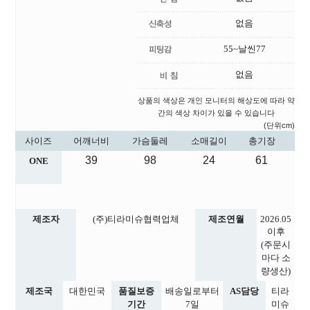
없음
55~날씬77
없음
상품의 색상은 개인 모니터의 해상도에 따라 약
간의 색상 차이가 있을 수 있습니다
(단위cm)
사이즈
어깨너비
가슴둘레
소매길이
총기장
39
98
24
61
ONE
제조자
(주)티라미슈협력업체
제조연월
2026.05
이후
(주문시
마다 소
량생산)
제조국
대한민국
품질보증
배송일로부터
AS담당
티라
기간
7일
미슈