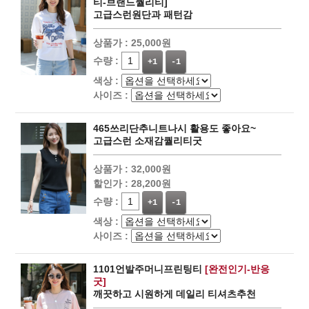
티-브랜드퀄리티]
고급스런원단과 패턴감
상품가 :
25,000원
수량 :
+1
-1
색상 :
사이즈 :
465쓰리단추니트나시 활용도 좋아요~
고급스런 소재감퀄리티굿
상품가 :
32,000원
할인가 :
28,200원
수량 :
+1
-1
색상 :
사이즈 :
1101언발주머니프린팅티
[완전인기-반응
굿]
깨끗하고 시원하게 데일리 티셔츠추천