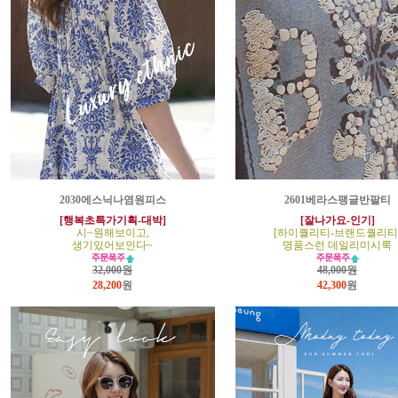
2030에스닉나염원피스
2601베라스팽글반팔티
[행복초특가기획-대박]
[잘나가요-인기]
시~원해보이고,
[하이퀄리티-브랜드퀄리티
생기있어보인다~
명품스런 데일리미시룩
32,000원
48,000원
28,200
원
42,300
원