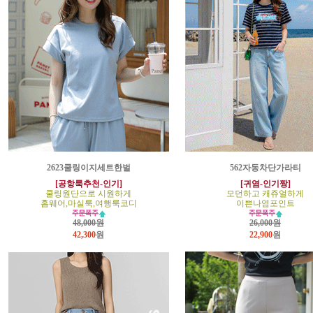
2623쿨링이지세트한벌
562자동차단가라티
[공항룩추천-인기]
[귀염-인기짱]
쿨링원단으로 시원하게
모던하고 캐쥬얼하게
홈웨어,마실룩,여행룩코디
이쁜나염포인트
48,000원
26,000원
42,300
원
22,900
원