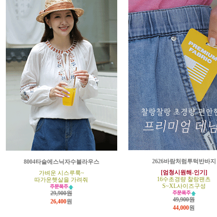
2626바람처럼투턱반바지
8004타슬에스닉자수블라우스
[엄청시원해-인기]
가벼운 시스루룩~
16수초경량 찰랑팬츠
따가운햇살을 가려줘
S~XL사이즈구성
29,900원
49,900원
26,400
원
44,000
원