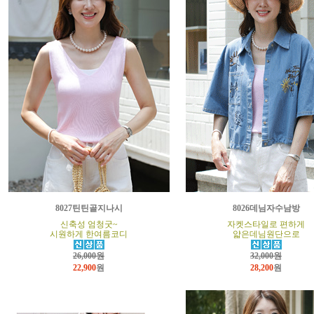
8027틴틴골지나시
8026데님자수남방
신축성 엄청굿~
자켓스타일로 편하게
시원하게 한여름코디
얇은데님원단으로
26,000원
32,000원
22,900
원
28,200
원