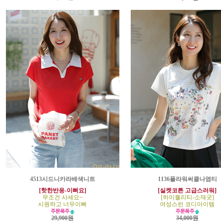
4513시드니카라배색니트
1136플라워써클나염티
[핫한반응-이뻐요]
[실켓코튼 고급스러워]
무조건 사세요~
[하이퀄리티-소재굿]
시원하고 너무이뻐
여성스런 코디아이템
29,900원
34,000원