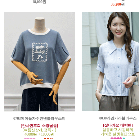
18,000원
35,200
원
8030라임카라블라우스
0703메이플자수린넨블라우스티
[잘나가요-대박템]
[안사면후회-소량남음]
심플하고 시원하게
[여름신상-한정특가]
가벼운 실켓원단으로
46000원->18000원