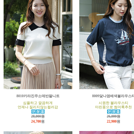
8010카라진주소매반팔니트
8009닻나염배색블라우스
심플하고 깔끔하게
시원한 블라우스티
언제나 질리지않는컬러감
마린풍으로 썸머룩추천
28,000원
26,000원
24,700
원
22,900
원