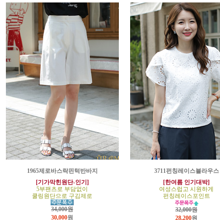
1965제로바스락핀턱반바지
3711펀칭레이스블라우스
[기가막힌원단-인기]
[한여름 인기대박]
5부팬츠로 부담없이
여성스럽고 시원하게
쿨링원단으로 구김제로
펀칭레이스포인트
34,000원
32,000원
30,000
원
28,200
원