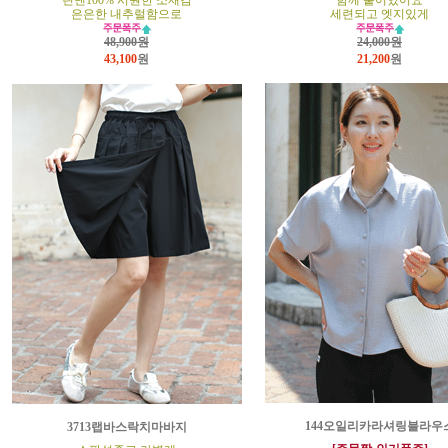
린넨100% 시원한 소재감
함께 붙어있어요
은은한 내추럴함으로
세련되고 엣지있게
48,900원
24,000원
43,100
원
21,200
원
144오일리카라셔링블라우
3713랩바스락치마바지