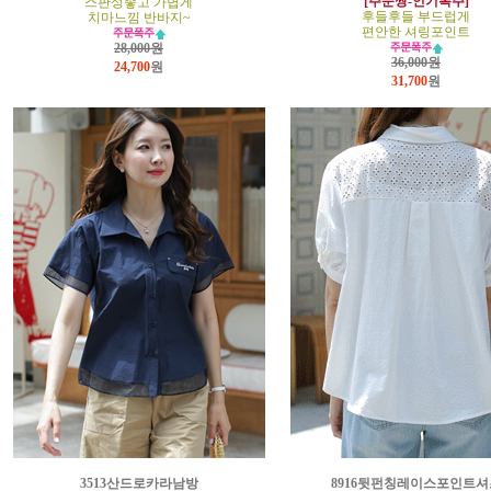
[주문짱-인기폭주]
스판성좋고 가볍게
후들후들 부드럽게
치마느낌 반바지~
편안한 셔링포인트
28,000원
36,000원
24,700
원
31,700
원
3513산드로카라남방
8916뒷펀칭레이스포인트셔