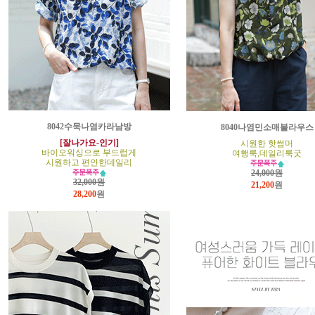
8042수묵나염카라남방
8040나염민소매블라우스
[잘나가요-인기]
시원한 핫썸머
바이오워싱으로 부드럽게
여행룩,데일리룩굿
시원하고 편안한데일리
24,000원
32,000원
21,200
원
28,200
원