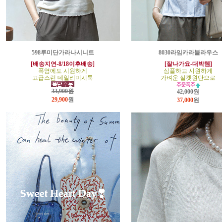
598루미단가라나시니트
8030라임카라블라우스
[배송지연-8/18이후배송]
[잘나가요-대박템]
폭염에도 시원하게
심플하고 시원하게
고급스런 데일리미시룩
가벼운 실켓원단으로
33,900원
42,000원
29,900
원
37,000
원