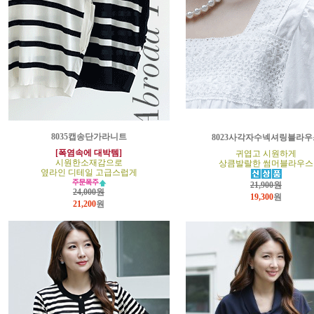
8035캡송단가라니트
8023사각자수넥셔링블라우
[폭염속에 대박템]
귀엽고 시원하게
시원한소재감으로
상큼발랄한 썸머블라우스
옆라인 디테일 고급스럽게
21,900원
24,000원
19,300
원
21,200
원