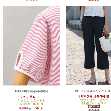
37,000
원
1981스마일패치시어서커팬
0701토마토자수지지미티
[완전핫해-시원한바지]
[안사면후회-인기]
엄청 시원하고 편하게
[여름신상-한정수량만]
FREE,L사이즈구성
42000원->18000원
39,900원