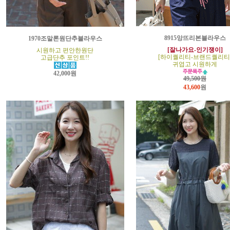
8915앙뜨리본블라우스
1970조말론원단추블라우스
[잘나가요-인기쟁이]
시원하고 편안한원단
[하이퀄리티-브랜드퀄리티
고급단추 포인트!!
귀엽고 시원하게
42,000원
49,500원
43,600
원