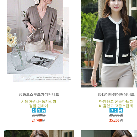
8016모스루즈가디건니트
8015디바썸머배색니트
시원한원사~통기성짱
탄탄하고 쫀득한느낌
정말 편하게
비침없고 고급스럽게
28,000원
39,900원
24,700
원
35,200
원