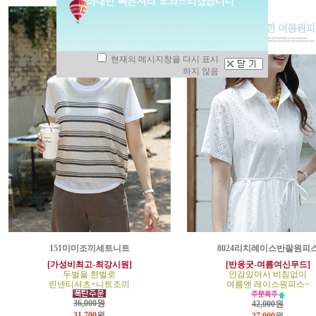
현재의 메시지창을 다시 표시
하지 않음
151미미조끼세트니트
8024리치레이스반팔원피
[가성비최고-최강시원]
[반응굿-여름여신무드]
두벌을 한벌로
안감있어서 비침없이
린넨티셔츠+니트조끼
여름엔 레이스원피스~
36,000원
42,000원
31,700
원