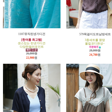
1107뮤직린넨가디건
579목걸이도트남방세트
[한여름 최고템]
3종세트를 몽땅
센스있는 린넨가디건
올킬코디완성~
다양한컬러포인트
28,000원
26,000원
24,700
원
22,900
원