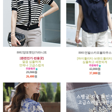
8002양포켓단가라니트
8001언발스카프블라우스
[완전인기-반응굿]
[하이퀄리티-브랜드퀄리티
깔끔 심플하게
심플하고 세련되게
언제나 고급스럽게
42,000원
29,900원
37,000
원
26,400
원