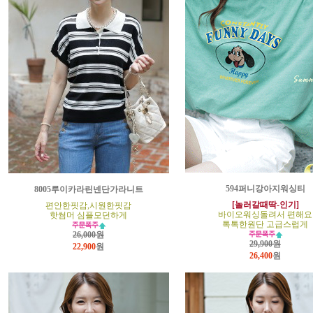
594퍼니강아지워싱티
8005루이카라린넨단가라니트
[놀러갈때딱-인기]
편안한핏감,시원한핏감
바이오워싱돌려서 편해요
핫썸머 심플모던하게
톡톡한원단 고급스럽게
26,000원
29,900원
22,900
원
26,400
원