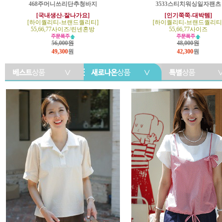
468주머니쓰리단추청바지
3533스티치워싱일자팬츠
[국내생산-잘나가요]
[인기쭉쭉-대박템]
[하이퀄리티-브랜드퀄리티]
[하이퀄리티-브랜드퀄리티
55,66,77사이즈/린넨혼방
55,66,77사이즈
56,000원
48,000원
49,300
원
42,300
원