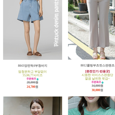
8012쿨링부츠컷스판팬츠
8043양핀턱4부청바지
[완전인기-반응굿]
엄청편하고 부담없이
시원한 아이스스판원단
55,66,77사이즈
깔끔 날씬한 핏감~
28,000원
34,000원
24,700
원
30,000
원