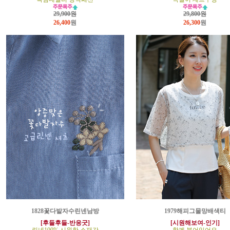
29,900원
29,800원
26,400
원
26,300
원
1828꽃다발자수린넨남방
1979해피그물망배색티
[후들후들-반응굿]
[시원해보여-인기]