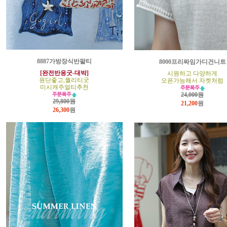
8887가방장식반팔티
8000프리짜임가디건니트
[완전반응굿-대박]
시원하고 다양하게
원단좋고,퀄리티굿
오픈가능해서 자켓처럼
미시캐주얼티추천
24,000원
29,800원
21,200
원
26,300
원