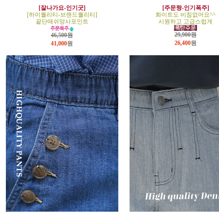
[잘나가요-인기굿]
[주문짱-인기폭주]
[하이퀄리티-브랜드퀄리티]
화이트도 비침없어요^^
끝단매쉬망사포인트
시원하고 고급스럽게
29,900원
46,500원
26,400
원
41,000
원