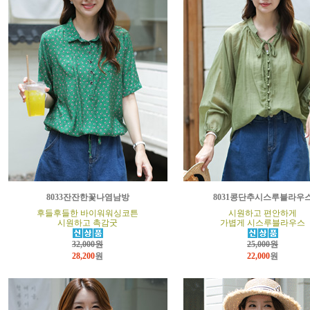
8033잔잔한꽃나염남방
8031콩단추시스루블라우
후들후들한 바이워워싱코튼
시원하고 편안하게
시원하고 촉감굿
가볍게 시스루블라우스
32,000원
25,000원
28,200
원
22,000
원