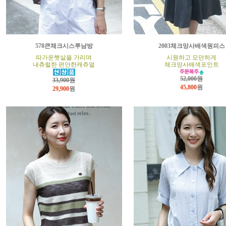
578큰체크시스루남방
2003체크망사배색원피스
따가운햇살을 가리며
시원하고 모던하게
내츄럴한 편안한캐쥬얼
체크망사배색포인트
52,000원
33,900원
45,800
원
29,900
원