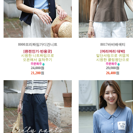
8000프리짜임가디건니트
8017바비배색티
[완전인기-반응굿]
[여리여리 대박]
시원한 니트짜임으로
밑단셔링으로 귀엽게
오픈해서 걸쳐주기
시원한 쿨링원단으로
24,000원
29,900원
21,200
원
26,400
원