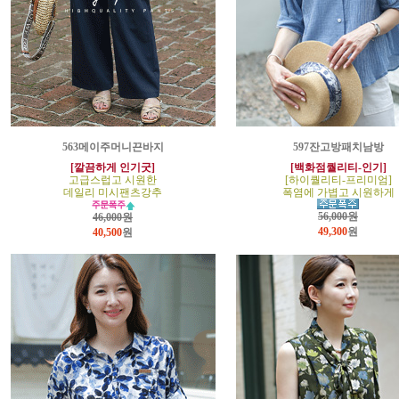
563메이주머니끈바지
597잔고방패치남방
[깔끔하게 인기굿]
[백화점퀄리티-인기]
고급스럽고 시원한
[하이퀄리티-프리미엄]
데일리 미시팬츠강추
폭염에 가볍고 시원하게
56,000원
46,000원
49,300
원
40,500
원