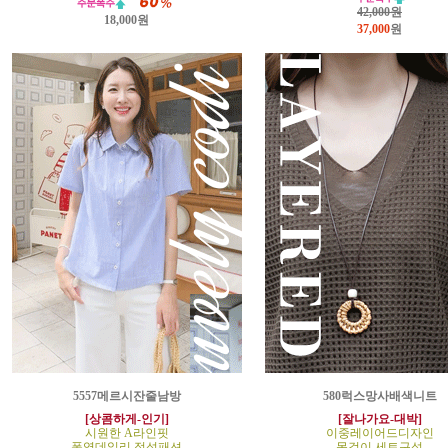
42,000원
18,000원
37,000
원
5557메르시잔줄남방
580럭스망사배색니트
[상콤하게-인기]
[잘나가요-대박]
시원한 A라인핏
이중레이어드디자인
폭염데일리 정석패션
목걸이 세트구성