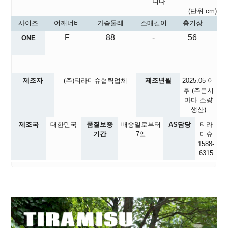
니다
(단위 cm)
사이즈
어깨너비
가슴둘레
소매길이
총기장
F
88
-
56
ONE
제조자
(주)티라미슈협력업체
제조년월
2025.05
이
후 (주문시
마다 소량
생산)
제조국
대한민국
품질보증
배송일로부터
AS담당
티라
기간
7일
미슈
1588-
6315