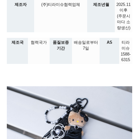
제조자
(주)티라미슈협력업체
제조년월
2025.11
이후
(주문시
마다 소
량생산)
제조국
협력국가
품질보증
배송일로부터
AS
티라
기간
7일
미슈
1588-
6315