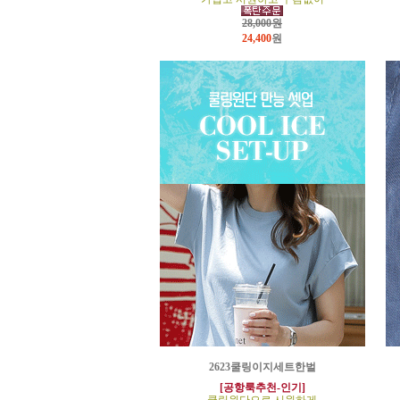
28,000원
24,400
원
2623쿨링이지세트한벌
[공항룩추천-인기]