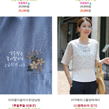
29,900원
29,800원
26,100
원
26,000
원
1828꽃다발자수린넨남방
1979해피그물망배색티
[후들후들-반응굿]
[시원해보여-인기]