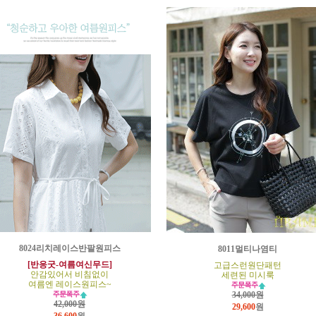
8024리치레이스반팔원피스
8011멀티나염티
[반응굿-여름여신무드]
고급스런원단패턴
안감있어서 비침없이
세련된 미시룩
여름엔 레이스원피스~
34,000원
42,000원
29,600
원