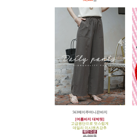
563메이주머니끈바지
[여름바지 대박핏]
고급원단으로 멋스럽게
데일리 미시팬츠강추
46,000원