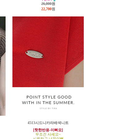
26,000원
22,700
원
4513시드니카라배색니트
[핫한반응-이뻐요]
무조건 사세요~
시원하고 너무이뻐