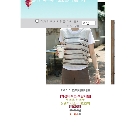
현재의 메시지창을 다시 표시
하지 않음
151미미조끼세트니트
[가성비최고-최강시원]
두벌을 한벌로
린넨티셔츠+니트조끼
36,000원
31,400
원