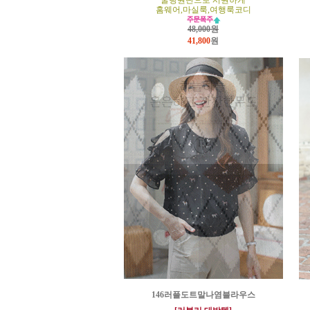
쿨링원단으로 시원하게
홈웨어,마실룩,여행룩코디
48,000원
41,800
원
146러플도트말나염블라우스