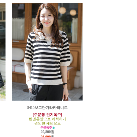
8415보그단가라카라니트
[주문짱-인기폭주]
린넨혼방으로 쾌적하게
편안한 패턴으로
29,800원