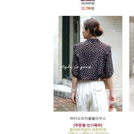
26,000원
22,700
원
8041도트러플블라우스
[주문짱-인기폭주]
컬러배색감이 세련되게
가볍고 시원하고 구김없이