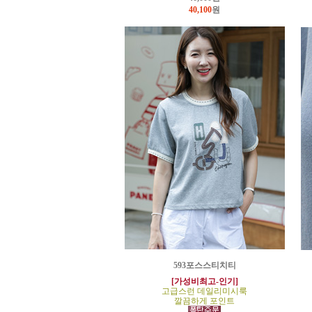
40,100
원
593포스스티치티
[가성비최고-인기]
고급스런 데일리미시룩
깔끔하게 포인트