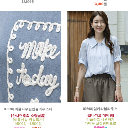
18,000원
34,800
원
8030라임카라블라우스
0703메이플자수린넨블라우스티
[잘나가요-대박템]
[안사면후회-소량남음]
심플하고 시원하게
[여름신상-한정특가]
가벼운 실켓원단으로
46000원->18000원