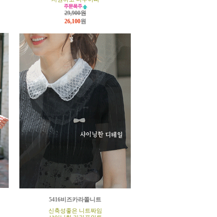
29,900원
26,100
원
5416비즈카라쫄니트
신축성좋은 니트짜임