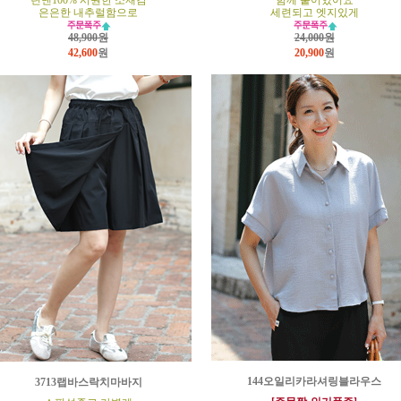
린넨100% 시원한 소재감
함께 붙어있어요
은은한 내추럴함으로
세련되고 엣지있게
48,900원
24,000원
42,600
원
20,900
원
144오일리카라셔링블라우스
3713랩바스락치마바지