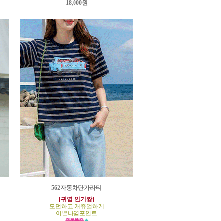
18,000원
562자동차단가라티
[귀염-인기짱]
모던하고 캐쥬얼하게
이쁜나염포인트