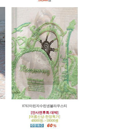
26,000
원
0702마린자수린넨블라우스티
[안사면후회-대박]
[여름신상-한정특가]
48000원->18000원