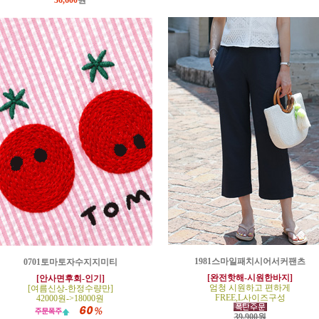
36,600
원
1981스마일패치시어서커팬츠
0701토마토자수지지미티
[완전핫해-시원한바지]
[안사면후회-인기]
엄청 시원하고 편하게
[여름신상-한정수량만]
FREE,L사이즈구성
42000원->18000원
39,900원