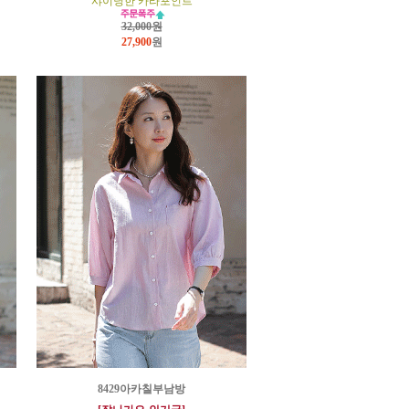
샤이닝한 카라포인트
32,000원
27,900
원
8429아카칠부남방