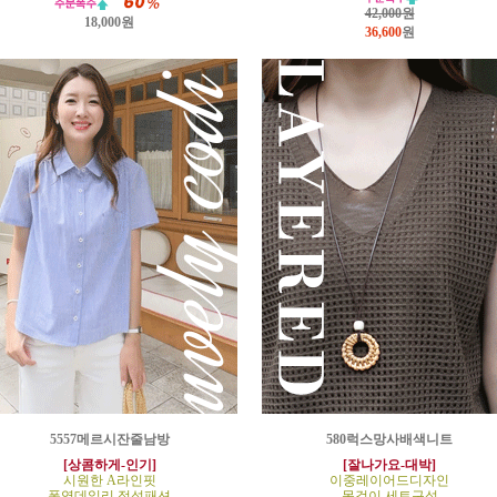
42,000원
18,000원
36,600
원
5557메르시잔줄남방
580럭스망사배색니트
[상콤하게-인기]
[잘나가요-대박]
시원한 A라인핏
이중레이어드디자인
폭염데일리 정석패션
목걸이 세트구성