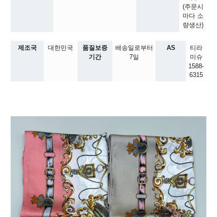
(주문시
마다 소
량생산)
제조국
대한민국
품질보증
배송일로부터
AS
티라
기간
7일
미슈
1588-
6315