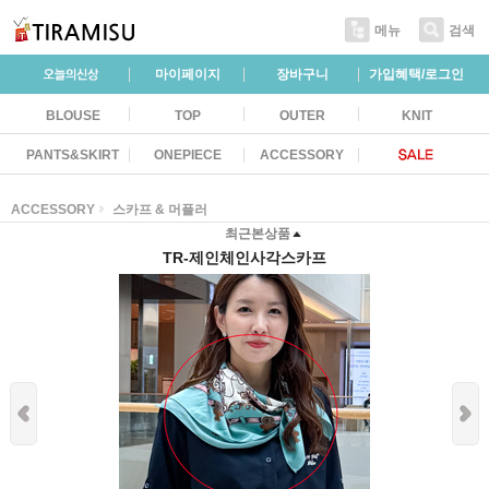
메뉴
검색
마이페이지
장바구니
가입혜택/로그인
BLOUSE
TOP
OUTER
KNIT
PANTS&SKIRT
ONEPIECE
ACCESSORY
ACCESSORY
스카프 & 머플러
최근본상품
TR-제인체인사각스카프